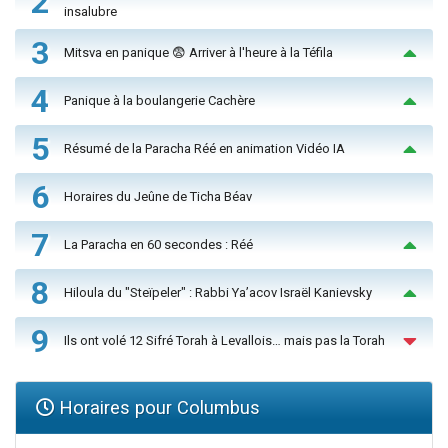
2
insalubre
3
Mitsva en panique 😨 Arriver à l'heure à la Téfila
4
Panique à la boulangerie Cachère
5
Résumé de la Paracha Réé en animation Vidéo IA
6
Horaires du Jeûne de Ticha Béav
7
La Paracha en 60 secondes : Réé
8
Hiloula du "Steïpeler" : Rabbi Ya’acov Israël Kanievsky
9
Ils ont volé 12 Sifré Torah à Levallois… mais pas la Torah
Horaires pour Columbus