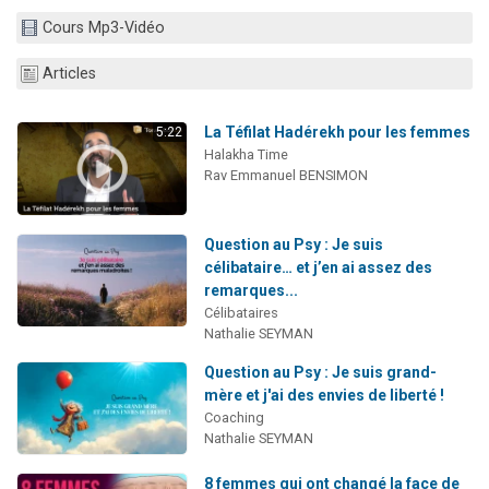
13 personnes viennent de demander une bénédiction
Cours Mp3-Vidéo
30 personnes viennent de faire un don pour Sauvez la jambe de Yohan
Articles
Il reste 49 places pour étudier en groupe sur Zoom
12 nouvelles musiques dans Torah-Box Music
La Téfilat Hadérekh pour les femmes
5:22
29 personnes viennent de demander une bénédiction
Halakha Time
Rav Emmanuel BENSIMON
Question au Psy : Je suis
célibataire… et j’en ai assez des
remarques...
Célibataires
Nathalie SEYMAN
Question au Psy : Je suis grand-
mère et j'ai des envies de liberté !
Coaching
Nathalie SEYMAN
8 femmes qui ont changé la face de