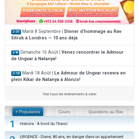
Mardi 8 Septembre |
Dinner d'hommage au Rav
J-31
Sitruk à Londres — 10 ans déjà
Dimanche 16 Août |
Venez rencontrer le Admour
J-8
de Ungvar à Natanya!
Mardi 18 Août |
Le Admour de Ungvar recevra en
J-10
plein Kikar de Natanya à Alonzo!
Voir tous les événements à venir
+ Populaires
Cours
Questions au Rav
1
Histoire - À bord du Titanic
URGENCE - Diane, 80 ans, en danger dans un appartement