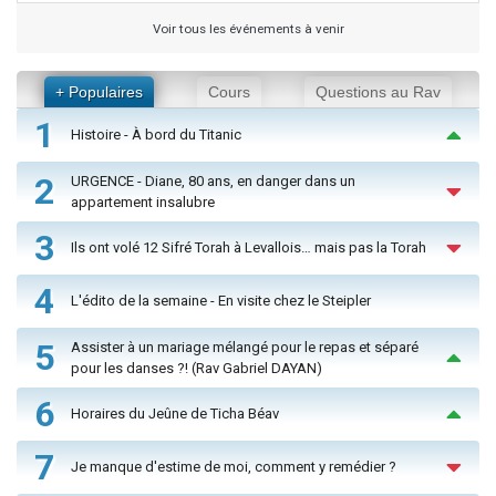
Voir tous les événements à venir
+ Populaires
Cours
Questions au Rav
1
Histoire - À bord du Titanic
2
URGENCE - Diane, 80 ans, en danger dans un
appartement insalubre
3
Ils ont volé 12 Sifré Torah à Levallois… mais pas la Torah
4
L'édito de la semaine - En visite chez le Steipler
5
Assister à un mariage mélangé pour le repas et séparé
pour les danses ?! (Rav Gabriel DAYAN)
6
Horaires du Jeûne de Ticha Béav
7
Je manque d'estime de moi, comment y remédier ?