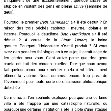
s'inquiètent de dire accidentellement quelque chose de
stupide en visitant des gens en pleine
Chiva’
(semaine de
deuil).
Pourquoi le premier
Beth Hamikdach
a-t-il été détruit ? En
raison des trois péchés capitaux - meurtre, idolâtrie et
inceste. Pourquoi le deuxième
Beth Hamikdach
a-t-il été
détruit ? À cause de la
Sinat ‘Hinam
, la haine
gratuite. Pourquoi l'Holocauste s'est-il produit ? Si vous
avez des pensées théologiques à ce sujet, il serait sage de
les garder pour vous. C'est arrivé parce que des gens
cruels ont fait des choses cruelles. Dire que nous avons
fait quelque chose pour « mériter » cela, c'est littéralement
blâmer la victime. Nous sommes encore trop près de
l'événement pour toute sorte de discussion philosophique
détachée.
De même, si l'on souhaite expliquer pourquoi une certaine
ville a été frappée par une catastrophe naturelle, ou
pourquoi une certaine institution a été la cible d'une attaque