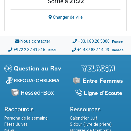
Sortie à
21:22
Changer de ville
Nous contacter
+33.1.80.20.5000
France
+972.2.37.41.515
+1.437.887.14.93
Israël
Canada
Raccourcis
Ressources
Paracha de la semaine
Calendrier Juif
Fêtes Juives
Sidour (livre de prière)
News
Horaires de Chabbath