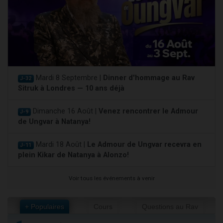
Mardi 8 Septembre |
Dinner d'hommage au Rav
J-32
Sitruk à Londres — 10 ans déjà
Dimanche 16 Août |
Venez rencontrer le Admour
J-9
de Ungvar à Natanya!
Mardi 18 Août |
Le Admour de Ungvar recevra en
J-11
plein Kikar de Natanya à Alonzo!
Voir tous les événements à venir
+ Populaires
Cours
Questions au Rav