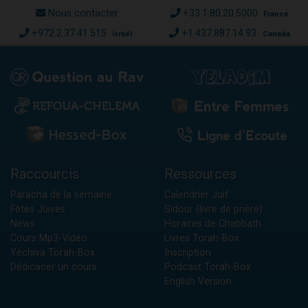
Nous contacter
+33.1.80.20.5000
France
+972.2.37.41.515
+1.437.887.14.93
Israël
Canada
Raccourcis
Ressources
Paracha de la semaine
Calendrier Juif
Fêtes Juives
Sidour (livre de prière)
News
Horaires de Chabbath
Cours Mp3-Vidéo
Livres Torah-Box
Yéchiva Torah-Box
Inscription
Dédicacer un cours
Podcast Torah-Box
English Version