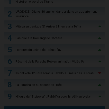
1
Histoire - À bord du Titanic
2
URGENCE - Diane, 80 ans, en danger dans un appartement
insalubre
3
Mitsva en panique 😨 Arriver à l'heure à la Téfila
4
Panique à la boulangerie Cachère
5
Horaires du Jeûne de Ticha Béav
6
Résumé de la Paracha Réé en animation Vidéo IA
7
Ils ont volé 12 Sifré Torah à Levallois… mais pas la Torah
8
La Paracha en 60 secondes : Réé
9
Hiloula du "Steïpeler" : Rabbi Ya’acov Israël Kanievsky