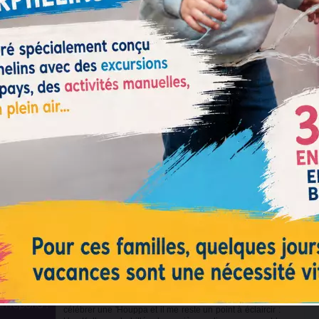
Cette semaine, Parachat Réé (vendredi 7 août 2026 au
soir) ! Voici les horaires* d'entrée et de sortie de
Chabbath pour 17 villes dans le monde.
5 coutumes le jour de votre anniversaire
en date hébraïque
Myriam H. -
Torah féminine
Le calendrier juif est fondé sur le cycle de la lune, cet
astre qui se renouvelle en permanence. À son image, le
peuple juif est inscrit dans une dynamique constante.
Rien n’est figé, nous avons à chaque instant, chacun...
Kalla "mal habillée" : peut-on réciter les
Chéva'...
Torah féminine
Question de Raphaël B. :Bonjour, Je révise mon
examen pour obtenir un diplôme qui me permettra de
célébrer une 'Houppa et il me reste un point à éclaircir :