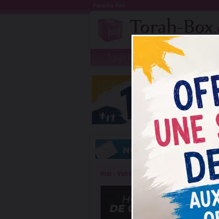
Paracha Réé
Torah féminine
Femmes célèbres
Hier - Vendredi 7 Août