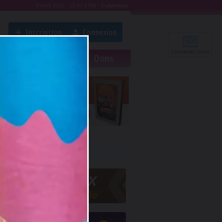
8 Août 2026 - 25 Av 5786
-
Columbus
Inscription
Connexion
Contactez-nous
e
Rabbanites
Livres
Dons