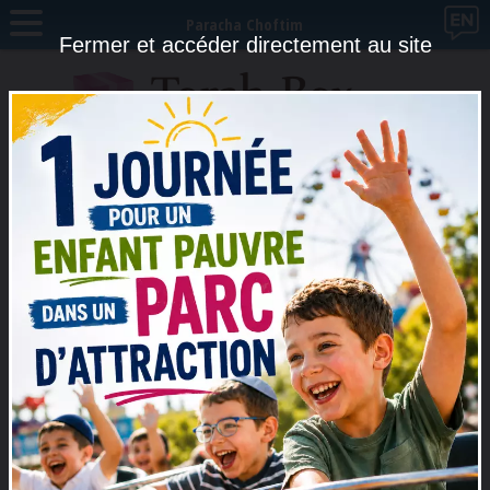
Paracha Choftim
Fermer et accéder directement au site
Mardi 8 Septembre 2026 à 19h30 à Londres (Royaume-Uni)
Dinner d'hommage au Rav Sitruk à Londres — 10 ans déjà
Actualité Torah-Box
Vendredi 7 Août
Réé : Vous êtes les enfants de l'Éternel
votre D.ieu !
Rabbanite Gaëlle BERDUGO -
Torah féminine
Le Rav Na’houm Diamant raconte dans son livre
Zakhou une de ses expériences. Un matin, je reçois un appel téléphonique : ”il