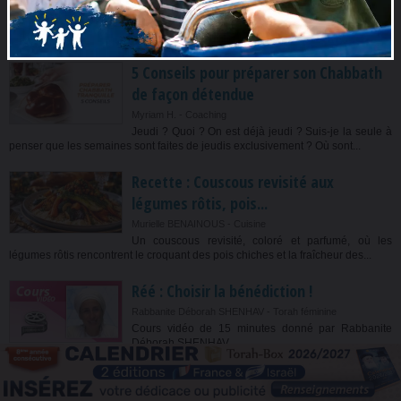
faut...
Jeudi 6 Août
5 Conseils pour préparer son Chabbath
de façon détendue
Myriam H. -
Coaching
Jeudi ? Quoi ? On est déjà jeudi ? Suis-je la seule à
penser que les semaines sont faites de jeudis exclusivement ? Où sont...
Recette : Couscous revisité aux
légumes rôtis, pois...
Murielle BENAINOUS -
Cuisine
Un couscous revisité, coloré et parfumé, où les
légumes rôtis rencontrent le croquant des pois chiches et la fraîcheur des...
Réé : Choisir la bénédiction !
Rabbanite Déborah SHENHAV
-
Torah féminine
Cours vidéo de 15 minutes donné par Rabbanite
Déborah SHENHAV.
Mercredi 5 Août