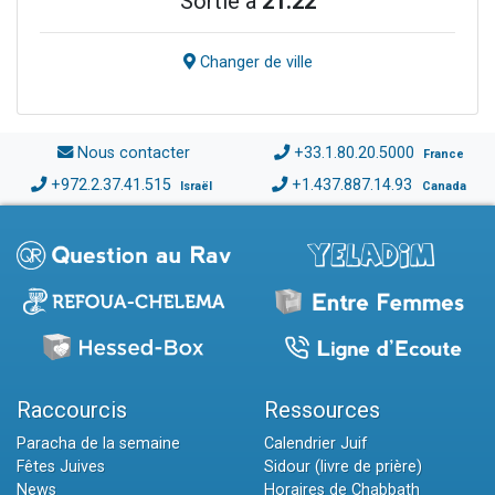
Sortie à
21:22
Changer de ville
Nous contacter
+33.1.80.20.5000
France
+972.2.37.41.515
+1.437.887.14.93
Israël
Canada
Raccourcis
Ressources
Paracha de la semaine
Calendrier Juif
Fêtes Juives
Sidour (livre de prière)
News
Horaires de Chabbath