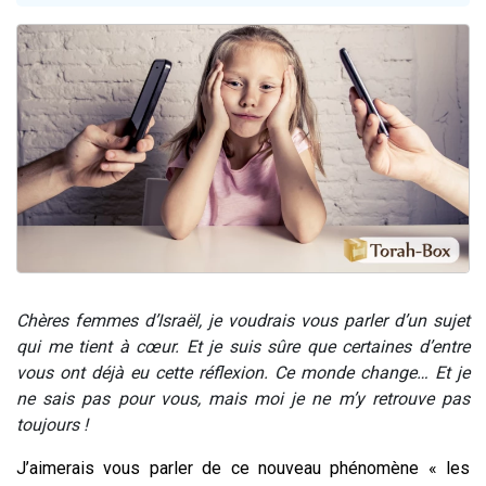
Nouvelle émission radio : Visions de grandeur n°104 : Le Chabbath et le Birkat Hamazone à travers le temps
61 personnes viennent de demander une bénédiction
Ariel vient de donner son Maasser
Il reste 49 places pour étudier en groupe sur Zoom
Eva vient de donner son Maasser
Chères femmes d’Israël, je voudrais vous parler d’un sujet
qui me tient à cœur. Et je suis sûre que certaines d’entre
vous ont déjà eu cette réflexion. Ce monde change… Et je
ne sais pas pour vous, mais moi je ne m’y retrouve pas
toujours !
J’aimerais vous parler de ce nouveau phénomène « les