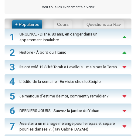
Voir tous les événements à venir
+ Populaires
Cours
Questions au Rav
1
URGENCE - Diane, 80 ans, en danger dans un
appartement insalubre
2
Histoire - À bord du Titanic
3
Ils ont volé 12 Sifré Torah à Levallois… mais pas la Torah
4
L'édito de la semaine - En visite chez le Steipler
5
Je manque d'estime de moi, comment y remédier ?
6
DERNIERS JOURS : Sauvez la jambe de Yohan
7
Assister à un mariage mélangé pour le repas et séparé
pour les danses ?! (Rav Gabriel DAYAN)