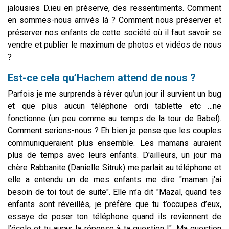
jalousies D.ieu en préserve, des ressentiments.
Comment
en sommes-nous arrivés là ? Comment nous préserver et
préserver nos enfants de cette société où il faut savoir se
vendre et publier le maximum de photos et vidéos de nous
?
Est-ce cela qu’Hachem attend de nous ?
Parfois je me surprends à rêver qu’un jour il survient un bug
et que plus aucun téléphone ordi tablette etc …ne
fonctionne (un peu comme au temps de la tour de Babel).
Comment serions-nous ?
Eh bien je pense que les couples
communiqueraient plus ensemble. Les mamans auraient
plus de temps avec leurs enfants. D'ailleurs, un jour ma
chère Rabbanite (Danielle Sitruk) me parlait au téléphone et
elle a entendu un de mes enfants me dire "maman j'ai
besoin de toi tout de suite". Elle m’a dit "Mazal, quand tes
enfants sont réveillés, je préfère que tu t’occupes d’eux,
essaye de poser ton téléphone quand ils reviennent de
l’école et tu auras la réponse à ta question !".
Ma question