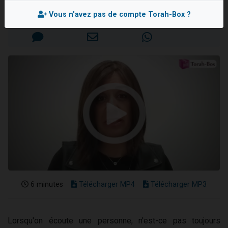
Dovan vient de donner son Maasser
Mis en ligne le Dimanche 6 Juillet 2025
Vous n'avez pas de compte Torah-Box ?
2 personnes viennent de nous rejoindre sur WhatsApp
2 personnes viennent de nous rejoindre sur WhatsApp
Malgorzata vient de donner son Maasser
3 personnes viennent de nous rejoindre sur WhatsApp
6 minutes
Télécharger MP4
Télécharger MP3
Lorsqu'on écoute une personne, n'est-ce pas toujours