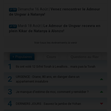
Dimanche 16 Août |
Venez rencontrer le Admour
J-10
de Ungvar à Natanya!
Mardi 18 Août |
Le Admour de Ungvar recevra en
J-12
plein Kikar de Natanya à Alonzo!
Voir tous les événements à venir
+ Populaires
Cours
Questions au Rav
1
Ils ont volé 12 Sifré Torah à Levallois… mais pas la Torah
2
URGENCE - Diane, 80 ans, en danger dans un
appartement insalubre
3
Je manque d'estime de moi, comment y remédier ?
4
DERNIERS JOURS : Sauvez la jambe de Yohan