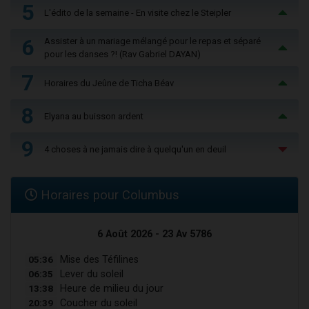
5
L'édito de la semaine - En visite chez le Steipler
6
Assister à un mariage mélangé pour le repas et séparé
pour les danses ?! (Rav Gabriel DAYAN)
7
Horaires du Jeûne de Ticha Béav
8
Elyana au buisson ardent
9
4 choses à ne jamais dire à quelqu'un en deuil
Horaires pour Columbus
6 Août 2026 - 23 Av 5786
05:36
Mise des Téfilines
06:35
Lever du soleil
13:38
Heure de milieu du jour
20:39
Coucher du soleil