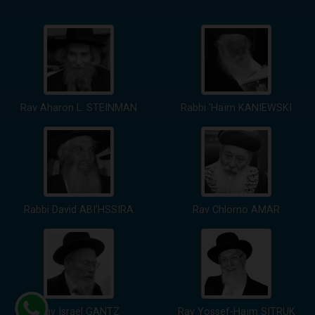
Rav Aharon L. STEINMAN
Rabbi 'Haïm KANIEWSKI
Rabbi David ABI'HSSIRA
Rav Chlomo AMAR
Rav Israël GANTZ
Rav Yossef-Haïm SITRUK