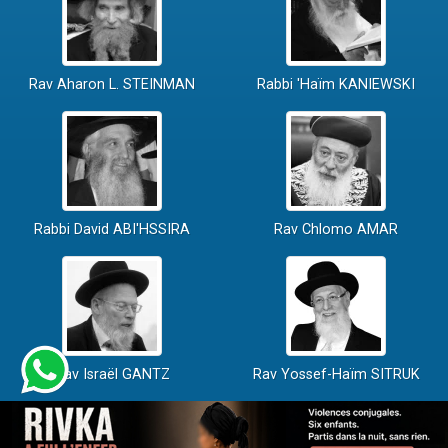
Rav Aharon L. STEINMAN
Rabbi 'Haïm KANIEWSKI
Rabbi David ABI'HSSIRA
Rav Chlomo AMAR
Rav Israël GANTZ
Rav Yossef-Haïm SITRUK