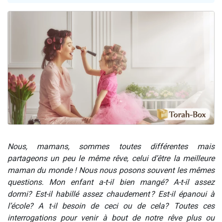
13 personnes viennent de demander une bénédiction
30 personnes viennent de faire un don pour Sauvez la jambe de Yohan
Il reste 49 places pour étudier en groupe sur Zoom
12 nouvelles musiques dans Torah-Box Music
29 personnes viennent de demander une bénédiction
Nous, mamans, sommes toutes différentes mais
partageons un peu le même rêve, celui d’être la meilleure
maman du monde ! Nous nous posons souvent les mêmes
questions. Mon enfant a-t-il bien mangé? A-t-il assez
dormi? Est-il habillé assez chaudement ? Est-il épanoui à
l’école? A t-il besoin de ceci ou de cela? Toutes ces
interrogations pour venir à bout de notre rêve plus ou