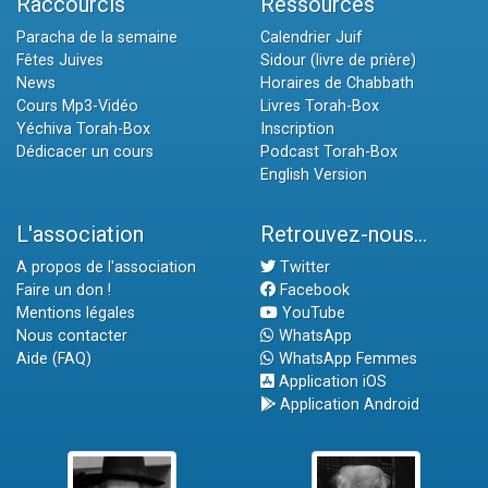
Raccourcis
Ressources
Paracha de la semaine
Calendrier Juif
Fêtes Juives
Sidour (livre de prière)
News
Horaires de Chabbath
Cours Mp3-Vidéo
Livres Torah-Box
Yéchiva Torah-Box
Inscription
Dédicacer un cours
Podcast Torah-Box
English Version
L'association
Retrouvez-nous...
A propos de l'association
Twitter
Faire un don !
Facebook
Mentions légales
YouTube
Nous contacter
WhatsApp
Aide (FAQ)
WhatsApp Femmes
Application iOS
Application Android