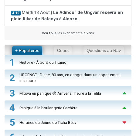
Mardi 18 Août |
Le Admour de Ungvar recevra en
J-10
plein Kikar de Natanya à Alonzo!
Voir tous les événements à venir
+ Populaires
Cours
Questions au Rav
1
Histoire - À bord du Titanic
2
URGENCE - Diane, 80 ans, en danger dans un appartement
insalubre
3
Mitsva en panique 😨 Arriver à l'heure à la Téfila
4
Panique à la boulangerie Cachère
5
Horaires du Jeûne de Ticha Béav