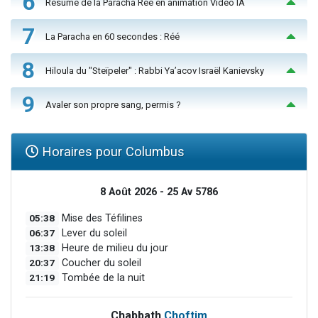
6
Résumé de la Paracha Réé en animation Vidéo IA
7
La Paracha en 60 secondes : Réé
8
Hiloula du "Steïpeler" : Rabbi Ya’acov Israël Kanievsky
9
Avaler son propre sang, permis ?
Horaires pour Columbus
8 Août 2026 - 25 Av 5786
05:38
Mise des Téfilines
06:37
Lever du soleil
13:38
Heure de milieu du jour
20:37
Coucher du soleil
21:19
Tombée de la nuit
Chabbath
Choftim