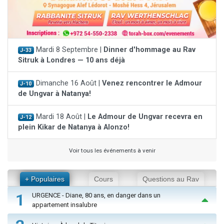
Mardi 8 Septembre |
Dinner d'hommage au Rav
J-33
Sitruk à Londres — 10 ans déjà
Dimanche 16 Août |
Venez rencontrer le Admour
J-10
de Ungvar à Natanya!
Mardi 18 Août |
Le Admour de Ungvar recevra en
J-12
plein Kikar de Natanya à Alonzo!
Voir tous les événements à venir
+ Populaires
Cours
Questions au Rav
1
URGENCE - Diane, 80 ans, en danger dans un
appartement insalubre