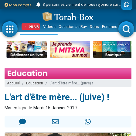
3 personnes viennent de nous rejoindre sur WhatsApp
Mon compte
Odaya vient de donner son Maasser
3 personnes viennent de faire un don pour 5 jours de vacances aux Orphelins
Vidéos
Question au Rav
Dons
Femmes
Enfants
ON AIR
3 personnes viennent de faire un don pour Diane, 80 ans, dans un appartement insalubre
2 personnes viennent de nous rejoindre sur WhatsApp
13 personnes viennent de demander une bénédiction
30 personnes viennent de faire un don pour Sauvez la jambe de Yohan
Il reste 49 places pour étudier en groupe sur Zoom
12 nouvelles musiques dans Torah-Box Music
Accueil
Education
L'art d'être mère... (juive) !
3 personnes viennent de nous rejoindre sur WhatsApp
L'art d'être mère... (juive) !
2 personnes viennent de nous rejoindre sur WhatsApp
2 nouvelles musiques dans Torah-Box Music
Mis en ligne le Mardi 15 Janvier 2019
3 personnes viennent de nous rejoindre sur WhatsApp
8 personnes viennent de faire un don pour Tsédaka : pauvres d'Israel
Nouvelle émission radio : Visions de grandeur n°104 : Le Chabbath et le Birkat Hamazone à travers le temps