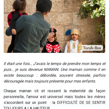
61 personnes viennent de demander une bénédiction
Il reste 49 places pour étudier en groupe sur Zoom
Ariel vient de donner son Maasser
Nathaniel vient de donner son Maasser
4 personnes viennent de nous rejoindre sur WhatsApp
Il était une fois… J’avais le temps de prendre mon temps et
puis… je suis devenue MAMAN. Une maman comme il en
existe beaucoup : débordée, souvent stressée, parfois
découragée mais toujours présente pour mes enfants.
Chaque maman vit et ressent la maternité de façon
personnelle, l’amour est universel mais toutes les mères
s’accordent sur un point : la DIFFICULTÉ DE SE SENTIR
TOUJOURS A LA HAUTEUR.