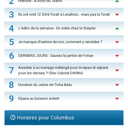
2
Histoire - À bord du Titanic
3
Ils ont volé 12 Sifré Torah à Levallois… mais pas la Torah
4
L'édito de la semaine - En visite chez le Steipler
5
Je manque d'estime de moi, comment y remédier ?
6
DERNIERS JOURS : Sauvez la jambe de Yohan
7
Assister à un mariage mélangé pour le repas et séparé
pour les danses ?! (Rav Gabriel DAYAN)
8
Horaires du Jeûne de Ticha Béav
9
Elyana au buisson ardent
Horaires pour Columbus