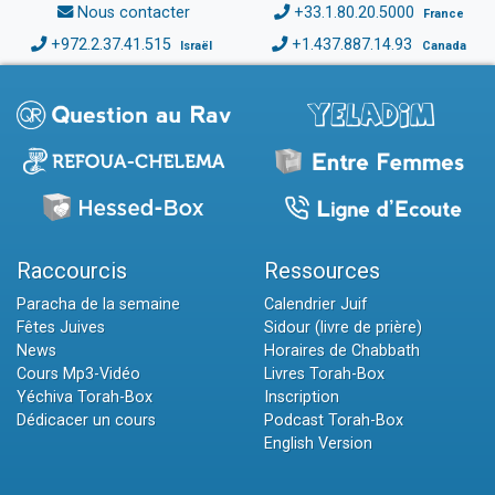
Nous contacter
+33.1.80.20.5000
France
+972.2.37.41.515
+1.437.887.14.93
Israël
Canada
Raccourcis
Ressources
Paracha de la semaine
Calendrier Juif
Fêtes Juives
Sidour (livre de prière)
News
Horaires de Chabbath
Cours Mp3-Vidéo
Livres Torah-Box
Yéchiva Torah-Box
Inscription
Dédicacer un cours
Podcast Torah-Box
English Version