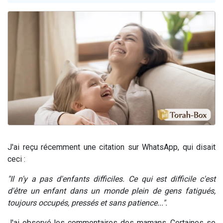
Nouvelle émission radio : Visions de grandeur n°104 : Le Chabbath et le Birkat Hamazone à travers le temps
61 personnes viennent de demander une bénédiction
Ariel vient de donner son Maasser
Il reste 49 places pour étudier en groupe sur Zoom
Eva vient de donner son Maasser
J'ai reçu récemment une citation sur WhatsApp, qui disait
ceci :
"Il n'y a pas d'enfants difficiles. Ce qui est difficile c'est
d'être un enfant dans un monde plein de gens fatigués,
toujours occupés, pressés et sans patience...".
J'ai observé les commentaires des mamans. Certaines se