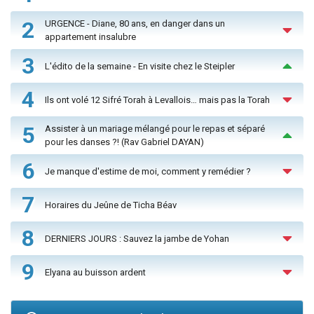
2
URGENCE - Diane, 80 ans, en danger dans un
appartement insalubre
3
L'édito de la semaine - En visite chez le Steipler
4
Ils ont volé 12 Sifré Torah à Levallois… mais pas la Torah
5
Assister à un mariage mélangé pour le repas et séparé
pour les danses ?! (Rav Gabriel DAYAN)
6
Je manque d'estime de moi, comment y remédier ?
7
Horaires du Jeûne de Ticha Béav
8
DERNIERS JOURS : Sauvez la jambe de Yohan
9
Elyana au buisson ardent