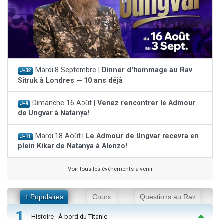
Mardi 8 Septembre |
Dinner d'hommage au Rav
J-32
Sitruk à Londres — 10 ans déjà
Dimanche 16 Août |
Venez rencontrer le Admour
J-9
de Ungvar à Natanya!
Mardi 18 Août |
Le Admour de Ungvar recevra en
J-11
plein Kikar de Natanya à Alonzo!
Voir tous les événements à venir
+ Populaires
Cours
Questions au Rav
1
Histoire - À bord du Titanic