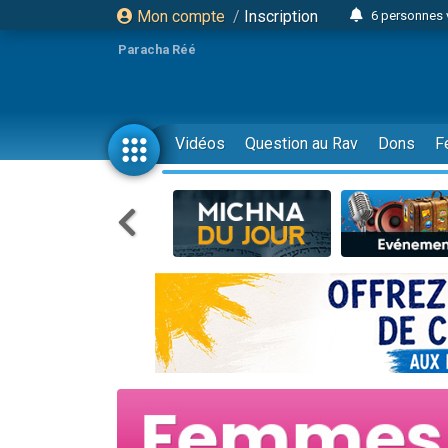
Mon compte
/
Inscription
6 personnes 
4 personn
Paracha Réé
2 personn
17 personnes
4 personnes 
Vidéos
Question au Rav
Dons
F
Il reste 
23 person
Eva vient de
4 personnes 
3 personnes 
3 personn
Odaya vient 
13 personnes
2 personnes 
30 perso