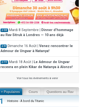
Mardi 8 Septembre |
Dinner d'hommage
J-32
au Rav Sitruk à Londres — 10 ans déjà
Dimanche 16 Août |
Venez rencontrer le
J-9
Admour de Ungvar à Natanya!
Mardi 18 Août |
Le Admour de Ungvar
J-11
recevra en plein Kikar de Natanya à Alonzo!
Voir tous les événements à venir
+ Populaires
Cours
Questions au Rav
1
Histoire - À bord du Titanic