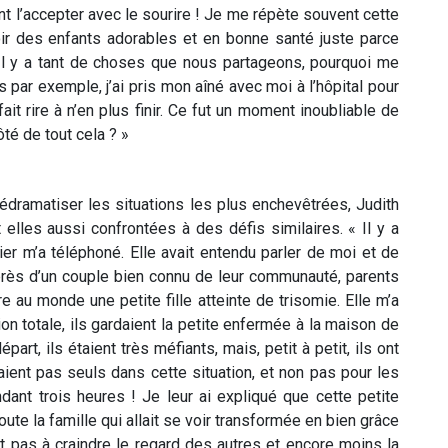
ant l’accepter avec le sourire ! Je me répète souvent cette
oir des enfants adorables et en bonne santé juste parce
Il y a tant de choses que nous partageons, pourquoi me
s par exemple, j’ai pris mon aîné avec moi à l’hôpital pour
it rire à n’en plus finir. Ce fut un moment inoubliable de
ôté de tout cela ? »
édramatiser les situations les plus enchevêtrées, Judith
 elles aussi confrontées à des défis similaires. « Il y a
ier m’a téléphoné. Elle avait entendu parler de moi et de
uprès d’un couple bien connu de leur communauté, parents
 au monde une petite fille atteinte de trisomie. Elle m’a
on totale, ils gardaient la petite enfermée à la maison de
art, ils étaient très méfiants, mais, petit à petit, ils ont
taient pas seuls dans cette situation, et non pas pour les
dant trois heures ! Je leur ai expliqué que cette petite
te la famille qui allait se voir transformée en bien grâce
ent pas à craindre le regard des autres et encore moins la