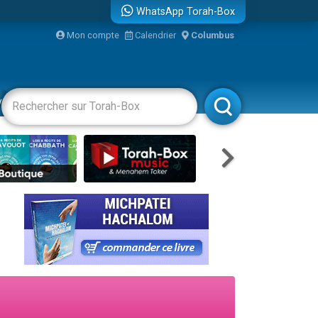
WhatsApp Torah-Box
...
Mon compte
Calendrier
Columbus
vertissements
Livres
Rabbanim
bre