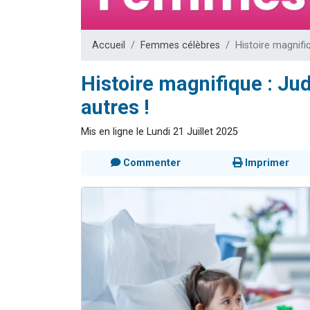
Il reste 
12 nouve
Accueil
Femmes célèbres
Histoire magnifi
3 personnes 
2 personnes 
Histoire magnifique : Ju
2 personnes 
autres !
Mis en ligne le Lundi 21 Juillet 2025
Commenter
Imprimer