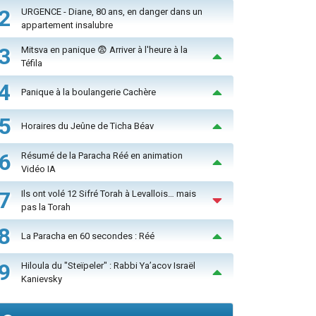
2
URGENCE - Diane, 80 ans, en danger dans un
appartement insalubre
3
Mitsva en panique 😨 Arriver à l'heure à la
Téfila
4
Panique à la boulangerie Cachère
5
Horaires du Jeûne de Ticha Béav
6
Résumé de la Paracha Réé en animation
Vidéo IA
7
Ils ont volé 12 Sifré Torah à Levallois… mais
pas la Torah
8
La Paracha en 60 secondes : Réé
9
Hiloula du "Steïpeler" : Rabbi Ya’acov Israël
Kanievsky