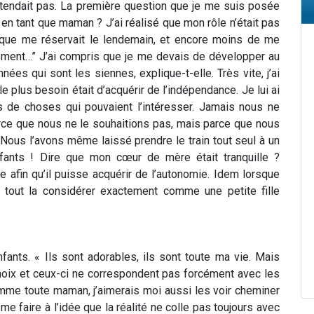
ndait pas. La première question que je me suis posée
en tant que maman ? J’ai réalisé que mon rôle n’était pas
e que me réservait le lendemain, et encore moins de me
ulement…” J’ai compris que je me devais de développer au
es qui sont les siennes, explique-t-elle. Très vite, j’ai
e plus besoin était d’acquérir de l’indépendance. Je lui ai
es de choses qui pouvaient l’intéresser. Jamais nous ne
arce que nous ne le souhaitions pas, mais parce que nous
. Nous l’avons même laissé prendre le train tout seul à un
ants ! Dire que mon cœur de mère était tranquille ?
e afin qu’il puisse acquérir de l’autonomie. Idem lorsque
nt tout la considérer exactement comme une petite fille
ants. « Ils sont adorables, ils sont toute ma vie. Mais
s choix et ceux-ci ne correspondent pas forcément avec les
omme toute maman, j’aimerais moi aussi les voir cheminer
e faire à l’idée que la réalité ne colle pas toujours avec