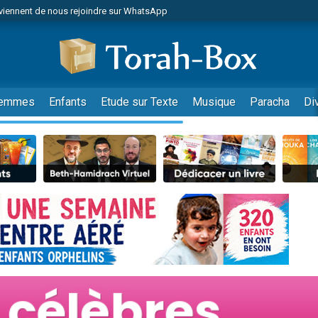
viennent de nous rejoindre sur WhatsApp
es viennent de faire un don pour Reloger Rivka, 6 enfants, victime de violences
es viennent de faire un don pour 1 Journée de Vacances Pour les Enfants
 viennent de demander une bénédiction
viennent de nous rejoindre sur WhatsApp
emmes
Enfants
Etude sur Texte
Musique
Paracha
Di
49 places pour étudier en groupe sur Zoom
nes viennent de faire un don pour Diane, 80 ans, dans un appartement insalu
 donner son Maasser
viennent de nous rejoindre sur WhatsApp
viennent de nous rejoindre sur WhatsApp
es viennent de faire un don pour 5 jours de vacances aux Orphelins
de donner son Maasser
 viennent de demander une bénédiction
viennent de nous rejoindre sur WhatsApp
nnes viennent de faire un don pour Sauvez la jambe de Yohan