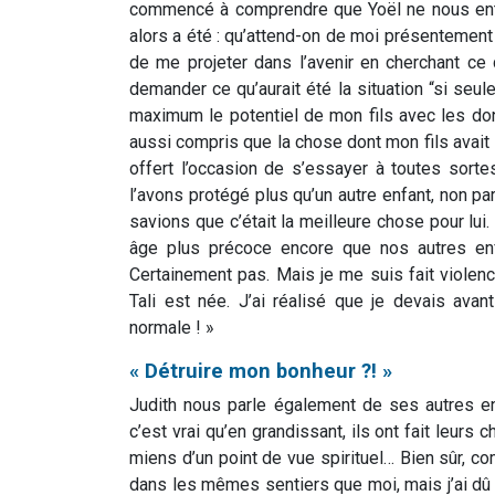
commencé à comprendre que Yoël ne nous ente
alors a été : qu’attend-on de moi présentement 
de me projeter dans l’avenir en cherchant c
demander ce qu’aurait été la situation “si se
maximum le potentiel de mon fils avec les donné
aussi compris que la chose dont mon fils avait l
offert l’occasion de s’essayer à toutes sort
l’avons protégé plus qu’un autre enfant, non p
savions que c’était la meilleure chose pour lui
âge plus précoce encore que nos autres enf
Certainement pas. Mais je me suis fait violenc
Tali est née. J’ai réalisé que je devais ava
normale ! »
« Détruire mon bonheur ?! »
Judith nous parle également de ses autres enf
c’est vrai qu’en grandissant, ils ont fait leur
miens d’un point de vue spirituel… Bien sûr, c
dans les mêmes sentiers que moi, mais j’ai dû m