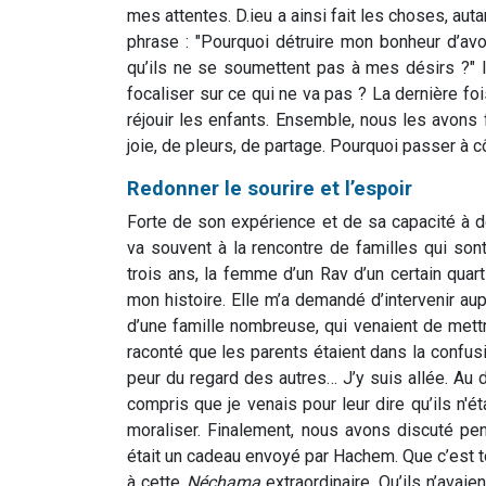
mes attentes. D.ieu a ainsi fait les choses, aut
phrase : "Pourquoi détruire mon bonheur d’av
qu’ils ne se soumettent pas à mes désirs ?" 
focaliser sur ce qui ne va pas ? La dernière foi
réjouir les enfants. Ensemble, nous les avons fa
joie, de pleurs, de partage. Pourquoi passer à c
Redonner le sourire et l’espoir
Forte de son expérience et de sa capacité à d
va souvent à la rencontre de familles qui sont
trois ans, la femme d’un Rav d’un certain quart
mon histoire. Elle m’a demandé d’intervenir a
d’une famille nombreuse, qui venaient de mettre
raconté que les parents étaient dans la confusi
peur du regard des autres… J’y suis allée. Au dép
compris que je venais pour leur dire qu’ils n'é
moraliser. Finalement, nous avons discuté pen
était un cadeau envoyé par Hachem. Que c’est tou
à cette
Néchama
extraordinaire. Qu’ils n’avai