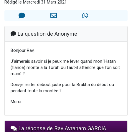
Rédigé le Mercredi 31 Mars 2021
Il reste 49 places pour étudier en groupe sur Zoom
12 nouvelles musiques dans Torah-Box Music
3 personnes viennent de nous rejoindre sur WhatsApp
2 personnes viennent de nous rejoindre sur WhatsApp
La question de Anonyme
2 personnes viennent de nous rejoindre sur WhatsApp
Bonjour Rav,
J'aimerais savoir si je peux me lever quand mon 'Hatan
(fiancé) monte à la Torah ou faut-il attendre que l'on soit
marié ?
Dois-je rester debout juste pour la Brakha du début ou
pendant toute la montée ?
Merci.
La réponse de Rav Avraham GARCIA