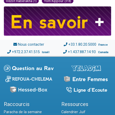
Vézot Haberakha
Yom Kippour
(1)
(318)
Nous contacter
+33.1.80.20.5000
France
+972.2.37.41.515
+1.437.887.14.93
Israël
Canada
Raccourcis
Ressources
Paracha de la semaine
Calendrier Juif