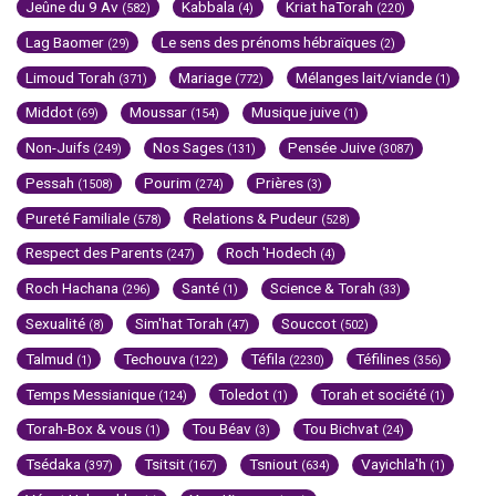
Jeûne du 9 Av
Kabbala
Kriat haTorah
(582)
(4)
(220)
Lag Baomer
Le sens des prénoms hébraïques
(29)
(2)
Limoud Torah
Mariage
Mélanges lait/viande
(371)
(772)
(1)
Middot
Moussar
Musique juive
(69)
(154)
(1)
Non-Juifs
Nos Sages
Pensée Juive
(249)
(131)
(3087)
Pessah
Pourim
Prières
(1508)
(274)
(3)
Pureté Familiale
Relations & Pudeur
(578)
(528)
Respect des Parents
Roch 'Hodech
(247)
(4)
Roch Hachana
Santé
Science & Torah
(296)
(1)
(33)
Sexualité
Sim'hat Torah
Souccot
(8)
(47)
(502)
Talmud
Techouva
Téfila
Téfilines
(1)
(122)
(2230)
(356)
Temps Messianique
Toledot
Torah et société
(124)
(1)
(1)
Torah-Box & vous
Tou Béav
Tou Bichvat
(1)
(3)
(24)
Tsédaka
Tsitsit
Tsniout
Vayichla'h
(397)
(167)
(634)
(1)