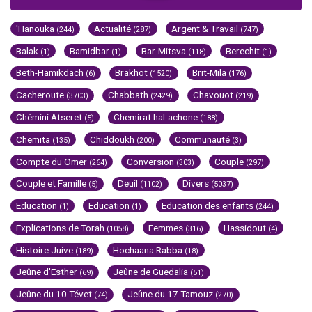
'Hanouka
Actualité
Argent & Travail
(244)
(287)
(747)
Balak
Bamidbar
Bar-Mitsva
Berechit
(1)
(1)
(118)
(1)
Beth-Hamikdach
Brakhot
Brit-Mila
(6)
(1520)
(176)
Cacheroute
Chabbath
Chavouot
(3703)
(2429)
(219)
Chémini Atseret
Chemirat haLachone
(5)
(188)
Chemita
Chiddoukh
Communauté
(135)
(200)
(3)
Compte du Omer
Conversion
Couple
(264)
(303)
(297)
Couple et Famille
Deuil
Divers
(5)
(1102)
(5037)
Education
Education
Education des enfants
(1)
(1)
(244)
Explications de Torah
Femmes
Hassidout
(1058)
(316)
(4)
Histoire Juive
Hochaana Rabba
(189)
(18)
Jeûne d'Esther
Jeûne de Guedalia
(69)
(51)
Jeûne du 10 Tévet
Jeûne du 17 Tamouz
(74)
(270)