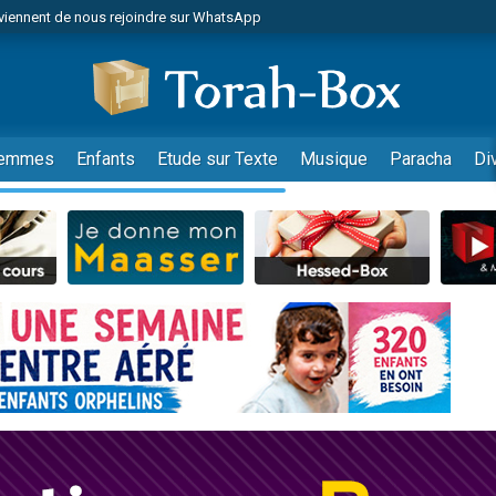
viennent de nous rejoindre sur WhatsApp
es viennent de faire un don pour Reloger Rivka, 6 enfants, victime de violences
es viennent de faire un don pour 1 Journée de Vacances Pour les Enfants
 viennent de demander une bénédiction
viennent de nous rejoindre sur WhatsApp
emmes
Enfants
Etude sur Texte
Musique
Paracha
Di
49 places pour étudier en groupe sur Zoom
nes viennent de faire un don pour Diane, 80 ans, dans un appartement insalu
 donner son Maasser
viennent de nous rejoindre sur WhatsApp
viennent de nous rejoindre sur WhatsApp
es viennent de faire un don pour 5 jours de vacances aux Orphelins
de donner son Maasser
 viennent de demander une bénédiction
viennent de nous rejoindre sur WhatsApp
nnes viennent de faire un don pour Sauvez la jambe de Yohan