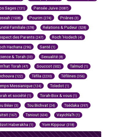
os Sages
Pensée Juive
(131)
(3087)
essah
Pourim
Prières
(1508)
(274)
(3)
ureté Familiale
Relations & Pudeur
(578)
(528)
espect des Parents
Roch 'Hodech
(247)
(4)
och Hachana
Santé
(296)
(1)
cience & Torah
Sexualité
(33)
(8)
im'hat Torah
Souccot
Talmud
(47)
(502)
(1)
echouva
Téfila
Téfilines
(122)
(2230)
(356)
emps Messianique
Toledot
(124)
(1)
orah et société
Torah-Box & vous
(1)
(1)
ou Béav
Tou Bichvat
Tsédaka
(3)
(24)
(397)
sitsit
Tsniout
Vayichla'h
(167)
(634)
(1)
ézot Haberakha
Yom Kippour
(1)
(318)