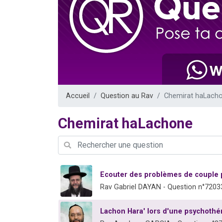
Il reste 
12 nouve
3 personnes 
2 personnes 
2 personnes 
Accueil
Question au Rav
Chemirat haLach
Chemirat haLachone
Ecouter des problèmes de couple p
Rav Gabriel DAYAN - Question n°7203
Lachon Hara' lors d'une psychothé