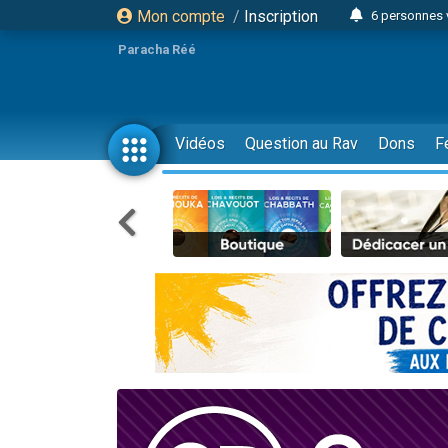
Mon compte
/
Inscription
6 personnes 
4 personn
Paracha Réé
2 personn
17 personnes
4 personnes 
Vidéos
Question au Rav
Dons
F
Il reste 
23 person
Eva vient de
4 personnes 
3 personnes 
3 personn
Odaya vient 
13 personnes
2 personnes 
30 perso