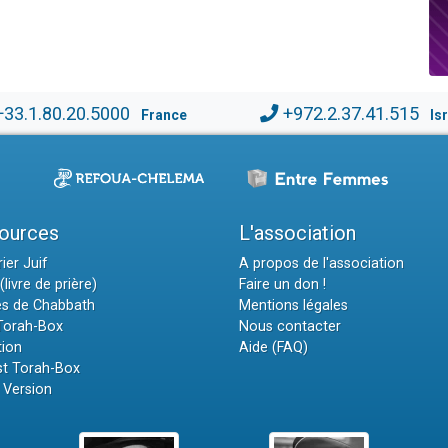
+33.1.80.20.5000
+972.2.37.41.515
France
Is
ources
L'association
ier Juif
A propos de l'association
(livre de prière)
Faire un don !
es de Chabbath
Mentions légales
 Torah-Box
Nous contacter
tion
Aide (FAQ)
t Torah-Box
 Version