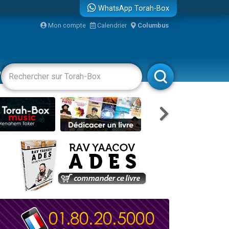
WhatsApp Torah-Box
...
Mon compte
Calendrier
Columbus
vertissements
Livres
Rabbanim
bre