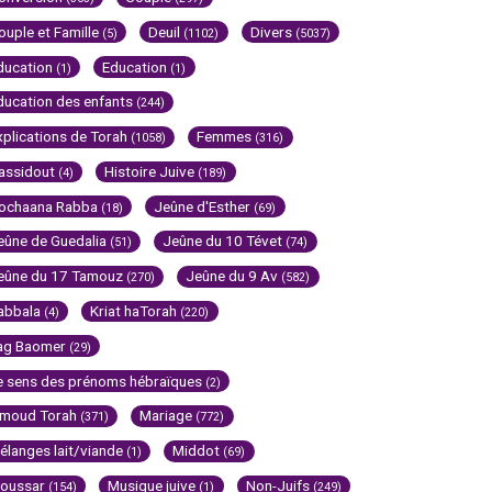
ouple et Famille
Deuil
Divers
(5)
(1102)
(5037)
ducation
Education
(1)
(1)
ducation des enfants
(244)
xplications de Torah
Femmes
(1058)
(316)
assidout
Histoire Juive
(4)
(189)
ochaana Rabba
Jeûne d'Esther
(18)
(69)
eûne de Guedalia
Jeûne du 10 Tévet
(51)
(74)
eûne du 17 Tamouz
Jeûne du 9 Av
(270)
(582)
abbala
Kriat haTorah
(4)
(220)
ag Baomer
(29)
e sens des prénoms hébraïques
(2)
imoud Torah
Mariage
(371)
(772)
élanges lait/viande
Middot
(1)
(69)
oussar
Musique juive
Non-Juifs
(154)
(1)
(249)