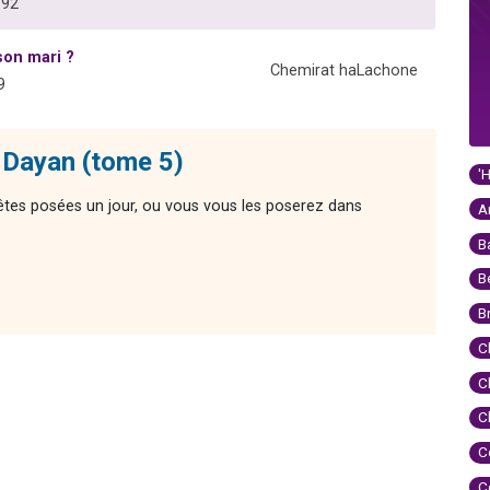
792
son mari ?
Chemirat haLachone
9
 Dayan (tome 5)
'
êtes posées un jour, ou vous vous les poserez dans
A
B
B
B
C
C
C
C
C