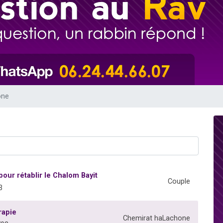
49 places pour étudier en groupe sur Zoom
lles musiques dans Torah-Box Music
viennent de nous rejoindre sur WhatsApp
viennent de nous rejoindre sur WhatsApp
viennent de nous rejoindre sur WhatsApp
one
our rétablir le Chalom Bayit
Couple
3
rapie
Chemirat haLachone