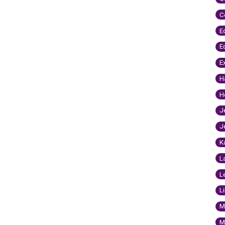
C
E
E
E
H
H
J
J
K
L
L
L
M
M