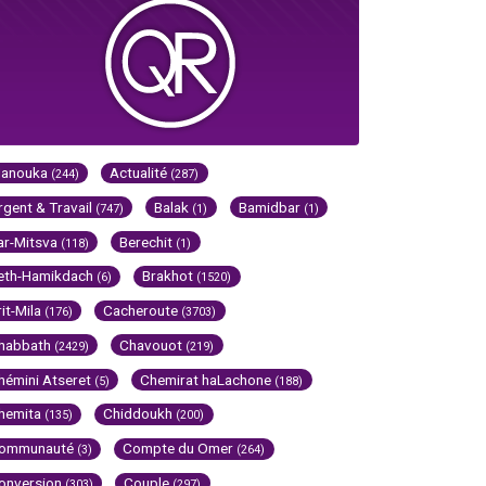
Hanouka
Actualité
(244)
(287)
rgent & Travail
Balak
Bamidbar
(747)
(1)
(1)
ar-Mitsva
Berechit
(118)
(1)
eth-Hamikdach
Brakhot
(6)
(1520)
rit-Mila
Cacheroute
(176)
(3703)
habbath
Chavouot
(2429)
(219)
hémini Atseret
Chemirat haLachone
(5)
(188)
hemita
Chiddoukh
(135)
(200)
ommunauté
Compte du Omer
(3)
(264)
onversion
Couple
(303)
(297)