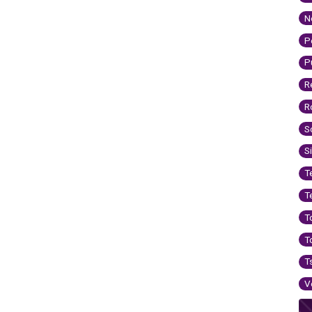
N
P
P
R
R
S
S
T
T
T
T
T
V