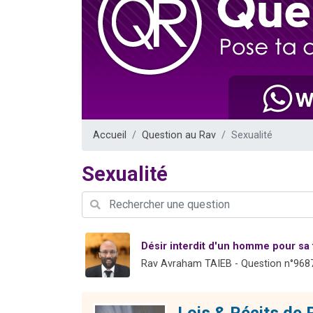
Ariel vient 
Il reste 
Nathaniel vi
6 personn
3 personnes 
Accueil
Question au Rav
Sexualité
Sexualité
Désir interdit d'un homme pour s
Rav Avraham TAIEB - Question n°968
Lois & Récits 