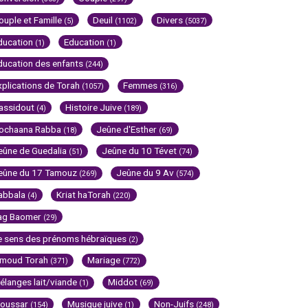
ouple et Famille
Deuil
Divers
(5)
(1102)
(5037)
ducation
Education
(1)
(1)
ducation des enfants
(244)
xplications de Torah
Femmes
(1057)
(316)
assidout
Histoire Juive
(4)
(189)
ochaana Rabba
Jeûne d'Esther
(18)
(69)
eûne de Guedalia
Jeûne du 10 Tévet
(51)
(74)
eûne du 17 Tamouz
Jeûne du 9 Av
(269)
(574)
abbala
Kriat haTorah
(4)
(220)
ag Baomer
(29)
e sens des prénoms hébraïques
(2)
imoud Torah
Mariage
(371)
(772)
élanges lait/viande
Middot
(1)
(69)
oussar
Musique juive
Non-Juifs
(154)
(1)
(248)