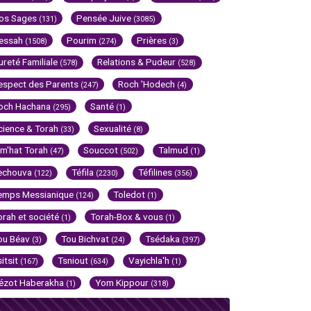
os Sages
Pensée Juive
(131)
(3085)
essah
Pourim
Prières
(1508)
(274)
(3)
ureté Familiale
Relations & Pudeur
(578)
(528)
espect des Parents
Roch 'Hodech
(247)
(4)
och Hachana
Santé
(295)
(1)
cience & Torah
Sexualité
(33)
(8)
im'hat Torah
Souccot
Talmud
(47)
(502)
(1)
echouva
Téfila
Téfilines
(122)
(2230)
(356)
emps Messianique
Toledot
(124)
(1)
orah et société
Torah-Box & vous
(1)
(1)
ou Béav
Tou Bichvat
Tsédaka
(3)
(24)
(397)
sitsit
Tsniout
Vayichla'h
(167)
(634)
(1)
ézot Haberakha
Yom Kippour
(1)
(318)