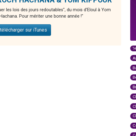
er les lois des jours redoutables", du mois d'Eloul à Yom
Hachana. Pour mériter une bonne année !"
télécharger sur iTunes
'
A
B
B
B
C
C
C
C
C