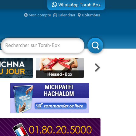
WhatsApp Torah-Box
Mon compte
Calendrier
Columbus
re
vertissements
Livres
Rabbanim
travers le temps