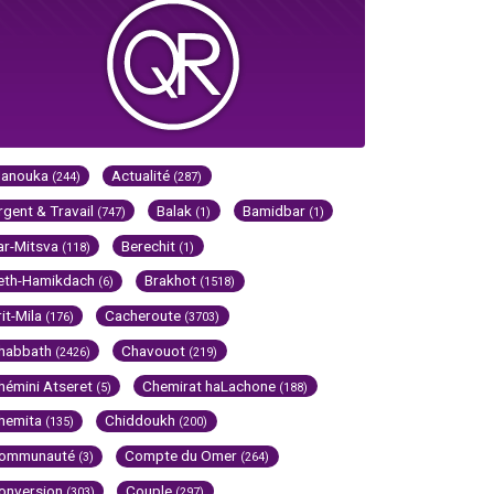
Hanouka
Actualité
(244)
(287)
rgent & Travail
Balak
Bamidbar
(747)
(1)
(1)
ar-Mitsva
Berechit
(118)
(1)
eth-Hamikdach
Brakhot
(6)
(1518)
rit-Mila
Cacheroute
(176)
(3703)
habbath
Chavouot
(2426)
(219)
hémini Atseret
Chemirat haLachone
(5)
(188)
hemita
Chiddoukh
(135)
(200)
ommunauté
Compte du Omer
(3)
(264)
onversion
Couple
(303)
(297)