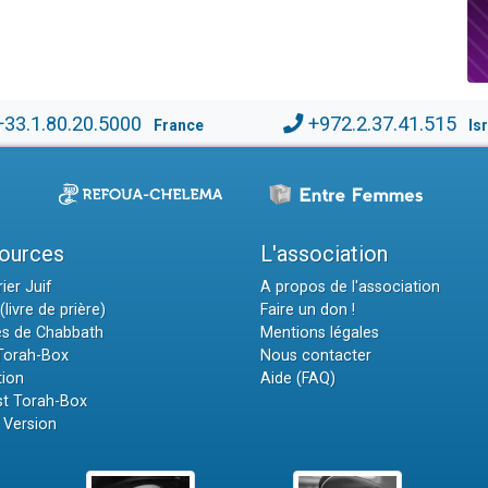
+33.1.80.20.5000
+972.2.37.41.515
France
Is
ources
L'association
ier Juif
A propos de l'association
(livre de prière)
Faire un don !
es de Chabbath
Mentions légales
 Torah-Box
Nous contacter
tion
Aide (FAQ)
t Torah-Box
 Version