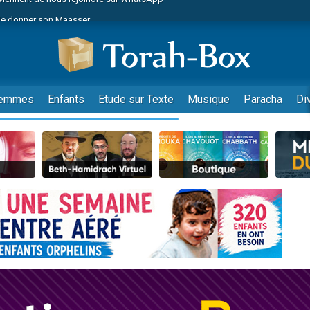
de donner son Maasser
es viennent de faire un don pour 5 jours de vacances aux Orphelins
es viennent de faire un don pour Diane, 80 ans, dans un appartement insalub
viennent de nous rejoindre sur WhatsApp
 viennent de demander une bénédiction
emmes
Enfants
Etude sur Texte
Musique
Paracha
Di
lles musiques dans Torah-Box Music
nnes viennent de faire un don pour Sauvez la jambe de Yohan
49 places pour étudier en groupe sur Zoom
viennent de nous rejoindre sur WhatsApp
viennent de nous rejoindre sur WhatsApp
viennent de nous rejoindre sur WhatsApp
les musiques dans Torah-Box Music
es viennent de faire un don pour Tsédaka : pauvres d'Israel
sion radio : Visions de grandeur n°104 : Le Chabbath et le Birkat Hamazone à 
 viennent de demander une bénédiction