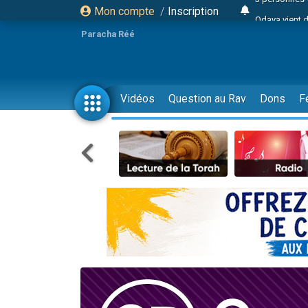
Mon compte
/
Inscription
Odaya vient 
3 personn
Paracha Réé
3 personn
2 personnes 
13 personnes
Vidéos
Question au Rav
Dons
F
12 nouve
30 perso
Il reste 
3 personnes 
2 personnes 
3 personnes 
2 nouvel
8 personn
Nouvelle émis
61 personnes