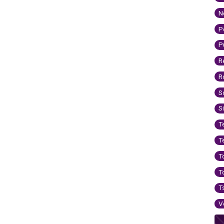
N
P
P
R
R
S
S
T
T
T
T
T
V