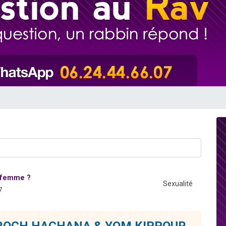
de donner son Maasser
49 places pour étudier en groupe sur Zoom
ent de donner son Maasser
es viennent de faire un don pour 5 enfants déjà orphelins risquent de perdre
viennent de nous rejoindre sur WhatsApp
a femme ?
Sexualité
7
de ROCH HACHANA & YOM KIPPOUR