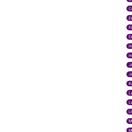
C
E
E
E
H
H
J
J
K
L
L
L
M
M