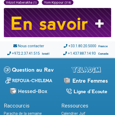
Vézot Haberakha
Yom Kippour
(1)
(318)
Nous contacter
+33.1.80.20.5000
France
+972.2.37.41.515
+1.437.887.14.93
Israël
Canada
Raccourcis
Ressources
Paracha de la semaine
Calendrier Juif