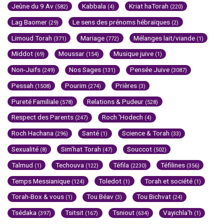
Jeûne du 9 Av
Kabbala
Kriat haTorah
(582)
(4)
(220)
Lag Baomer
Le sens des prénoms hébraïques
(29)
(2)
Limoud Torah
Mariage
Mélanges lait/viande
(371)
(772)
(1)
Middot
Moussar
Musique juive
(69)
(154)
(1)
Non-Juifs
Nos Sages
Pensée Juive
(249)
(131)
(3087)
Pessah
Pourim
Prières
(1508)
(274)
(3)
Pureté Familiale
Relations & Pudeur
(578)
(528)
Respect des Parents
Roch 'Hodech
(247)
(4)
Roch Hachana
Santé
Science & Torah
(296)
(1)
(33)
Sexualité
Sim'hat Torah
Souccot
(8)
(47)
(502)
Talmud
Techouva
Téfila
Téfilines
(1)
(122)
(2230)
(356)
Temps Messianique
Toledot
Torah et société
(124)
(1)
(1)
Torah-Box & vous
Tou Béav
Tou Bichvat
(1)
(3)
(24)
Tsédaka
Tsitsit
Tsniout
Vayichla'h
(397)
(167)
(634)
(1)