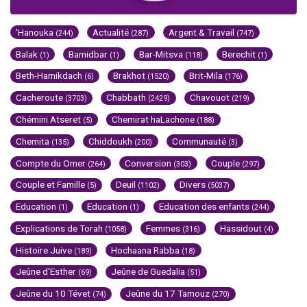
'Hanouka
Actualité
Argent & Travail
(244)
(287)
(747)
Balak
Bamidbar
Bar-Mitsva
Berechit
(1)
(1)
(118)
(1)
Beth-Hamikdach
Brakhot
Brit-Mila
(6)
(1520)
(176)
Cacheroute
Chabbath
Chavouot
(3703)
(2429)
(219)
Chémini Atseret
Chemirat haLachone
(5)
(188)
Chemita
Chiddoukh
Communauté
(135)
(200)
(3)
Compte du Omer
Conversion
Couple
(264)
(303)
(297)
Couple et Famille
Deuil
Divers
(5)
(1102)
(5037)
Education
Education
Education des enfants
(1)
(1)
(244)
Explications de Torah
Femmes
Hassidout
(1058)
(316)
(4)
Histoire Juive
Hochaana Rabba
(189)
(18)
Jeûne d'Esther
Jeûne de Guedalia
(69)
(51)
Jeûne du 10 Tévet
Jeûne du 17 Tamouz
(74)
(270)