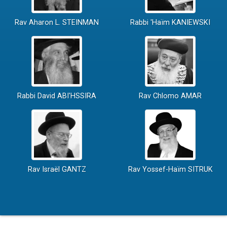
Rav Aharon L. STEINMAN
Rabbi 'Haïm KANIEWSKI
Rabbi David ABI'HSSIRA
Rav Chlomo AMAR
Rav Israël GANTZ
Rav Yossef-Haïm SITRUK