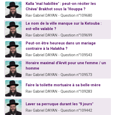
Kalla "mal habillée" : peut-on réciter les
2 personnes viennent de faire un don pour 1 Journée de Vacances Pour les Enfants
Chéva' Brakhot sous la 'Houppa ?
17 personnes viennent de demander une bénédiction
Rav Gabriel DAYAN - Question n°109680
4 personnes viennent de nous rejoindre sur WhatsApp
Le nom de la ville manque sur la Ketouba :
Il reste 49 places pour étudier en groupe sur Zoom
est-elle valable ?
Rav Gabriel DAYAN - Question n°109699
2 personnes viennent de nous rejoindre sur WhatsApp
Peut-on être heureux dans un mariage
contraire à la Halakha ?
Rav Gabriel DAYAN - Question n°109543
Horaire maximal d'Arvit pour une femme / un
homme
Rav Gabriel DAYAN - Question n°109573
Faire la toilette mortuaire à sa belle-mère
Rav Gabriel DAYAN - Question n°109283
Laver sa perruque durant les "9 jours"
Rav Gabriel DAYAN - Question n°109442