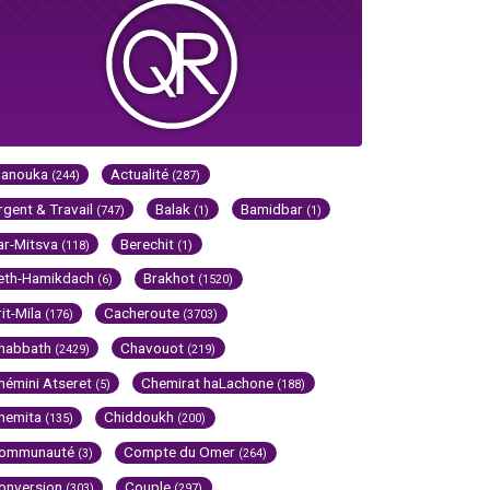
Hanouka
Actualité
(244)
(287)
rgent & Travail
Balak
Bamidbar
(747)
(1)
(1)
ar-Mitsva
Berechit
(118)
(1)
eth-Hamikdach
Brakhot
(6)
(1520)
rit-Mila
Cacheroute
(176)
(3703)
habbath
Chavouot
(2429)
(219)
hémini Atseret
Chemirat haLachone
(5)
(188)
hemita
Chiddoukh
(135)
(200)
ommunauté
Compte du Omer
(3)
(264)
onversion
Couple
(303)
(297)