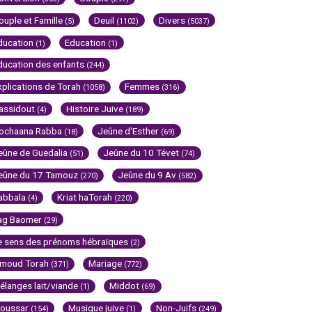
ouple et Famille
Deuil
Divers
(5)
(1102)
(5037)
ducation
Education
(1)
(1)
ducation des enfants
(244)
xplications de Torah
Femmes
(1058)
(316)
assidout
Histoire Juive
(4)
(189)
ochaana Rabba
Jeûne d'Esther
(18)
(69)
eûne de Guedalia
Jeûne du 10 Tévet
(51)
(74)
eûne du 17 Tamouz
Jeûne du 9 Av
(270)
(582)
abbala
Kriat haTorah
(4)
(220)
ag Baomer
(29)
e sens des prénoms hébraïques
(2)
imoud Torah
Mariage
(371)
(772)
élanges lait/viande
Middot
(1)
(69)
oussar
Musique juive
Non-Juifs
(154)
(1)
(249)