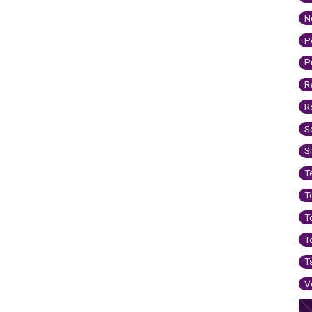
N
P
P
R
R
S
S
T
T
T
T
T
V