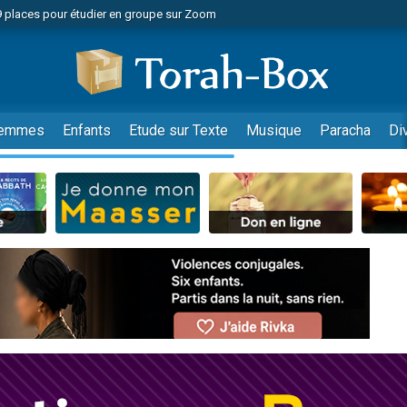
49 places pour étudier en groupe sur Zoom
nes viennent de faire un don pour Diane, 80 ans, dans un appartement insalu
viennent de nous rejoindre sur WhatsApp
viennent de nous rejoindre sur WhatsApp
es viennent de faire un don pour Reloger Rivka, 6 enfants, victime de violences
emmes
Enfants
Etude sur Texte
Musique
Paracha
Di
es viennent de faire un don pour 1 Journée de Vacances Pour les Enfants
 viennent de demander une bénédiction
viennent de nous rejoindre sur WhatsApp
49 places pour étudier en groupe sur Zoom
 donner son Maasser
viennent de nous rejoindre sur WhatsApp
viennent de nous rejoindre sur WhatsApp
de donner son Maasser
es viennent de faire un don pour 5 jours de vacances aux Orphelins
viennent de nous rejoindre sur WhatsApp