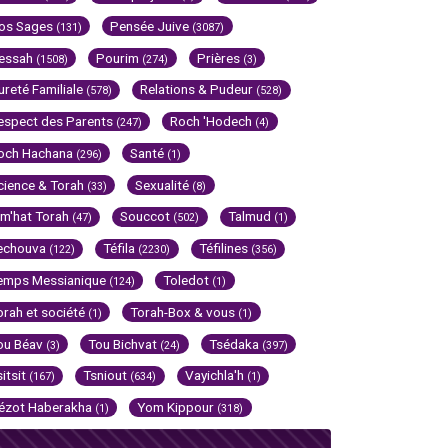
os Sages
Pensée Juive
(131)
(3087)
essah
Pourim
Prières
(1508)
(274)
(3)
ureté Familiale
Relations & Pudeur
(578)
(528)
espect des Parents
Roch 'Hodech
(247)
(4)
och Hachana
Santé
(296)
(1)
cience & Torah
Sexualité
(33)
(8)
im'hat Torah
Souccot
Talmud
(47)
(502)
(1)
echouva
Téfila
Téfilines
(122)
(2230)
(356)
emps Messianique
Toledot
(124)
(1)
orah et société
Torah-Box & vous
(1)
(1)
ou Béav
Tou Bichvat
Tsédaka
(3)
(24)
(397)
sitsit
Tsniout
Vayichla'h
(167)
(634)
(1)
ézot Haberakha
Yom Kippour
(1)
(318)