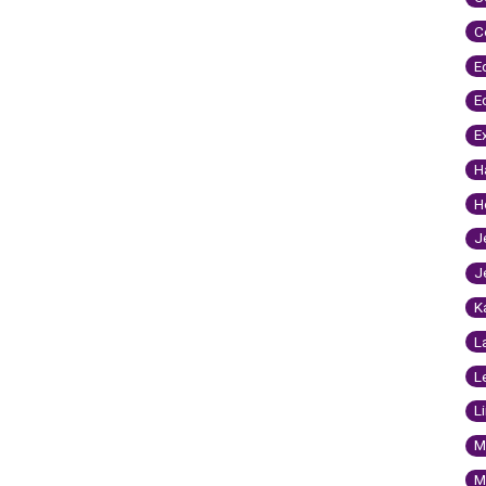
C
E
E
E
H
H
J
J
K
L
L
L
M
M