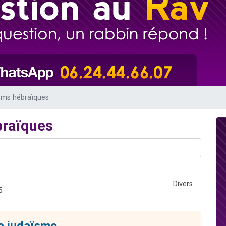
 viennent de demander une bénédiction
nnes viennent de faire un don pour Sauvez la jambe de Yohan
49 places pour étudier en groupe sur Zoom
lles musiques dans Torah-Box Music
 viennent de demander une bénédiction
oms hébraïques
braïques
Divers
5
le judaïsme