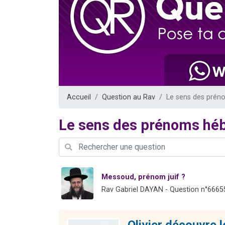
13 personnes
30 perso
Il reste 
12 nouve
29 personnes
Accueil
Question au Rav
Le sens des prén
Le sens des prénoms hé
Messoud, prénom juif ?
Rav Gabriel DAYAN - Question n°6665
Olivier découvre 