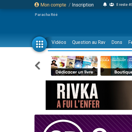
Mon compte
/
Inscription
Il reste 
16 person
Paracha Réé
2 personnes 
6 personnes 
4 personn
Vidéos
Question au Rav
Dons
F
2 personn
17 personnes
4 personnes 
Il reste 
Eva vient de
4 personnes 
3 personnes 
Odaya vient 
3 personn
2 personnes 