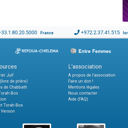
+33.1.80.20.5000
+972.2.37.41.515
France
Is
ources
L'association
ier Juif
A propos de l'association
(livre de prière)
Faire un don !
es de Chabbath
Mentions légales
 Torah-Box
Nous contacter
tion
Aide (FAQ)
t Torah-Box
 Version