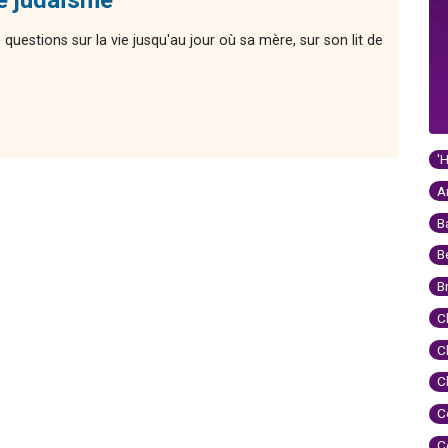
 questions sur la vie jusqu'au jour où sa mère, sur son lit de
'
A
B
B
B
C
C
C
C
C