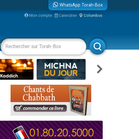
WhatsApp Torah-Box
bre
Mon compte
Calendrier
Columbus
...
vertissements
Livres
Rabbanim