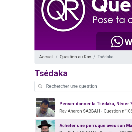
61 personnes
Il reste 
Ariel vient 
Nathaniel vi
4 personnes 
Accueil
Question au Rav
Tsédaka
Tsédaka
Penser donner la Tsédaka, Néder 
Rav Aharon SABBAH - Question n°10
Acheter une perruque avec son Ma