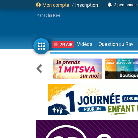
Mon compte
/
Inscription
3 personnes 
Odaya vient 
Paracha Réé
3 personn
3 personn
2 personnes 
Vidéos
Question au Rav
ON AIR
13 personnes
30 perso
Il reste 
12 nouve
3 personnes 
2 personnes 
2 nouvel
3 personnes 
8 personn
Nouvelle émis