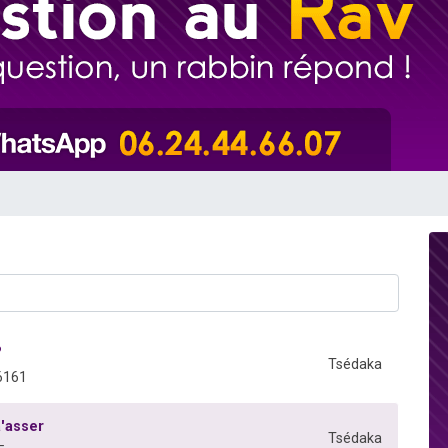
 viennent de demander une bénédiction
49 places pour étudier en groupe sur Zoom
de donner son Maasser
ent de donner son Maasser
viennent de nous rejoindre sur WhatsApp
?
Tsédaka
6161
'asser
Tsédaka