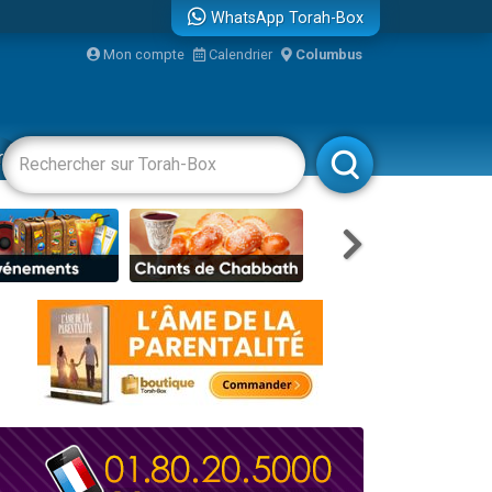
WhatsApp Torah-Box
Mon compte
Calendrier
Columbus
re
racha
Divertissements
Livres
Rabbanim
travers le temps