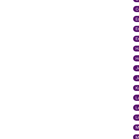
C
E
E
E
H
H
J
J
K
L
L
L
M
M