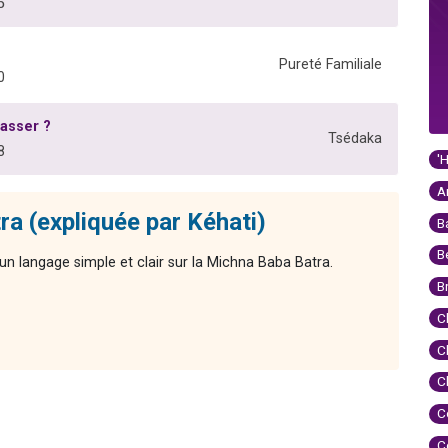
5
Pureté Familiale
0
asser ?
Tsédaka
8
'
A
ra (expliquée par Kéhati)
B
B
n langage simple et clair sur la Michna Baba Batra.
B
C
C
C
C
C