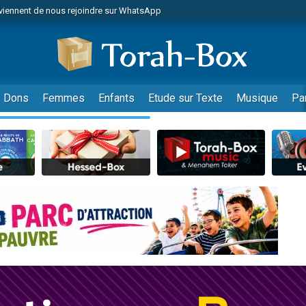
viennent de nous rejoindre sur WhatsApp
de donner son Maasser
es viennent de faire un don pour 5 jours de vacances aux Orphelins
es viennent de faire un don pour Diane, 80 ans, dans un appartement insalub
viennent de nous rejoindre sur WhatsApp
Dons
Femmes
Enfants
Etude sur Texte
Musique
Pa
 viennent de demander une bénédiction
nnes viennent de faire un don pour Sauvez la jambe de Yohan
49 places pour étudier en groupe sur Zoom
lles musiques dans Torah-Box Music
viennent de nous rejoindre sur WhatsApp
viennent de nous rejoindre sur WhatsApp
les musiques dans Torah-Box Music
viennent de nous rejoindre sur WhatsApp
es viennent de faire un don pour Tsédaka : pauvres d'Israel
sion radio : Visions de grandeur n°104 : Le Chabbath et le Birkat Hamazone à 