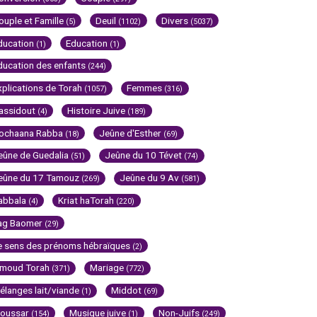
ouple et Famille
Deuil
Divers
(5)
(1102)
(5037)
ducation
Education
(1)
(1)
ducation des enfants
(244)
xplications de Torah
Femmes
(1057)
(316)
assidout
Histoire Juive
(4)
(189)
ochaana Rabba
Jeûne d'Esther
(18)
(69)
eûne de Guedalia
Jeûne du 10 Tévet
(51)
(74)
eûne du 17 Tamouz
Jeûne du 9 Av
(269)
(581)
abbala
Kriat haTorah
(4)
(220)
ag Baomer
(29)
e sens des prénoms hébraïques
(2)
imoud Torah
Mariage
(371)
(772)
élanges lait/viande
Middot
(1)
(69)
oussar
Musique juive
Non-Juifs
(154)
(1)
(249)