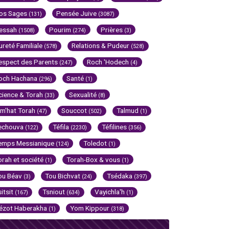
os Sages
Pensée Juive
(131)
(3087)
essah
Pourim
Prières
(1508)
(274)
(3)
ureté Familiale
Relations & Pudeur
(578)
(528)
espect des Parents
Roch 'Hodech
(247)
(4)
och Hachana
Santé
(296)
(1)
cience & Torah
Sexualité
(33)
(8)
im'hat Torah
Souccot
Talmud
(47)
(502)
(1)
echouva
Téfila
Téfilines
(122)
(2230)
(356)
emps Messianique
Toledot
(124)
(1)
orah et société
Torah-Box & vous
(1)
(1)
ou Béav
Tou Bichvat
Tsédaka
(3)
(24)
(397)
sitsit
Tsniout
Vayichla'h
(167)
(634)
(1)
ézot Haberakha
Yom Kippour
(1)
(318)