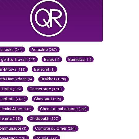
Hanouka
Actualité
(244)
(287)
rgent & Travail
Balak
Bamidbar
(747)
(1)
(1)
ar-Mitsva
Berechit
(118)
(1)
eth-Hamikdach
Brakhot
(6)
(1520)
rit-Mila
Cacheroute
(176)
(3703)
habbath
Chavouot
(2429)
(219)
hémini Atseret
Chemirat haLachone
(5)
(188)
hemita
Chiddoukh
(135)
(200)
ommunauté
Compte du Omer
(3)
(264)
onversion
Couple
(303)
(297)