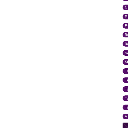
N
P
P
R
R
S
S
T
T
T
T
T
V