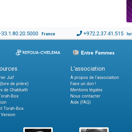
+33.1.80.20.5000
+972.2.37.41.515
France
Is
ources
L'association
ier Juif
A propos de l'association
(livre de prière)
Faire un don !
es de Chabbath
Mentions légales
 Torah-Box
Nous contacter
tion
Aide (FAQ)
t Torah-Box
 Version