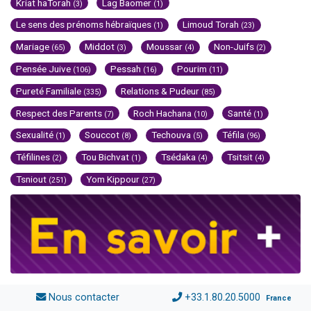
Kriat haTorah
Lag Baomer
(3)
(1)
Le sens des prénoms hébraïques
Limoud Torah
(1)
(23)
Mariage
Middot
Moussar
Non-Juifs
(65)
(3)
(4)
(2)
Pensée Juive
Pessah
Pourim
(106)
(16)
(11)
Pureté Familiale
Relations & Pudeur
(335)
(85)
Respect des Parents
Roch Hachana
Santé
(7)
(10)
(1)
Sexualité
Souccot
Techouva
Téfila
(1)
(8)
(5)
(96)
Téfilines
Tou Bichvat
Tsédaka
Tsitsit
(2)
(1)
(4)
(4)
Tsniout
Yom Kippour
(251)
(27)
Nous contacter
+33.1.80.20.5000
France