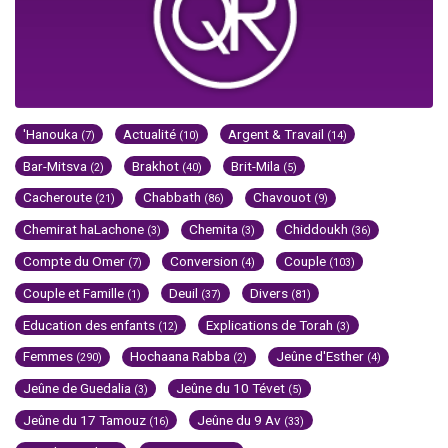
'Hanouka
Actualité
Argent & Travail
(7)
(10)
(14)
Bar-Mitsva
Brakhot
Brit-Mila
(2)
(40)
(5)
Cacheroute
Chabbath
Chavouot
(21)
(86)
(9)
Chemirat haLachone
Chemita
Chiddoukh
(3)
(3)
(36)
Compte du Omer
Conversion
Couple
(7)
(4)
(103)
Couple et Famille
Deuil
Divers
(1)
(37)
(81)
Education des enfants
Explications de Torah
(12)
(3)
Femmes
Hochaana Rabba
Jeûne d'Esther
(290)
(2)
(4)
Jeûne de Guedalia
Jeûne du 10 Tévet
(3)
(5)
Jeûne du 17 Tamouz
Jeûne du 9 Av
(16)
(33)