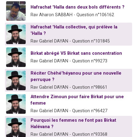
2 nouvelles musiques dans Torah-Box Music
Hafrachat 'Halla dans deux bols différents ?
6 personnes viennent de nous rejoindre sur WhatsApp
Rav Aharon SABBAH - Question n°106162
4 personnes viennent de faire un don pour Reloger Rivka, 6 enfants, victime de violences...
Hafrachat 'Halla collective, qui prélève la
2 personnes viennent de faire un don pour 1 Journée de Vacances Pour les Enfants
'Halla ?
Rav Gabriel DAYAN - Question n°101845
17 personnes viennent de demander une bénédiction
Birkat abrégé VS Birkat sans concentration
Rav Gabriel DAYAN - Question n°99273
Réciter Chéhé'héyanou pour une nouvelle
perruque ?
Rav Gabriel DAYAN - Question n°98661
Attendre Zimoun pour faire Birkat pour une
femme
Rav Gabriel DAYAN - Question n°96427
Pourquoi les femmes ne font pas Birkat
Halévana ?
Rav Gabriel DAYAN - Question n°93368