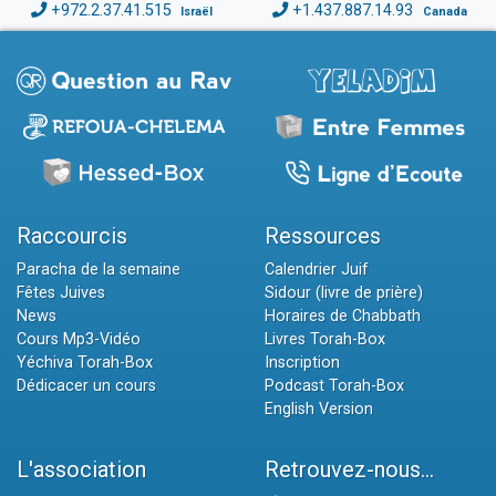
+972.2.37.41.515
+1.437.887.14.93
Israël
Canada
Raccourcis
Ressources
Paracha de la semaine
Calendrier Juif
Fêtes Juives
Sidour (livre de prière)
News
Horaires de Chabbath
Cours Mp3-Vidéo
Livres Torah-Box
Yéchiva Torah-Box
Inscription
Dédicacer un cours
Podcast Torah-Box
English Version
L'association
Retrouvez-nous...