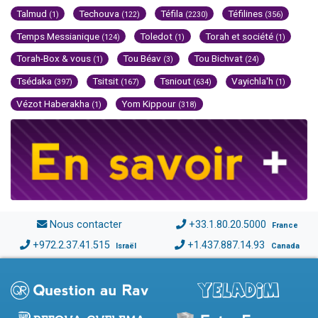
Talmud
Techouva
Téfila
Téfilines
(1)
(122)
(2230)
(356)
Temps Messianique
Toledot
Torah et société
(124)
(1)
(1)
Torah-Box & vous
Tou Béav
Tou Bichvat
(1)
(3)
(24)
Tsédaka
Tsitsit
Tsniout
Vayichla'h
(397)
(167)
(634)
(1)
Vézot Haberakha
Yom Kippour
(1)
(318)
Nous contacter
+33.1.80.20.5000
France
+972.2.37.41.515
+1.437.887.14.93
Israël
Canada