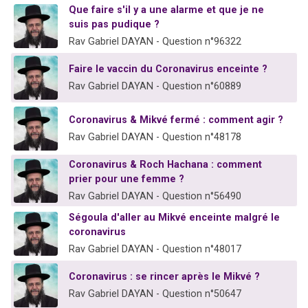
Que faire s'il y a une alarme et que je ne
61 personnes viennent de demander une bénédiction
suis pas pudique ?
Il reste 49 places pour étudier en groupe sur Zoom
Rav Gabriel DAYAN - Question n°96322
Ariel vient de donner son Maasser
Faire le vaccin du Coronavirus enceinte ?
Nathaniel vient de donner son Maasser
Rav Gabriel DAYAN - Question n°60889
4 personnes viennent de nous rejoindre sur WhatsApp
Coronavirus & Mikvé fermé : comment agir ?
Rav Gabriel DAYAN - Question n°48178
Coronavirus & Roch Hachana : comment
prier pour une femme ?
Rav Gabriel DAYAN - Question n°56490
Ségoula d'aller au Mikvé enceinte malgré le
coronavirus
Rav Gabriel DAYAN - Question n°48017
Coronavirus : se rincer après le Mikvé ?
Rav Gabriel DAYAN - Question n°50647