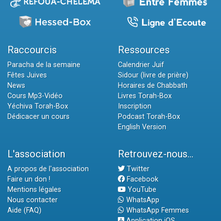
Raccourcis
Ressources
Paracha de la semaine
Calendrier Juif
Fêtes Juives
Sidour (livre de prière)
News
Horaires de Chabbath
Cours Mp3-Vidéo
Livres Torah-Box
Yéchiva Torah-Box
Inscription
Dédicacer un cours
Podcast Torah-Box
English Version
L'association
Retrouvez-nous...
A propos de l'association
Twitter
Faire un don !
Facebook
Mentions légales
YouTube
Nous contacter
WhatsApp
Aide (FAQ)
WhatsApp Femmes
Application iOS