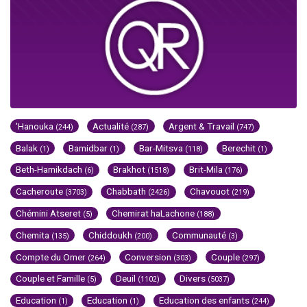
'Hanouka
Actualité
Argent & Travail
(244)
(287)
(747)
Balak
Bamidbar
Bar-Mitsva
Berechit
(1)
(1)
(118)
(1)
Beth-Hamikdach
Brakhot
Brit-Mila
(6)
(1518)
(176)
Cacheroute
Chabbath
Chavouot
(3703)
(2426)
(219)
Chémini Atseret
Chemirat haLachone
(5)
(188)
Chemita
Chiddoukh
Communauté
(135)
(200)
(3)
Compte du Omer
Conversion
Couple
(264)
(303)
(297)
Couple et Famille
Deuil
Divers
(5)
(1102)
(5037)
Education
Education
Education des enfants
(1)
(1)
(244)