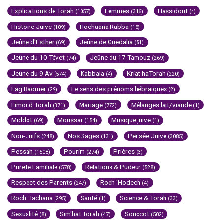
Explications de Torah
Femmes
Hassidout
(1057)
(316)
(4)
Histoire Juive
Hochaana Rabba
(189)
(18)
Jeûne d'Esther
Jeûne de Guedalia
(69)
(51)
Jeûne du 10 Tévet
Jeûne du 17 Tamouz
(74)
(269)
Jeûne du 9 Av
Kabbala
Kriat haTorah
(574)
(4)
(220)
Lag Baomer
Le sens des prénoms hébraïques
(29)
(2)
Limoud Torah
Mariage
Mélanges lait/viande
(371)
(772)
(1)
Middot
Moussar
Musique juive
(69)
(154)
(1)
Non-Juifs
Nos Sages
Pensée Juive
(248)
(131)
(3085)
Pessah
Pourim
Prières
(1508)
(274)
(3)
Pureté Familiale
Relations & Pudeur
(578)
(528)
Respect des Parents
Roch 'Hodech
(247)
(4)
Roch Hachana
Santé
Science & Torah
(295)
(1)
(33)
Sexualité
Sim'hat Torah
Souccot
(8)
(47)
(502)