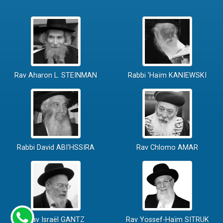
Rav Aharon L. STEINMAN
Rabbi 'Haïm KANIEWSKI
Rabbi David ABI'HSSIRA
Rav Chlomo AMAR
Rav Israël GANTZ
Rav Yossef-Haïm SITRUK