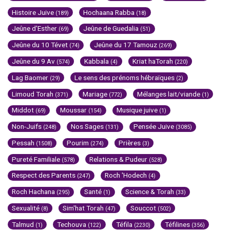
Histoire Juive
Hochaana Rabba
(189)
(18)
Jeûne d'Esther
Jeûne de Guedalia
(69)
(51)
Jeûne du 10 Tévet
Jeûne du 17 Tamouz
(74)
(269)
Jeûne du 9 Av
Kabbala
Kriat haTorah
(574)
(4)
(220)
Lag Baomer
Le sens des prénoms hébraïques
(29)
(2)
Limoud Torah
Mariage
Mélanges lait/viande
(371)
(772)
(1)
Middot
Moussar
Musique juive
(69)
(154)
(1)
Non-Juifs
Nos Sages
Pensée Juive
(248)
(131)
(3085)
Pessah
Pourim
Prières
(1508)
(274)
(3)
Pureté Familiale
Relations & Pudeur
(578)
(528)
Respect des Parents
Roch 'Hodech
(247)
(4)
Roch Hachana
Santé
Science & Torah
(295)
(1)
(33)
Sexualité
Sim'hat Torah
Souccot
(8)
(47)
(502)
Talmud
Techouva
Téfila
Téfilines
(1)
(122)
(2230)
(356)