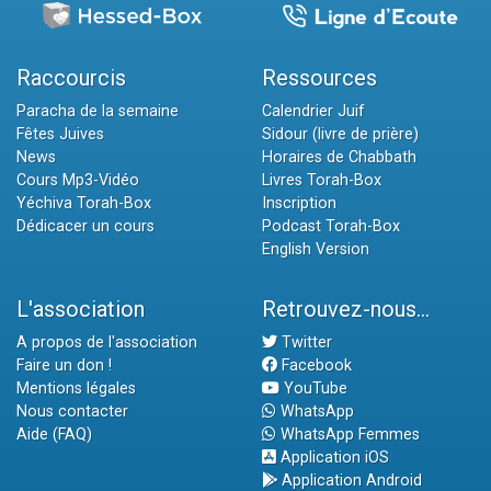
Raccourcis
Ressources
Paracha de la semaine
Calendrier Juif
Fêtes Juives
Sidour (livre de prière)
News
Horaires de Chabbath
Cours Mp3-Vidéo
Livres Torah-Box
Yéchiva Torah-Box
Inscription
Dédicacer un cours
Podcast Torah-Box
English Version
L'association
Retrouvez-nous...
A propos de l'association
Twitter
Faire un don !
Facebook
Mentions légales
YouTube
Nous contacter
WhatsApp
Aide (FAQ)
WhatsApp Femmes
Application iOS
Application Android