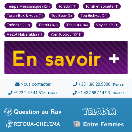
Temps Messianique
Toledot
Torah et société
(124)
(1)
(1)
Torah-Box & vous
Tou Béav
Tou Bichvat
(1)
(3)
(24)
Tsédaka
Tsitsit
Tsniout
Vayichla'h
(397)
(167)
(634)
(1)
Vézot Haberakha
Yom Kippour
(1)
(318)
Nous contacter
+33.1.80.20.5000
France
+972.2.37.41.515
+1.437.887.14.93
Israël
Canada