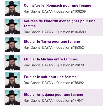
6 personnes viennent de faire un don pour 5 enfants déjà orphelins risquent de perdre leur maman
Connaître le 'Houmach pour une femme
2 personnes viennent de faire un don pour Reloger Rivka, 6 enfants, victime de violences...
Rav Gabriel DAYAN - Question n°108209
10 personnes viennent de demander une bénédiction
Sources de l'interdit d'enseigner pour une
Il reste 49 places pour étudier en groupe sur Zoom
femme
Rav Gabriel DAYAN - Question n°103580
3 personnes viennent de faire un don pour Diane, 80 ans, dans un appartement insalubre
Etudier le Tanya pour une femme
Rav Gabriel DAYAN - Question n°85352
Etudier la Michna entre femmes
Rav Gabriel DAYAN - Question n°79078
Etudier le soir pour une femme
Rav Gabriel DAYAN - Question n°78392
Etudier en pyjama pour une femme
Rav Gabriel DAYAN - Question n°77041