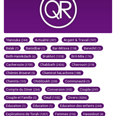
'Hanouka
Actualité
Argent & Travail
(244)
(287)
(747)
Balak
Bamidbar
Bar-Mitsva
Berechit
(1)
(1)
(118)
(1)
Beth-Hamikdach
Brakhot
Brit-Mila
(6)
(1518)
(176)
Cacheroute
Chabbath
Chavouot
(3703)
(2426)
(219)
Chémini Atseret
Chemirat haLachone
(5)
(188)
Chemita
Chiddoukh
Communauté
(135)
(200)
(3)
Compte du Omer
Conversion
Couple
(264)
(303)
(297)
Couple et Famille
Deuil
Divers
(5)
(1102)
(5036)
Education
Education
Education des enfants
(1)
(1)
(244)
Explications de Torah
Femmes
Hassidout
(1057)
(316)
(4)