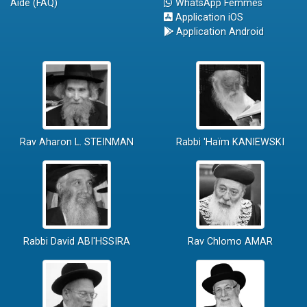
Aide (FAQ)
WhatsApp Femmes
Application iOS
Application Android
Rav Aharon L. STEINMAN
Rabbi 'Haïm KANIEWSKI
Rabbi David ABI'HSSIRA
Rav Chlomo AMAR