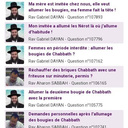
Ma mère est invitée chez nous, elle veut
Il reste 49 places pour étudier en groupe sur Zoom
allumer les bougies, ma femme fait la tête !
12 nouvelles musiques dans Torah-Box Music
Rav Gabriel DAYAN - Question n°107893
3 personnes viennent de nous rejoindre sur WhatsApp
Mon invitée a allumé les Nérot là où j'allume
d'habitude !
2 personnes viennent de nous rejoindre sur WhatsApp
Rav Gabriel DAYAN - Question n°107796
Femmes en période interdite : allumer les
bougies de Chabbath ?
Rav Gabriel DAYAN - Question n°107162
Réchauffer des briques Chabbath avec une
friteuse sur minuterie, permis ?
Rav Aharon SABBAH - Question n°106165
Allumer la deuxième bougie de Chabbath
avec la première
Rav Gabriel DAYAN - Question n°105775
Demandes personnelles après l'allumage
des bougies de Chabbath
Rav Aharon SABBAH - Question n°102741