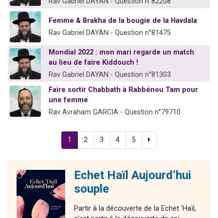
Rav Gabriel DAYAN - Question n°82208
Femme & Brakha de la bougie de la Havdala
Rav Gabriel DAYAN - Question n°81475
Mondial 2022 : mon mari regarde un match
au lieu de faire Kiddouch !
Rav Gabriel DAYAN - Question n°81303
Faire sortir Chabbath à Rabbénou Tam pour
une femme
Rav Avraham GARCIA - Question n°79710
1
2
3
4
5
Echet Haïl Aujourd’hui
souple
Partir à la découverte de la Echet ‘Haïl,