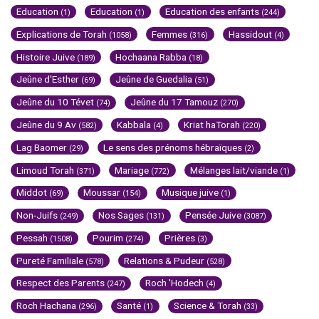
Education
Education
Education des enfants
(1)
(1)
(244)
Explications de Torah
Femmes
Hassidout
(1058)
(316)
(4)
Histoire Juive
Hochaana Rabba
(189)
(18)
Jeûne d'Esther
Jeûne de Guedalia
(69)
(51)
Jeûne du 10 Tévet
Jeûne du 17 Tamouz
(74)
(270)
Jeûne du 9 Av
Kabbala
Kriat haTorah
(582)
(4)
(220)
Lag Baomer
Le sens des prénoms hébraïques
(29)
(2)
Limoud Torah
Mariage
Mélanges lait/viande
(371)
(772)
(1)
Middot
Moussar
Musique juive
(69)
(154)
(1)
Non-Juifs
Nos Sages
Pensée Juive
(249)
(131)
(3087)
Pessah
Pourim
Prières
(1508)
(274)
(3)
Pureté Familiale
Relations & Pudeur
(578)
(528)
Respect des Parents
Roch 'Hodech
(247)
(4)
Roch Hachana
Santé
Science & Torah
(296)
(1)
(33)