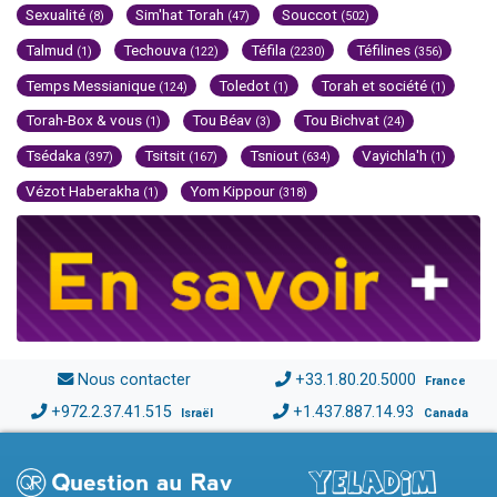
Sexualité
Sim'hat Torah
Souccot
(8)
(47)
(502)
Talmud
Techouva
Téfila
Téfilines
(1)
(122)
(2230)
(356)
Temps Messianique
Toledot
Torah et société
(124)
(1)
(1)
Torah-Box & vous
Tou Béav
Tou Bichvat
(1)
(3)
(24)
Tsédaka
Tsitsit
Tsniout
Vayichla'h
(397)
(167)
(634)
(1)
Vézot Haberakha
Yom Kippour
(1)
(318)
Nous contacter
+33.1.80.20.5000
France
+972.2.37.41.515
+1.437.887.14.93
Israël
Canada