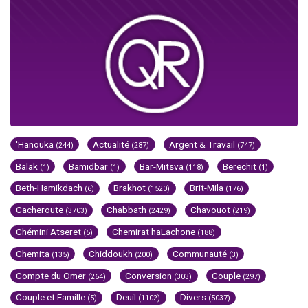
'Hanouka
Actualité
Argent & Travail
(244)
(287)
(747)
Balak
Bamidbar
Bar-Mitsva
Berechit
(1)
(1)
(118)
(1)
Beth-Hamikdach
Brakhot
Brit-Mila
(6)
(1520)
(176)
Cacheroute
Chabbath
Chavouot
(3703)
(2429)
(219)
Chémini Atseret
Chemirat haLachone
(5)
(188)
Chemita
Chiddoukh
Communauté
(135)
(200)
(3)
Compte du Omer
Conversion
Couple
(264)
(303)
(297)
Couple et Famille
Deuil
Divers
(5)
(1102)
(5037)