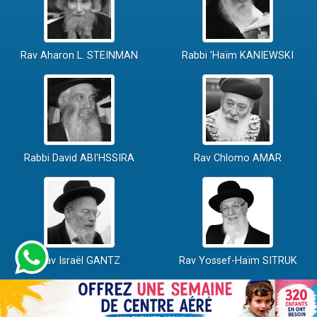
Rav Aharon L. STEINMAN
Rabbi 'Haïm KANIEWSKI
Rabbi David ABI'HSSIRA
Rav Chlomo AMAR
Rav Israël GANTZ
Rav Yossef-Haïm SITRUK