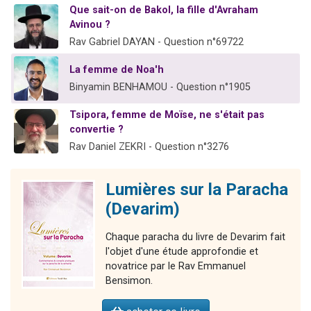
Que sait-on de Bakol, la fille d'Avraham
13 personnes viennent de demander une bénédiction
Avinou ?
30 personnes viennent de faire un don pour Sauvez la jambe de Yohan
Rav Gabriel DAYAN - Question n°69722
Il reste 49 places pour étudier en groupe sur Zoom
La femme de Noa'h
12 nouvelles musiques dans Torah-Box Music
Binyamin BENHAMOU - Question n°1905
29 personnes viennent de demander une bénédiction
Tsipora, femme de Moïse, ne s'était pas
convertie ?
Rav Daniel ZEKRI - Question n°3276
Lumières sur la Paracha
(Devarim)
Chaque paracha du livre de Devarim fait
l'objet d'une étude approfondie et
novatrice par le Rav Emmanuel
Bensimon.