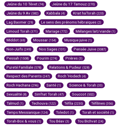
Jeûne du 10 Tévet
Jeûne du 17 Tamouz
(74)
(270)
Jeûne du 9 Av
Kabbala
Kriat haTorah
(582)
(4)
(220)
Lag Baomer
Le sens des prénoms hébraïques
(29)
(2)
Limoud Torah
Mariage
Mélanges lait/viande
(371)
(772)
(1)
Middot
Moussar
Musique juive
(69)
(154)
(1)
Non-Juifs
Nos Sages
Pensée Juive
(249)
(131)
(3087)
Pessah
Pourim
Prières
(1508)
(274)
(3)
Pureté Familiale
Relations & Pudeur
(578)
(528)
Respect des Parents
Roch 'Hodech
(247)
(4)
Roch Hachana
Santé
Science & Torah
(296)
(1)
(33)
Sexualité
Sim'hat Torah
Souccot
(8)
(47)
(502)
Talmud
Techouva
Téfila
Téfilines
(1)
(122)
(2230)
(356)
Temps Messianique
Toledot
Torah et société
(124)
(1)
(1)
Torah-Box & vous
Tou Béav
Tou Bichvat
(1)
(3)
(24)