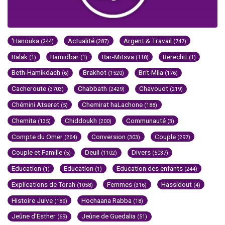
'Hanouka
Actualité
Argent & Travail
(244)
(287)
(747)
Balak
Bamidbar
Bar-Mitsva
Berechit
(1)
(1)
(118)
(1)
Beth-Hamikdach
Brakhot
Brit-Mila
(6)
(1520)
(176)
Cacheroute
Chabbath
Chavouot
(3703)
(2429)
(219)
Chémini Atseret
Chemirat haLachone
(5)
(188)
Chemita
Chiddoukh
Communauté
(135)
(200)
(3)
Compte du Omer
Conversion
Couple
(264)
(303)
(297)
Couple et Famille
Deuil
Divers
(5)
(1102)
(5037)
Education
Education
Education des enfants
(1)
(1)
(244)
Explications de Torah
Femmes
Hassidout
(1058)
(316)
(4)
Histoire Juive
Hochaana Rabba
(189)
(18)
Jeûne d'Esther
Jeûne de Guedalia
(69)
(51)