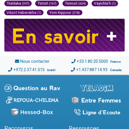
Tsédaka
Tsitsit
Tsniout
Vayichla'h
(397)
(167)
(634)
(1)
Vézot Haberakha
Yom Kippour
(1)
(318)
Nous contacter
+33.1.80.20.5000
France
+972.2.37.41.515
+1.437.887.14.93
Israël
Canada
Raccourcis
Ressources