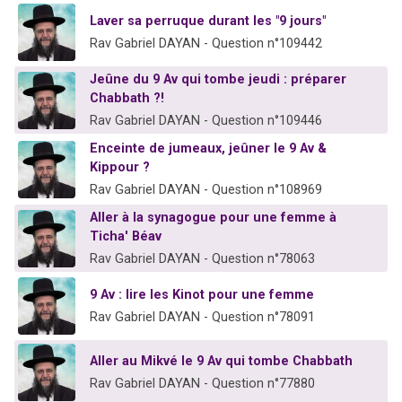
13 personnes viennent de demander une bénédiction
Laver sa perruque durant les "9 jours"
30 personnes viennent de faire un don pour Sauvez la jambe de Yohan
Rav Gabriel DAYAN - Question n°109442
Il reste 49 places pour étudier en groupe sur Zoom
Jeûne du 9 Av qui tombe jeudi : préparer
12 nouvelles musiques dans Torah-Box Music
Chabbath ?!
Rav Gabriel DAYAN - Question n°109446
29 personnes viennent de demander une bénédiction
Enceinte de jumeaux, jeûner le 9 Av &
Kippour ?
Rav Gabriel DAYAN - Question n°108969
Aller à la synagogue pour une femme à
Ticha' Béav
Rav Gabriel DAYAN - Question n°78063
9 Av : lire les Kinot pour une femme
Rav Gabriel DAYAN - Question n°78091
Aller au Mikvé le 9 Av qui tombe Chabbath
Rav Gabriel DAYAN - Question n°77880