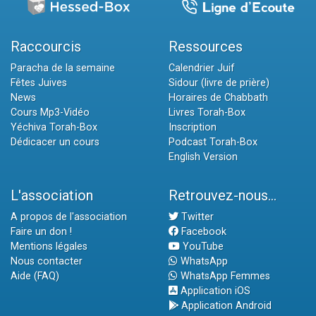
Raccourcis
Ressources
Paracha de la semaine
Calendrier Juif
Fêtes Juives
Sidour (livre de prière)
News
Horaires de Chabbath
Cours Mp3-Vidéo
Livres Torah-Box
Yéchiva Torah-Box
Inscription
Dédicacer un cours
Podcast Torah-Box
English Version
L'association
Retrouvez-nous...
A propos de l'association
Twitter
Faire un don !
Facebook
Mentions légales
YouTube
Nous contacter
WhatsApp
Aide (FAQ)
WhatsApp Femmes
Application iOS
Application Android