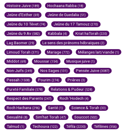
Histoire Juive
Hochaana Rabba
(189)
(18)
Jeûne d'Esther
Jeûne de Guedalia
(69)
(51)
Jeûne du 10 Tévet
Jeûne du 17 Tamouz
(74)
(270)
Jeûne du 9 Av
Kabbala
Kriat haTorah
(582)
(4)
(220)
Lag Baomer
Le sens des prénoms hébraïques
(29)
(2)
Limoud Torah
Mariage
Mélanges lait/viande
(371)
(772)
(1)
Middot
Moussar
Musique juive
(69)
(154)
(1)
Non-Juifs
Nos Sages
Pensée Juive
(249)
(131)
(3087)
Pessah
Pourim
Prières
(1508)
(274)
(3)
Pureté Familiale
Relations & Pudeur
(578)
(528)
Respect des Parents
Roch 'Hodech
(247)
(4)
Roch Hachana
Santé
Science & Torah
(296)
(1)
(33)
Sexualité
Sim'hat Torah
Souccot
(8)
(47)
(502)
Talmud
Techouva
Téfila
Téfilines
(1)
(122)
(2230)
(356)