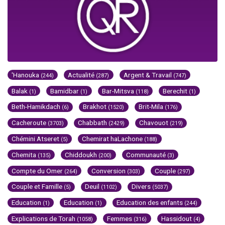
'Hanouka
Actualité
Argent & Travail
(244)
(287)
(747)
Balak
Bamidbar
Bar-Mitsva
Berechit
(1)
(1)
(118)
(1)
Beth-Hamikdach
Brakhot
Brit-Mila
(6)
(1520)
(176)
Cacheroute
Chabbath
Chavouot
(3703)
(2429)
(219)
Chémini Atseret
Chemirat haLachone
(5)
(188)
Chemita
Chiddoukh
Communauté
(135)
(200)
(3)
Compte du Omer
Conversion
Couple
(264)
(303)
(297)
Couple et Famille
Deuil
Divers
(5)
(1102)
(5037)
Education
Education
Education des enfants
(1)
(1)
(244)
Explications de Torah
Femmes
Hassidout
(1058)
(316)
(4)