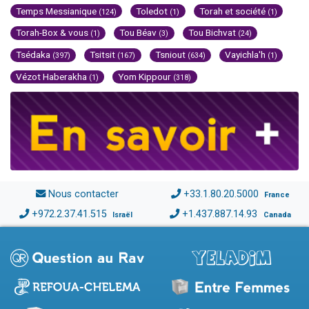
Temps Messianique
Toledot
Torah et société
(124)
(1)
(1)
Torah-Box & vous
Tou Béav
Tou Bichvat
(1)
(3)
(24)
Tsédaka
Tsitsit
Tsniout
Vayichla'h
(397)
(167)
(634)
(1)
Vézot Haberakha
Yom Kippour
(1)
(318)
Nous contacter
+33.1.80.20.5000
France
+972.2.37.41.515
+1.437.887.14.93
Israël
Canada