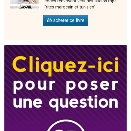
codes renvoyant vers des audios mp3
(rites marocain et tunisien).
acheter ce livre