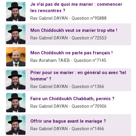
Je n'ai pas de quoi me marier : commencer
13 personnes viennent de demander une bénédiction
les rencontres ?
30 personnes viennent de faire un don pour Sauvez la jambe de Yohan
Rav Gabriel DAYAN - Question n°95888
Il reste 49 places pour étudier en groupe sur Zoom
Mon Chiddoukh veut se marier trop vite !
12 nouvelles musiques dans Torah-Box Music
Rav Gabriel DAYAN - Question n°72553
29 personnes viennent de demander une bénédiction
Mon Chiddoukh ne parle pas français !
Rav Avraham TAIEB - Question n°7145
Prier pour se marier : en général ou avec "tel
homme" ?
Rav Gabriel DAYAN - Question n°1366
Faire un Chiddoukh Chabbath, permis ?
Rav Gabriel DAYAN - Question n°70906
Offrir une bague avant le mariage ?
Rav Gabriel DAYAN - Question n°1466