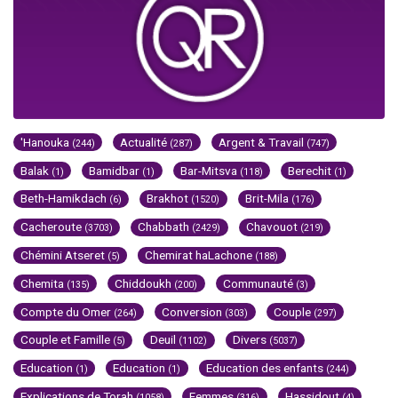
'Hanouka
Actualité
Argent & Travail
(244)
(287)
(747)
Balak
Bamidbar
Bar-Mitsva
Berechit
(1)
(1)
(118)
(1)
Beth-Hamikdach
Brakhot
Brit-Mila
(6)
(1520)
(176)
Cacheroute
Chabbath
Chavouot
(3703)
(2429)
(219)
Chémini Atseret
Chemirat haLachone
(5)
(188)
Chemita
Chiddoukh
Communauté
(135)
(200)
(3)
Compte du Omer
Conversion
Couple
(264)
(303)
(297)
Couple et Famille
Deuil
Divers
(5)
(1102)
(5037)
Education
Education
Education des enfants
(1)
(1)
(244)
Explications de Torah
Femmes
Hassidout
(1058)
(316)
(4)