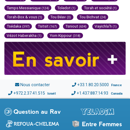
Temps Messianique
Toledot
Torah et société
(124)
(1)
(1)
Torah-Box & vous
Tou Béav
Tou Bichvat
(1)
(3)
(24)
Tsédaka
Tsitsit
Tsniout
Vayichla'h
(397)
(167)
(634)
(1)
Vézot Haberakha
Yom Kippour
(1)
(318)
Nous contacter
+33.1.80.20.5000
France
+972.2.37.41.515
+1.437.887.14.93
Israël
Canada