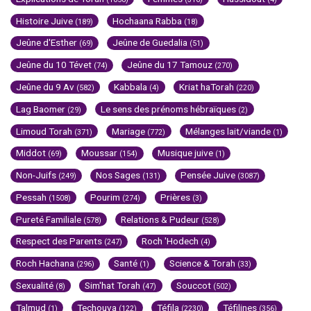
Histoire Juive
Hochaana Rabba
(189)
(18)
Jeûne d'Esther
Jeûne de Guedalia
(69)
(51)
Jeûne du 10 Tévet
Jeûne du 17 Tamouz
(74)
(270)
Jeûne du 9 Av
Kabbala
Kriat haTorah
(582)
(4)
(220)
Lag Baomer
Le sens des prénoms hébraïques
(29)
(2)
Limoud Torah
Mariage
Mélanges lait/viande
(371)
(772)
(1)
Middot
Moussar
Musique juive
(69)
(154)
(1)
Non-Juifs
Nos Sages
Pensée Juive
(249)
(131)
(3087)
Pessah
Pourim
Prières
(1508)
(274)
(3)
Pureté Familiale
Relations & Pudeur
(578)
(528)
Respect des Parents
Roch 'Hodech
(247)
(4)
Roch Hachana
Santé
Science & Torah
(296)
(1)
(33)
Sexualité
Sim'hat Torah
Souccot
(8)
(47)
(502)
Talmud
Techouva
Téfila
Téfilines
(1)
(122)
(2230)
(356)