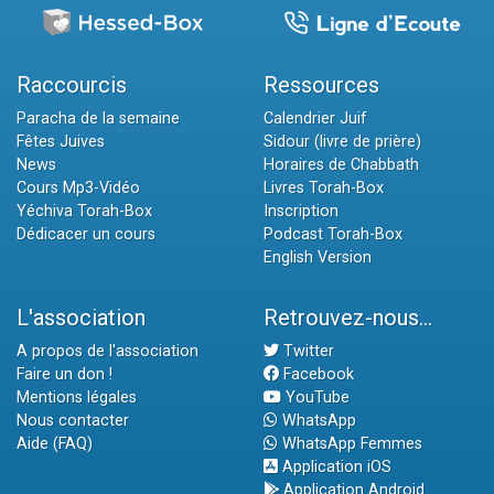
Raccourcis
Ressources
Paracha de la semaine
Calendrier Juif
Fêtes Juives
Sidour (livre de prière)
News
Horaires de Chabbath
Cours Mp3-Vidéo
Livres Torah-Box
Yéchiva Torah-Box
Inscription
Dédicacer un cours
Podcast Torah-Box
English Version
L'association
Retrouvez-nous...
A propos de l'association
Twitter
Faire un don !
Facebook
Mentions légales
YouTube
Nous contacter
WhatsApp
Aide (FAQ)
WhatsApp Femmes
Application iOS
Application Android