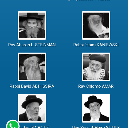
Rav Aharon L. STEINMAN
Rabbi 'Haïm KANIEWSKI
Rabbi David ABI'HSSIRA
Rav Chlomo AMAR
Rav Israël GANTZ
Rav Yossef-Haïm SITRUK