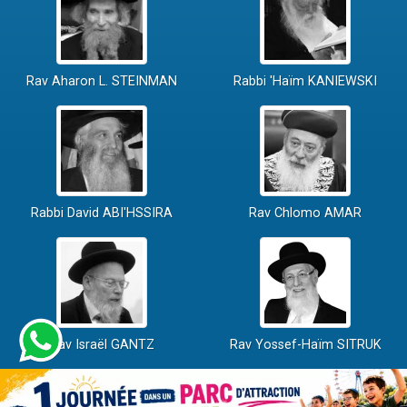
Rav Aharon L. STEINMAN
Rabbi 'Haïm KANIEWSKI
Rabbi David ABI'HSSIRA
Rav Chlomo AMAR
Rav Israël GANTZ
Rav Yossef-Haïm SITRUK