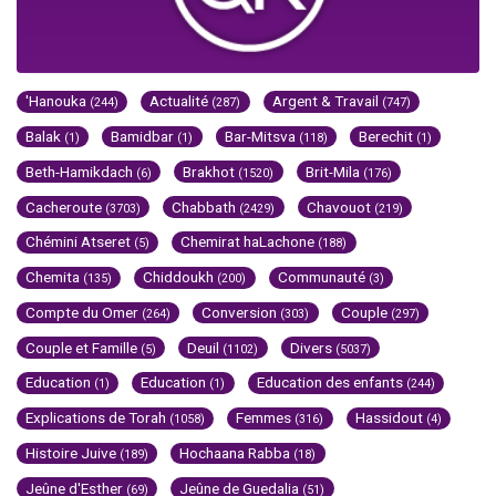
'Hanouka
Actualité
Argent & Travail
(244)
(287)
(747)
Balak
Bamidbar
Bar-Mitsva
Berechit
(1)
(1)
(118)
(1)
Beth-Hamikdach
Brakhot
Brit-Mila
(6)
(1520)
(176)
Cacheroute
Chabbath
Chavouot
(3703)
(2429)
(219)
Chémini Atseret
Chemirat haLachone
(5)
(188)
Chemita
Chiddoukh
Communauté
(135)
(200)
(3)
Compte du Omer
Conversion
Couple
(264)
(303)
(297)
Couple et Famille
Deuil
Divers
(5)
(1102)
(5037)
Education
Education
Education des enfants
(1)
(1)
(244)
Explications de Torah
Femmes
Hassidout
(1058)
(316)
(4)
Histoire Juive
Hochaana Rabba
(189)
(18)
Jeûne d'Esther
Jeûne de Guedalia
(69)
(51)