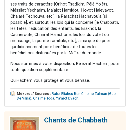
ses traits de caractère [Or’hot Tsadikim, Pélé Yo'èts,
Méssilat Yécharim, Ma’alot Hamidot, ‘Hovot Halevavot,
Cha’aré Techouva, etc.], la Parachat Hachavou'a [si
possible], et, surtout, les lois qui la concerne [le Chabbath,
les fêtes, l’éducation des enfants, les Brakhot, la
Cacheroute, Chmirat Halachone, les lois du vol et du
mensonge, la pureté familiale, etc.], ainsi que de prier
quotidiennement pour bénéficier de toutes les
bénédictions distribuées par le Maître du monde.
Nous sommes à votre disposition, Bé’ézrat Hachem, pour
toute question supplémentaire.
Qu’Hachem vous protège et vous bénisse.
Mékorot / Sources :
Rabbi Eliahou Ben Chlomo Zalman (Gaon
De Vilna)
,
Chalmé Toda
,
Ya'arot Dvach
.
Chants de Chabbath