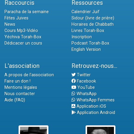
Raccourcis
Ressources
Paracha de la semaine
Calendrier Juif
Fêtes Juives
Sidour (livre de prière)
News
Horaires de Chabbath
Cours Mp3-Vidéo
Livres Torah-Box
Yéchiva Torah-Box
Inscription
Dédicacer un cours
Podcast Torah-Box
English Version
L'association
Retrouvez-nous...
A propos de l'association
Twitter
Faire un don !
Facebook
Mentions légales
YouTube
Nous contacter
WhatsApp
Aide (FAQ)
WhatsApp Femmes
Application iOS
Application Android