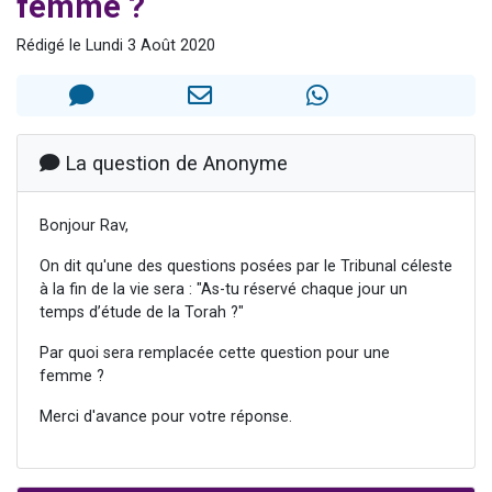
femme ?
4 personnes viennent de nous rejoindre sur WhatsApp
Rédigé le Lundi 3 Août 2020
3 personnes viennent de nous rejoindre sur WhatsApp
3 personnes viennent de faire un don pour 5 jours de vacances aux Orphelins
Odaya vient de donner son Maasser
2 personnes viennent de faire un don pour Tsédaka : pauvres d'Israel
La question de Anonyme
Bonjour Rav,
On dit qu'une des questions posées par le Tribunal céleste
à la fin de la vie sera : "As-tu réservé chaque jour un
temps d’étude de la Torah ?"
Par quoi sera remplacée cette question pour une
femme ?
Merci d'avance pour votre réponse.