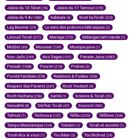
Jeûne du 10 Tévet
Jeûne du 17 Tamouz
(74)
(270)
Jeûne du 9 Av
Kabbala
Kriat haTorah
(582)
(4)
(220)
Lag Baomer
Le sens des prénoms hébraïques
(29)
(2)
Limoud Torah
Mariage
Mélanges lait/viande
(371)
(772)
(1)
Middot
Moussar
Musique juive
(69)
(154)
(1)
Non-Juifs
Nos Sages
Pensée Juive
(249)
(131)
(3087)
Pessah
Pourim
Prières
(1508)
(274)
(3)
Pureté Familiale
Relations & Pudeur
(578)
(528)
Respect des Parents
Roch 'Hodech
(247)
(4)
Roch Hachana
Santé
Science & Torah
(296)
(1)
(33)
Sexualité
Sim'hat Torah
Souccot
(8)
(47)
(502)
Talmud
Techouva
Téfila
Téfilines
(1)
(122)
(2230)
(356)
Temps Messianique
Toledot
Torah et société
(124)
(1)
(1)
Torah-Box & vous
Tou Béav
Tou Bichvat
(1)
(3)
(24)