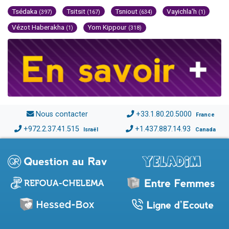
Tsédaka
Tsitsit
Tsniout
Vayichla'h
(397)
(167)
(634)
(1)
Vézot Haberakha
Yom Kippour
(1)
(318)
Nous contacter
+33.1.80.20.5000
France
+972.2.37.41.515
+1.437.887.14.93
Israël
Canada