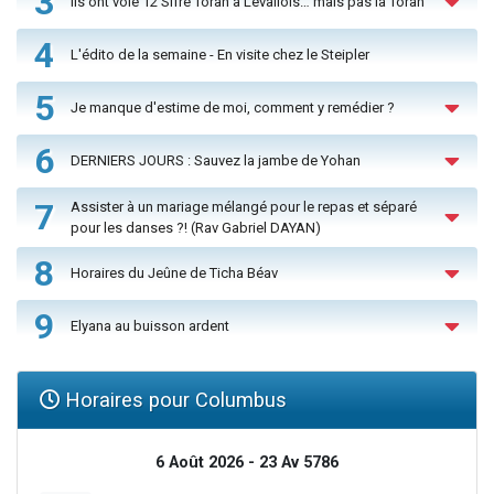
3
Ils ont volé 12 Sifré Torah à Levallois… mais pas la Torah
4
L'édito de la semaine - En visite chez le Steipler
5
Je manque d'estime de moi, comment y remédier ?
6
DERNIERS JOURS : Sauvez la jambe de Yohan
7
Assister à un mariage mélangé pour le repas et séparé
pour les danses ?! (Rav Gabriel DAYAN)
8
Horaires du Jeûne de Ticha Béav
9
Elyana au buisson ardent
Horaires pour Columbus
6 Août 2026 - 23 Av 5786