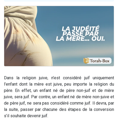
Nouvelle émission radio : Visions de grandeur n°104 : Le Chabbath et le Birkat Hamazone à travers le temps
61 personnes viennent de demander une bénédiction
Ariel vient de donner son Maasser
Il reste 49 places pour étudier en groupe sur Zoom
Eva vient de donner son Maasser
Dans la religion juive, n’est considéré juif uniquement
l’enfant dont la mère est juive, peu importe la religion du
père. En effet, un enfant né de père non-juif et de mère
juive, sera juif. Par contre, un enfant né de mère non-juive et
de père juif, ne sera pas considéré comme juif. Il devra, par
la suite, passer par chacune des étapes de la conversion
s’il souhaite devenir juif.