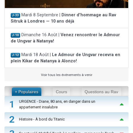
Mardi 8 Septembre |
Dinner d'hommage au Rav
J-33
Sitruk à Londres — 10 ans déjà
Dimanche 16 Août |
Venez rencontrer le Admour
J-10
de Ungvar à Natanya!
Mardi 18 Août |
Le Admour de Ungvar recevra en
J-12
plein Kikar de Natanya à Alonzo!
Voir tous les événements à venir
+ Populaires
Cours
Questions au Rav
1
URGENCE - Diane, 80 ans, en danger dans un
appartement insalubre
2
Histoire - À bord du Titanic