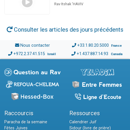
Rav Itshak 'HAVIV
Consulter les articles des jours précédents
Nous contacter
+33.1.80.20.5000
France
+972.2.37.41.515
+1.437.887.14.93
Israël
Canada
Raccourcis
Ressources
Paracha de la semaine
Calendrier Juif
Fêtes Juives
Sidour (livre de prière)