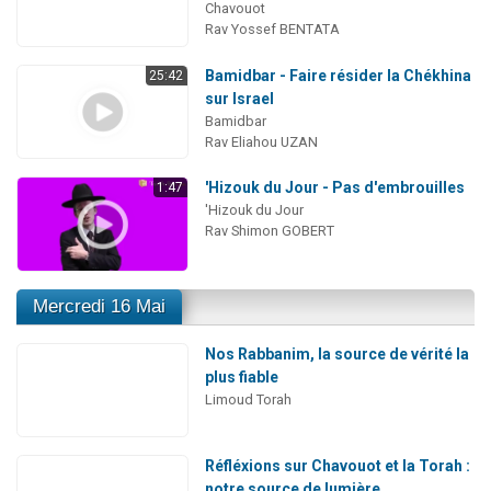
Chavouot
Rav Yossef BENTATA
Bamidbar - Faire résider la Chékhina
25:42
sur Israel
Bamidbar
Rav Eliahou UZAN
'Hizouk du Jour - Pas d'embrouilles
1:47
'Hizouk du Jour
Rav Shimon GOBERT
Mercredi 16 Mai
Nos Rabbanim, la source de vérité la
plus fiable
Limoud Torah
Réfléxions sur Chavouot et la Torah :
notre source de lumière