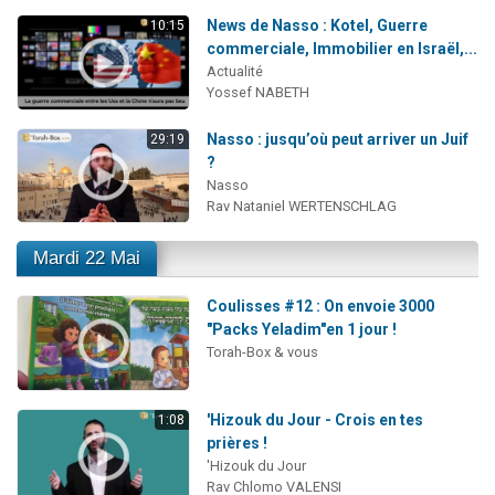
3 personnes viennent de nous rejoindre sur WhatsApp
News de Nasso : Kotel, Guerre
10:15
commerciale, Immobilier en Israël,...
11 personnes viennent de demander une bénédiction
Actualité
Il reste 49 places pour étudier en groupe sur Zoom
Yossef NABETH
3 personnes viennent de faire un don pour Diane, 80 ans, dans un appartement insalubre
Nasso : jusqu’où peut arriver un Juif
29:19
5 personnes viennent de faire un don pour Reloger Rivka, 6 enfants, victime de violences...
?
Nasso
Rav Nataniel WERTENSCHLAG
Mardi 22 Mai
Coulisses #12 : On envoie 3000
"Packs Yeladim"en 1 jour !
Torah-Box & vous
'Hizouk du Jour - Crois en tes
1:08
prières !
'Hizouk du Jour
Rav Chlomo VALENSI