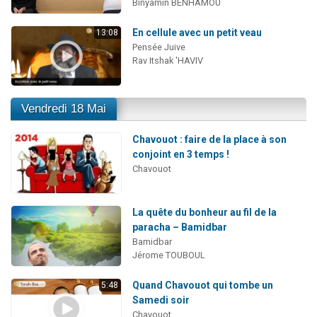
Binyamin BENHAMOU
En cellule avec un petit veau
13:08
Pensée Juive
Rav Itshak 'HAVIV
Vendredi 18 Mai
Chavouot : faire de la place à son
conjoint en 3 temps !
Chavouot
La quête du bonheur au fil de la
paracha – Bamidbar
Bamidbar
Jérome TOUBOUL
Quand Chavouot qui tombe un
5:48
Samedi soir
Chavouot