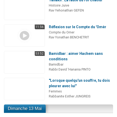
Tanakh : La faute du roi Chaoul
Histoire Juive
Rav Yehonathan GEFEN
Réflexion sur le Compte du 'Omèr
11:56
Compte du Omer
Rav Yonathan BENCHETRIT
Bamidbar : aimer Hachem sans
53:52
conditions
Bamidbar
Rabbi David 'Hanania PINTO
"Lorsque quelqu'un souffre, tu dois
pleurer avec lui"
Femmes
Rabbanite Esther JUNGREIS
Dimanche 13 Mai