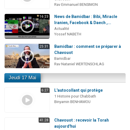
Rav Emmanuel BENSIMON
News de Bamidbar : Bibi, Miracle
16:23
Iranien, Facebook & Daech ,...
Actualité
Yossef NABETH
Bamidbar : comment se préparer à
25:31
Chavouot
Bamidbar
Rav Nataniel WERTENSCHLAG
Jeudi 17 Mai
L'autocollant qui protège
6:27
1 Histoire pour Chabbath
Binyamin BENHAMOU
Chavouot : recevoir la Torah
41:28
aujourd'hui