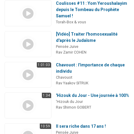
Coulisses #11 : Yom Yeroushalayim
depuis le Tombeau du Prophète
Samuel !
Torah-Box & vous
[Vidéo] Traiter l'homosexualité
d'après le Judaïsme
Pensée Juive
Rav Zamir COHEN
Chavouot : l'importance de chaque
1:01:03
individu
Chavouot
Rav Yaakov SITRUK
'Hizouk du Jour - Une journée à 100%
1:34
'Hizouk du Jour
Rav Shimon GOBERT
Il sera riche dans 17 ans !
10:59
Pensée Juive