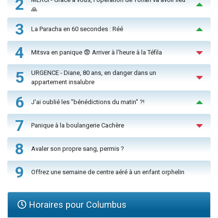
2
🙏
3
La Paracha en 60 secondes : Réé
4
Mitsva en panique 😨 Arriver à l'heure à la Téfila
5
URGENCE - Diane, 80 ans, en danger dans un
appartement insalubre
6
J'ai oublié les "bénédictions du matin" ?!
7
Panique à la boulangerie Cachère
8
Avaler son propre sang, permis ?
9
Offrez une semaine de centre aéré à un enfant orphelin
Horaires pour Columbus