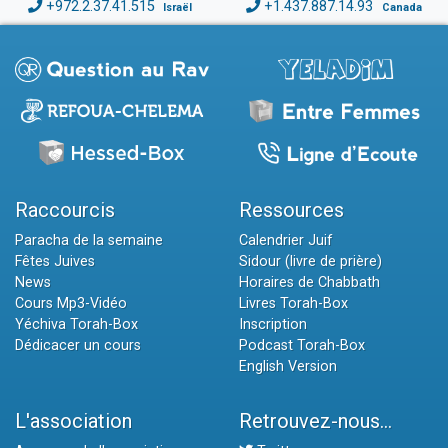
+972.2.37.41.515
+1.437.887.14.93
Israël
Canada
Raccourcis
Ressources
Paracha de la semaine
Calendrier Juif
Fêtes Juives
Sidour (livre de prière)
News
Horaires de Chabbath
Cours Mp3-Vidéo
Livres Torah-Box
Yéchiva Torah-Box
Inscription
Dédicacer un cours
Podcast Torah-Box
English Version
L'association
Retrouvez-nous...