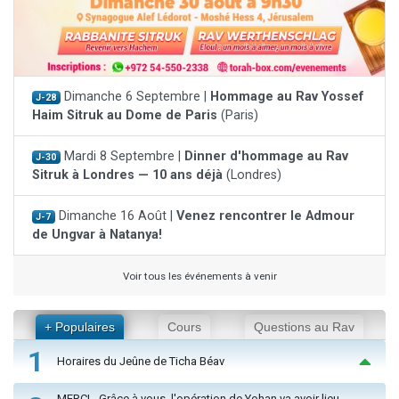
Dimanche 6 Septembre |
Hommage au Rav Yossef
J-28
Haim Sitruk au Dome de Paris
(Paris)
Mardi 8 Septembre |
Dinner d'hommage au Rav
J-30
Sitruk à Londres — 10 ans déjà
(Londres)
Dimanche 16 Août |
Venez rencontrer le Admour
J-7
de Ungvar à Natanya!
Voir tous les événements à venir
+ Populaires
Cours
Questions au Rav
1
Horaires du Jeûne de Ticha Béav
MERCI - Grâce à vous, l'opération de Yohan va avoir lieu