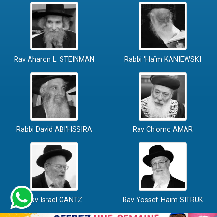
Rav Aharon L. STEINMAN
Rabbi 'Haïm KANIEWSKI
Rabbi David ABI'HSSIRA
Rav Chlomo AMAR
Rav Israël GANTZ
Rav Yossef-Haïm SITRUK