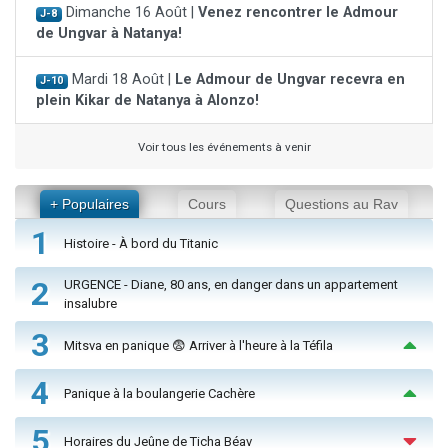
Dimanche 16 Août |
Venez rencontrer le Admour
J-8
de Ungvar à Natanya!
Mardi 18 Août |
Le Admour de Ungvar recevra en
J-10
plein Kikar de Natanya à Alonzo!
Voir tous les événements à venir
+ Populaires
Cours
Questions au Rav
1
Histoire - À bord du Titanic
2
URGENCE - Diane, 80 ans, en danger dans un appartement
insalubre
3
Mitsva en panique 😨 Arriver à l'heure à la Téfila
4
Panique à la boulangerie Cachère
5
Horaires du Jeûne de Ticha Béav