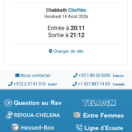
Chabbath
Choftim
Vendredi 14 Août 2026
Entrée à
20:11
Sortie à
21:12
Changer de ville
Nous contacter
+33.1.80.20.5000
France
+972.2.37.41.515
+1.437.887.14.93
Israël
Canada