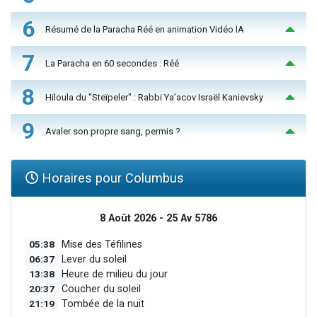
6
Résumé de la Paracha Réé en animation Vidéo IA
7
La Paracha en 60 secondes : Réé
8
Hiloula du "Steïpeler" : Rabbi Ya’acov Israël Kanievsky
9
Avaler son propre sang, permis ?
Horaires pour Columbus
8 Août 2026 - 25 Av 5786
05:38
Mise des Téfilines
06:37
Lever du soleil
13:38
Heure de milieu du jour
20:37
Coucher du soleil
21:19
Tombée de la nuit