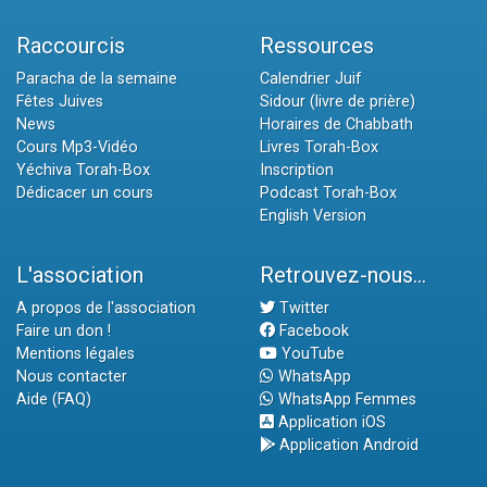
Raccourcis
Ressources
Paracha de la semaine
Calendrier Juif
Fêtes Juives
Sidour (livre de prière)
News
Horaires de Chabbath
Cours Mp3-Vidéo
Livres Torah-Box
Yéchiva Torah-Box
Inscription
Dédicacer un cours
Podcast Torah-Box
English Version
L'association
Retrouvez-nous...
A propos de l'association
Twitter
Faire un don !
Facebook
Mentions légales
YouTube
Nous contacter
WhatsApp
Aide (FAQ)
WhatsApp Femmes
Application iOS
Application Android