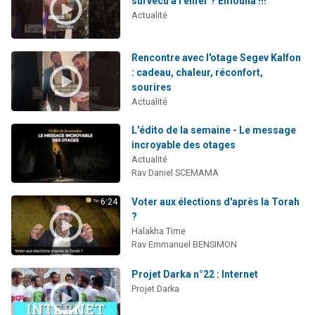
survécu à l’enfer ? Émouna !!!
13 personnes viennent de demander une bénédiction
Actualité
30 personnes viennent de faire un don pour Sauvez la jambe de Yohan
Il reste 49 places pour étudier en groupe sur Zoom
Rencontre avec l'otage Segev Kalfon
: cadeau, chaleur, réconfort,
12 nouvelles musiques dans Torah-Box Music
sourires
29 personnes viennent de demander une bénédiction
Actualité
L'édito de la semaine - Le message
incroyable des otages
Actualité
Rav Daniel SCEMAMA
Voter aux élections d'après la Torah
6:24
?
Halakha Time
Rav Emmanuel BENSIMON
Projet Darka n°22 : Internet
Projet Darka