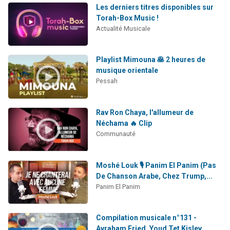
Les derniers titres disponibles sur
Torah-Box Music !
Actualité Musicale
Playlist Mimouna 🥞 2 heures de
musique orientale
Pessah
Rav Ron Chaya, l'allumeur de
Néchama 🔥 Clip
Communauté
Moshé Louk 🎙️ Panim El Panim (Pas
De Chanson Arabe, Chez Trump,...
Panim El Panim
Compilation musicale n°131 -
Avraham Fried, Youd Tet Kislev,