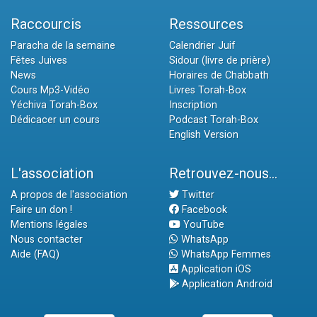
Raccourcis
Ressources
Paracha de la semaine
Calendrier Juif
Fêtes Juives
Sidour (livre de prière)
News
Horaires de Chabbath
Cours Mp3-Vidéo
Livres Torah-Box
Yéchiva Torah-Box
Inscription
Dédicacer un cours
Podcast Torah-Box
English Version
L'association
Retrouvez-nous...
A propos de l'association
Twitter
Faire un don !
Facebook
Mentions légales
YouTube
Nous contacter
WhatsApp
Aide (FAQ)
WhatsApp Femmes
Application iOS
Application Android