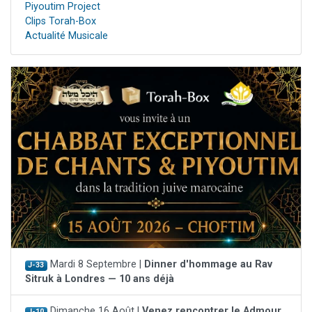
Piyoutim Project
Clips Torah-Box
Actualité Musicale
Mardi 8 Septembre |
Dinner d'hommage au Rav
J-33
Sitruk à Londres — 10 ans déjà
Dimanche 16 Août |
Venez rencontrer le Admour
J-10