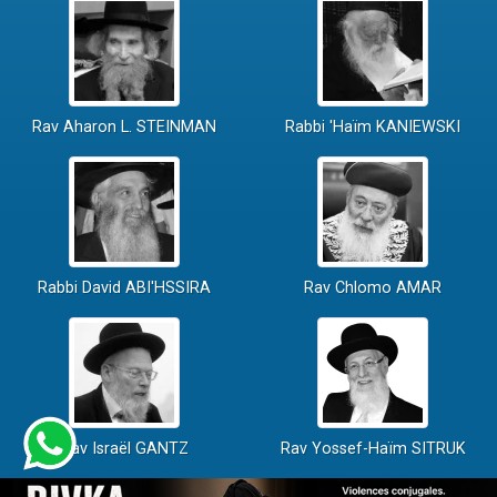
Rav Aharon L. STEINMAN
Rabbi 'Haïm KANIEWSKI
Rabbi David ABI'HSSIRA
Rav Chlomo AMAR
Rav Israël GANTZ
Rav Yossef-Haïm SITRUK