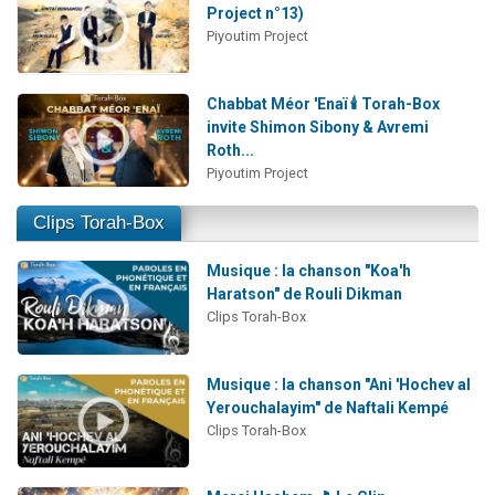
Project n°13)
Piyoutim Project
Chabbat Méor 'Enaï 🕯️ Torah-Box
invite Shimon Sibony & Avremi
Roth...
Piyoutim Project
Clips Torah-Box
Musique : la chanson "Koa'h
Haratson" de Rouli Dikman
Clips Torah-Box
Musique : la chanson "Ani 'Hochev al
Yerouchalayim" de Naftali Kempé
Clips Torah-Box