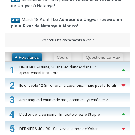
de Ungvar à Natanya!
Mardi 18 Août |
Le Admour de Ungvar recevra en
J-12
plein Kikar de Natanya à Alonzo!
Voir tous les événements à venir
+ Populaires
Cours
Questions au Rav
1
URGENCE - Diane, 80 ans, en danger dans un
appartement insalubre
2
Ils ont volé 12 Sifré Torah à Levallois… mais pas la Torah
3
Je manque d'estime de moi, comment y remédier ?
4
L'édito de la semaine - En visite chez le Steipler
5
DERNIERS JOURS : Sauvez la jambe de Yohan