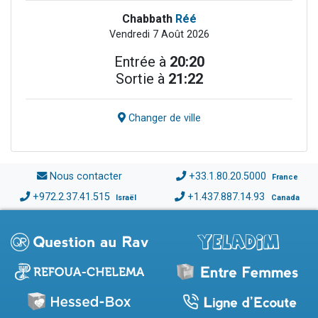
Chabbath
Réé
Vendredi 7 Août 2026
Entrée à
20:20
Sortie à
21:22
Changer de ville
Nous contacter
+33.1.80.20.5000
France
+972.2.37.41.515
+1.437.887.14.93
Israël
Canada