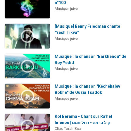
n°100
Musique juive
[Musique] Benny Friedman chante
"Yech Tikva"
Musique juive
Musique : la chanson "Barkhénou" de
Roy Yedid
Musique juive
Musique : la chanson "Kéchéhalev
Bokhé" de Ouzia Tsadok
Musique juive
Kol Berama - Chant sur Ra'hel
Iménou | קול ברמה - רחל אמנו
Clips Torah-Box