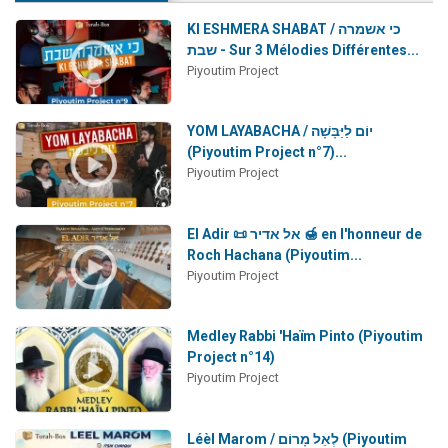
Ariel vient de donner son Maasser
KI ESHMERA SHABAT / כי אשמרה
Il reste 49 places pour étudier en groupe sur Zoom
שבת - Sur 3 Mélodies Différentes...
Piyoutim Project
Nathaniel vient de donner son Maasser
6 personnes viennent de faire un don pour 5 enfants déjà orphelins risquent de perdre leur maman
YOM LAYABACHA / יוֹם לַיַּבָּשָׁה
3 personnes viennent de nous rejoindre sur WhatsApp
(Piyoutim Project n°7)...
Piyoutim Project
El Adir 📜 אל אדיר 🍯 en l'honneur de
Roch Hachana (Piyoutim...
Piyoutim Project
Medley Rabbi 'Haïm Pinto (Piyoutim
Project n°14)
Piyoutim Project
Léèl Marom / לְאֵל מָרוֹם (Piyoutim