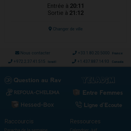
Entrée à
20:11
Sortie à
21:12
Changer de ville
Nous contacter
+33.1.80.20.5000
France
+972.2.37.41.515
+1.437.887.14.93
Israël
Canada
Raccourcis
Ressources
Paracha de la semaine
Calendrier Juif