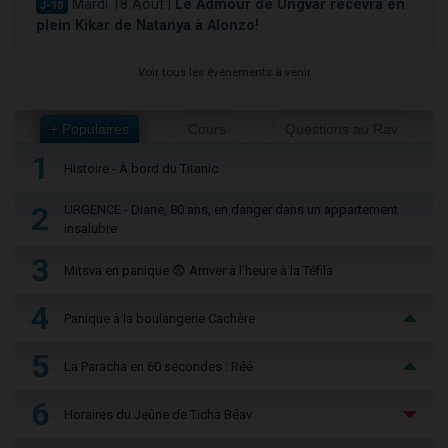
Mardi 18 Août |
Le Admour de Ungvar recevra en
J-10
plein Kikar de Natanya à Alonzo!
Voir tous les événements à venir
+ Populaires
Cours
Questions au Rav
1
Histoire - À bord du Titanic
2
URGENCE - Diane, 80 ans, en danger dans un appartement
insalubre
3
Mitsva en panique 😨 Arriver à l'heure à la Téfila
4
Panique à la boulangerie Cachère
5
La Paracha en 60 secondes : Réé
6
Horaires du Jeûne de Ticha Béav