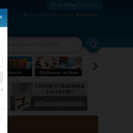
WhatsApp Torah-Box
Mon compte
Calendrier
Columbus
×
vertissements
Livres
Rabbanim
 ?
travers le temps