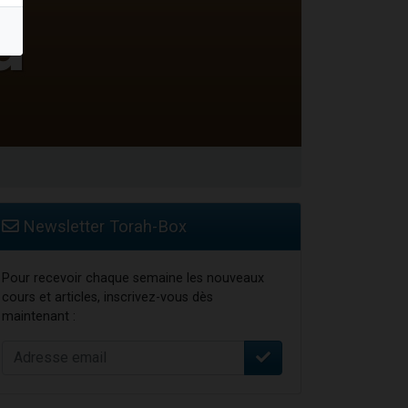
 leur maman
...
re
Newsletter Torah-Box
Pour recevoir chaque semaine les nouveaux
cours et articles, inscrivez-vous dès
maintenant :