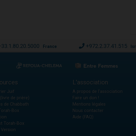
+33.1.80.20.5000
+972.2.37.41.515
France
Is
ources
L'association
ier Juif
A propos de l'association
(livre de prière)
Faire un don !
es de Chabbath
Mentions légales
 Torah-Box
Nous contacter
tion
Aide (FAQ)
t Torah-Box
 Version