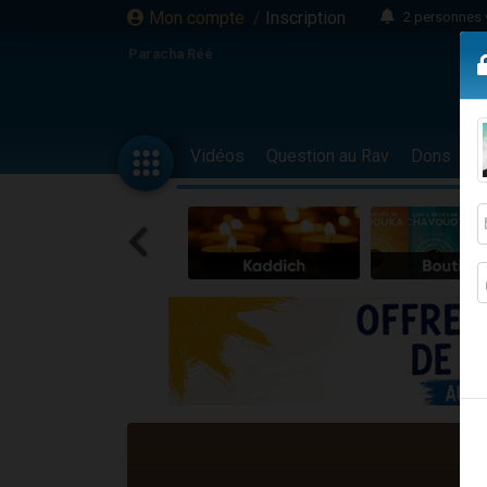
Mon compte
/
Inscription
2 personnes 
13 personnes
Paracha Réé
12 nouve
30 perso
Il reste 
Vidéos
Question au Rav
Dons
F
3 personnes 
2 personnes 
3 personnes 
2 nouvel
8 personn
Nouvelle émis
61 personnes
Il reste 
Ariel vient 
Nathaniel vi