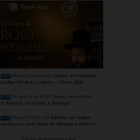
Mardi 8 Septembre |
Dinner d'hommage
J-33
au Rav Sitruk à Londres — 10 ans déjà
Dimanche 16 Août |
Venez rencontrer
J-10
le Admour de Ungvar à Natanya!
Mardi 18 Août |
Le Admour de Ungvar
J-12
recevra en plein Kikar de Natanya à Alonzo!
Voir tous les événements à venir