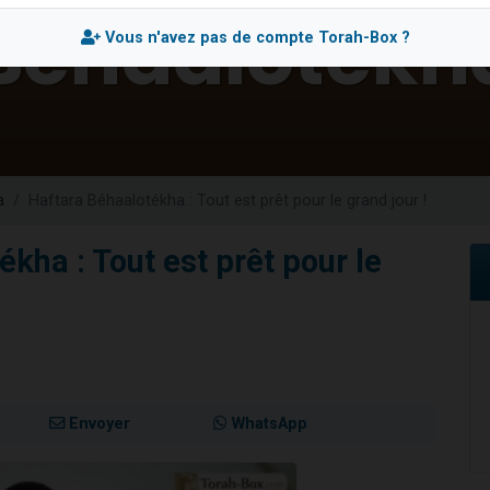
es viennent de faire un don pour 5 enfants déjà orphelins risquent de perdre
Vous n'avez pas de compte Torah-Box ?
es viennent de faire un don pour Reloger Rivka, 6 enfants, victime de violences
 viennent de demander une bénédiction
49 places pour étudier en groupe sur Zoom
es viennent de faire un don pour Diane, 80 ans, dans un appartement insalub
a
Haftara Béhaalotékha : Tout est prêt pour le grand jour !
kha : Tout est prêt pour le
Envoyer
WhatsApp