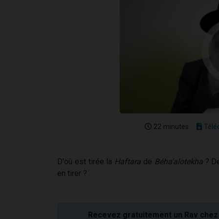
22 minutes
Télé
D'où est tirée la
Haftara
de
Béha'alotekha
? De
en tirer ?
Recevez gratuitement un Rav chez 