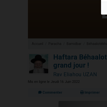
6 personn
2 personn
10 personnes
Il reste 
3 personn
Accueil
Paracha
Bamidbar
Béhaalotékh
Haftara Béhaaloté
grand jour !
Rav Eliahou UZAN
Mis en ligne le Jeudi 16 Juin 2022
Commenter
Imprimer