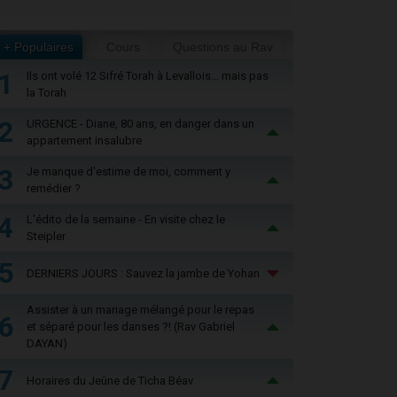
+ Populaires
Cours
Questions au Rav
1
Ils ont volé 12 Sifré Torah à Levallois… mais pas
la Torah
2
URGENCE - Diane, 80 ans, en danger dans un
appartement insalubre
3
Je manque d'estime de moi, comment y
remédier ?
4
L'édito de la semaine - En visite chez le
Steipler
5
DERNIERS JOURS : Sauvez la jambe de Yohan
Assister à un mariage mélangé pour le repas
6
et séparé pour les danses ?! (Rav Gabriel
DAYAN)
7
Horaires du Jeûne de Ticha Béav