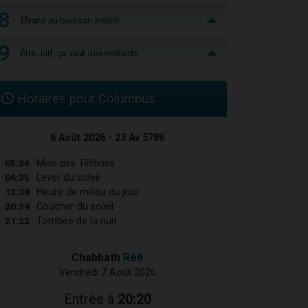
8
Elyana au buisson ardent
9
Être Juif, ça vaut des milliards
Horaires pour Columbus
6 Août 2026 - 23 Av 5786
05:36
Mise des Téfilines
06:35
Lever du soleil
13:38
Heure de milieu du jour
20:39
Coucher du soleil
21:22
Tombée de la nuit
Chabbath
Réé
Vendredi 7 Août 2026
Entrée à
20:20