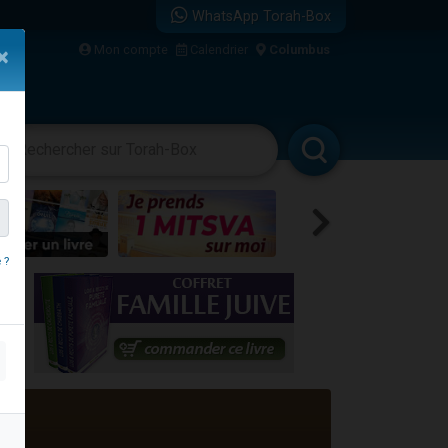
WhatsApp Torah-Box
Mon compte
Calendrier
Columbus
×
re
vertissements
Livres
Rabbanim
 ?
travers le temps