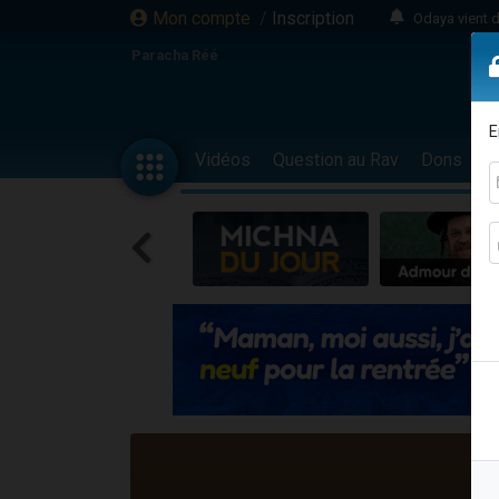
Mon compte
/
Inscription
Odaya vient 
3 personn
Paracha Réé
3 personn
2 personnes 
E
13 personnes
Vidéos
Question au Rav
Dons
F
12 nouve
30 perso
Il reste 
3 personnes 
2 personnes 
3 personnes 
2 nouvel
8 personn
Nouvelle émis
61 personnes