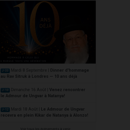
Mardi 8 Septembre |
Dinner d'hommage
J-33
au Rav Sitruk à Londres — 10 ans déjà
Dimanche 16 Août |
Venez rencontrer
J-10
le Admour de Ungvar à Natanya!
Mardi 18 Août |
Le Admour de Ungvar
J-12
recevra en plein Kikar de Natanya à Alonzo!
Voir tous les événements à venir