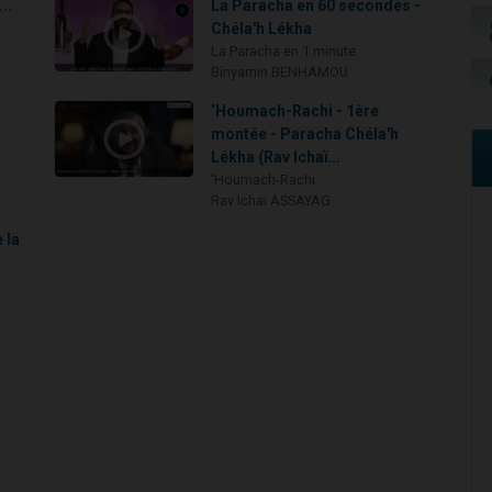
..
La Paracha en 60 secondes -
Chéla'h Lékha
La Paracha en 1 minute
Binyamin BENHAMOU
‘Houmach-Rachi - 1ère
montée - Paracha Chéla'h
Lékha (Rav Ichaï...
‘Houmach-Rachi
Rav Ichaï ASSAYAG
 la