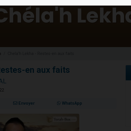
de donner son Maasser
49 places pour étudier en groupe sur Zoom
ent de donner son Maasser
es viennent de faire un don pour 5 enfants déjà orphelins risquent de perdre
viennent de nous rejoindre sur WhatsApp
a
Chela'h Lekha - Restes-en aux faits
Restes-en aux faits
AL
022
Envoyer
WhatsApp