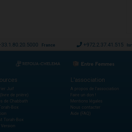
+33.1.80.20.5000
+972.2.37.41.515
France
Is
ources
L'association
ier Juif
A propos de l'association
(livre de prière)
Faire un don !
es de Chabbath
Mentions légales
 Torah-Box
Nous contacter
tion
Aide (FAQ)
t Torah-Box
 Version