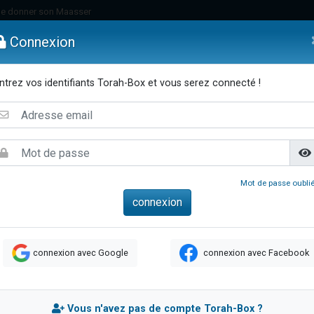
de donner son Maasser
es viennent de faire un don pour 5 jours de vacances aux Orphelins
Connexion
es viennent de faire un don pour Diane, 80 ans, dans un appartement insalub
viennent de nous rejoindre sur WhatsApp
ntrez vos identifiants Torah-Box et vous serez connecté !
 viennent de demander une bénédiction
emmes
Enfants
Etude sur Texte
Musique
Paracha
Di
lles musiques dans Torah-Box Music
nnes viennent de faire un don pour Sauvez la jambe de Yohan
49 places pour étudier en groupe sur Zoom
viennent de nous rejoindre sur WhatsApp
Mot de passe oublié
viennent de nous rejoindre sur WhatsApp
viennent de nous rejoindre sur WhatsApp
les musiques dans Torah-Box Music
connexion avec Google
connexion avec Facebook
es viennent de faire un don pour Tsédaka : pauvres d'Israel
sion radio : Visions de grandeur n°104 : Le Chabbath et le Birkat Hamazone à 
 viennent de demander une bénédiction
Vous n'avez pas de compte Torah-Box ?