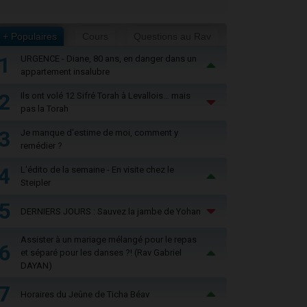
+ Populaires
Cours
Questions au Rav
1
URGENCE - Diane, 80 ans, en danger dans un
appartement insalubre
2
Ils ont volé 12 Sifré Torah à Levallois… mais
pas la Torah
3
Je manque d'estime de moi, comment y
remédier ?
4
L'édito de la semaine - En visite chez le
Steipler
5
DERNIERS JOURS : Sauvez la jambe de Yohan
Assister à un mariage mélangé pour le repas
6
et séparé pour les danses ?! (Rav Gabriel
DAYAN)
7
Horaires du Jeûne de Ticha Béav