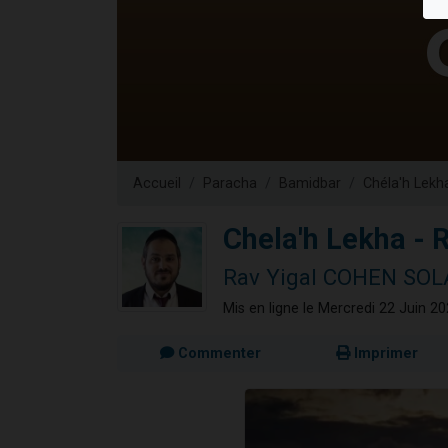
Ariel vient 
Il reste 
Nathaniel vi
6 personn
3 personnes 
Accueil
Paracha
Bamidbar
Chéla'h Lekh
Chela'h Lekha - 
Rav Yigal COHEN SOL
Mis en ligne le Mercredi 22 Juin 2
Commenter
Imprimer