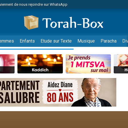
viennent de nous rejoindre sur WhatsApp
es viennent de faire un don pour Reloger Rivka, 6 enfants, victime de violences
es viennent de faire un don pour 1 Journée de Vacances Pour les Enfants
 viennent de demander une bénédiction
viennent de nous rejoindre sur WhatsApp
emmes
Enfants
Etude sur Texte
Musique
Paracha
Di
49 places pour étudier en groupe sur Zoom
nes viennent de faire un don pour Diane, 80 ans, dans un appartement insalu
 donner son Maasser
viennent de nous rejoindre sur WhatsApp
viennent de nous rejoindre sur WhatsApp
es viennent de faire un don pour 5 jours de vacances aux Orphelins
de donner son Maasser
 viennent de demander une bénédiction
viennent de nous rejoindre sur WhatsApp
nnes viennent de faire un don pour Sauvez la jambe de Yohan