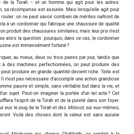
 de la Torah – et un homme qui agit pour les autres.
h, sa récompense est assurée. Mais lorsqu’elle agit pour
rouler : on ne peut savoir combien de mérites naîtront de
ela à un cordonnier qui fabrique une chaussure de qualité
on produit des chaussures similaires, mais leur prix n’est
 alors la question : pourquoi, dans ce cas, le cordonnier
e l’usine est immensément fortuné ?
iquer, au mieux, deux ou trois paires par jour, tandis que
et à des machines perfectionnées, on peut produire des
peut produire en grande quantité devient riche. Telle est
ic. Il n’est pas nécessaire d’accomplir une action grandiose
n homme pauvre et simple, sans véritable but dans la vie, et
d’un sujet. Peut-on imaginer la portée d’un tel acte ? Cet
flera l’esprit de la Torah et de la pureté dans son foyer.
 eux le joug de la Torah et des
Mitsvot
, sur eux-mêmes,
deront. Voilà des choses dont la valeur est sans aucune
uid Mécharim
qui, chaque Chabbath, se rendait à la