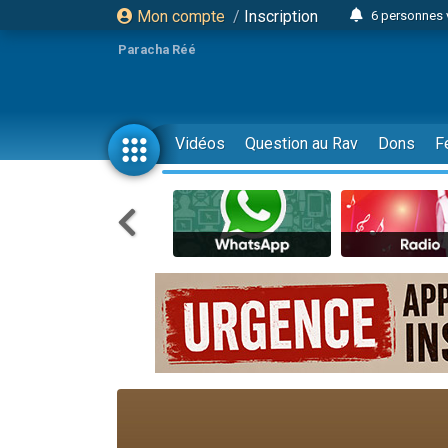
Mon compte
/
Inscription
6 personnes 
4 personn
Paracha Réé
2 personn
17 personnes
4 personnes 
Vidéos
Question au Rav
Dons
F
Il reste 
23 person
Eva vient de
4 personnes 
3 personnes 
3 personn
Odaya vient 
13 personnes
2 personnes 
30 perso