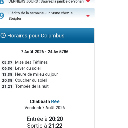
8
DERNIERS JOURS : Sauvez la jambe de Yohan
9
L'édito de la semaine - En visite chez le
Steipler
Horaires pour Columbus
7 Août 2026 - 24 Av 5786
05:37
Mise des Téfilines
06:36
Lever du soleil
13:38
Heure de milieu du jour
20:38
Coucher du soleil
21:21
Tombée de la nuit
Chabbath
Réé
Vendredi 7 Août 2026
Entrée à
20:20
Sortie à
21:22