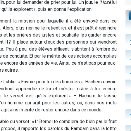
n, pour lui demander de prier pour lui. Un jour, le
‘Hozé
lui
qu’ils explorent », puis en donna l’explication.
nement la mission pour laquelle il a été envoyé dans ce
Alors, plus rien ne le retient ici, et il est prêt à rejoindre
 et les prières des justes et souhaite les garder encore
-Il ? Il place autour d’eux des personnes qui viendront
é. Peu à peu, des élèves affluent, s’abritent à l’ombre du
s de conduite. Et par le mérite de ces actions accomplies
de encore des années de vie. Ainsi, ce n’est pas pour eux-
s autres.
 Lublin : « Envoie pour toi des hommes ». Hachem envoie
dront apprendre de lui et mériter, grâce à lui, encore
e le verset « et qu’ils explorent » – Hachem le laisse
 d’un homme qui agit pour les autres, ou, dans nos mots
qui agit ainsi mérite de rester encore dans ce monde.
e du verset : « L’Éternel te comblera de bien par le fruit
propos, il rapporte les paroles du Rambam dans la lettre