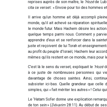
reprises auprès de son maître, le
‘Hozé
de Lubli
cita ce verset : « Envoie pour toi des hommes et 
Il arrive qu’un homme ait déjà accompli plei
monde, qu’il ait achevé sa réparation spirituelle. 
le monde futur. Mais Hachem désire les actions
quelque temps parmi nous. Comment y parvient
apprendre d’eux et se renforcer dans la saintet
juste et reçoivent de lui Torah et enseignement
au profit du peuple d’Israël, Hachem leur accor
mêmes qu’ils restent en ce monde, mais pour le
C’est là le sens du verset, expliquait le
‘Hozé
de
à ce juste de nombreuses personnes qui vien
davantage de choses saintes. Ainsi, continu
subsister ici-bas. Quelle grandeur que celle
simples, qui « fait mériter les autres » ! Celui 
Le ‘Hatam Sofer donne une explication remarquabl
de ton sein » (
Dévarim
28:11). Au début de ses 