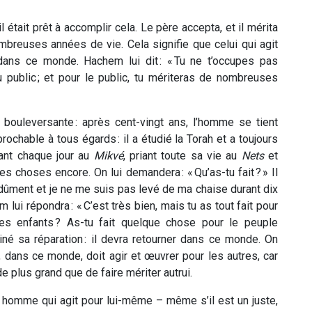
l était prêt à accomplir cela. Le père accepta, et il mérita
mbreuses années de vie. Cela signifie que celui qui agit
 dans ce monde. Hachem lui dit : « Tu ne t’occupes pas
public ; et pour le public, tu mériteras de nombreuses
ouleversante : après cent-vingt ans, l’homme se tient
ochable à tous égards : il a étudié la Torah et a toujours
eant chaque jour au
M
ikvé
, priant toute sa vie au
Nets
et
res choses encore. On lui demandera : « Qu’as-tu fait ? » Il
 assidûment et je ne me suis pas levé de ma chaise durant dix
ui répondra : « C’est très bien, mais tu as tout fait pour
es enfants ? As-tu fait quelque chose pour le peuple
rminé sa réparation : il devra retourner dans ce monde. On
, dans ce monde, doit agir et œuvrer pour les autres, car
 de plus grand que de faire mériter autrui.
un homme qui agit pour lui-même – même s’il est un juste,