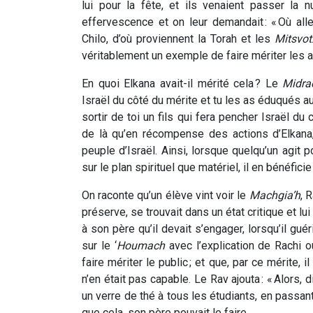
lui pour la fête, et ils venaient passer la n
effervescence et on leur demandait : « Où all
Chilo, d’où proviennent la Torah et les
Mitsvot
véritablement un exemple de faire mériter les a
En quoi Elkana avait-il mérité cela ? Le
Midra
Israël du côté du mérite et tu les as éduqués a
sortir de toi un fils qui fera pencher Israël d
de là qu’en récompense des actions d’Elkana, 
peuple d’Israël. Ainsi, lorsque quelqu’un agit p
sur le plan spirituel que matériel, il en bénéfici
On raconte qu’un élève vint voir le
Machgia’h
, 
préserve, se trouvait dans un état critique et lu
à son père qu’il devait s’engager, lorsqu’il gué
sur le ‘
Houmach
avec l’explication de Rachi 
faire mériter le public ; et que, par ce mérite, 
n’en était pas capable. Le Rav ajouta : « Alors, d
un verre de thé à tous les étudiants, en passant d
que cela, son père pouvait le faire.