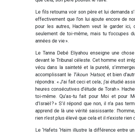
Le fils retourna voir son père et lui demanda s’i
effectivement que l’on lui ajoute encore de no
pour les autres, Hachem veut le garder ici,
seulement de toi-même, mais tu t’occupes du 
années de vie ».
Le Tanna Debé Eliyahou enseigne une chose b
devant le Tribunal céleste. Cet homme est irrépr
vécu dans la sainteté et la pureté, s’immerg
accomplissant le
Tikoun ‘Hatsot
, et bien d’aut
répondra : « J’ai fait ceci et cela ; j’ai étudié
heures consécutives d’étude de Torah ». Hachem l
toi-même. Qu’as-tu fait pour Moi et pour M
d’Israël ? » S’il répond que non, il n’a pas te
apprend de là une vérité saisissante : l’homme
rien n’est plus élevé que cela et il n’existe rien
Le ‘Hafets ‘Haïm illustre la différence entre 