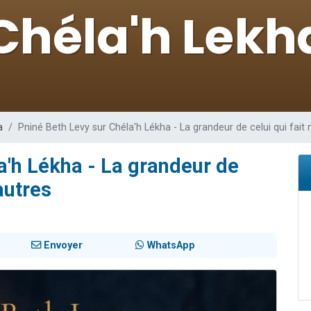
49 places pour étudier en groupe sur Zoom
lles musiques dans Torah-Box Music
viennent de nous rejoindre sur WhatsApp
viennent de nous rejoindre sur WhatsApp
viennent de nous rejoindre sur WhatsApp
a
Pniné Beth Levy sur Chéla'h Lékha - La grandeur de celui qui fait 
a'h Lékha - La grandeur de
 autres
Envoyer
WhatsApp