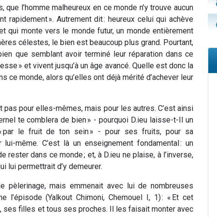
 fils, que l’homme malheureux en ce monde n’y trouve aucun
nt rapidement ». Autrement dit : heureux celui qui achève
et qui monte vers le monde futur, un monde entièrement
phères célestes, le bien est beaucoup plus grand. Pourtant,
en que semblant avoir terminé leur réparation dans ce
lesse » et vivent jusqu’à un âge avancé. Quelle est donc la
s ce monde, alors qu’elles ont déjà mérité d’achever leur
st pas pour elles-mêmes, mais pour les autres. C’est ainsi
ternel te comblera de bien » - pourquoi D.ieu laisse-t-Il un
ar le fruit de ton sein » - pour ses fruits, pour sa
r lui-même. C’est là un enseignement fondamental : un
e rester dans ce monde ; et, à D.ieu ne plaise, à l’inverse,
qui lui permettrait d’y demeurer.
de pèlerinage, mais emmenait avec lui de nombreuses
 l’épisode (Yalkout Chimoni, Chemouel I, 1) : « Et cet
ses filles et tous ses proches. Il les faisait monter avec