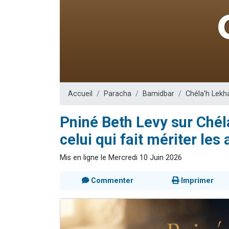
Il reste 
12 nouve
3 personnes 
2 personnes 
2 personnes 
Accueil
Paracha
Bamidbar
Chéla'h Lekh
Pniné Beth Levy sur Chél
celui qui fait mériter les
Mis en ligne le Mercredi 10 Juin 2026
Commenter
Imprimer