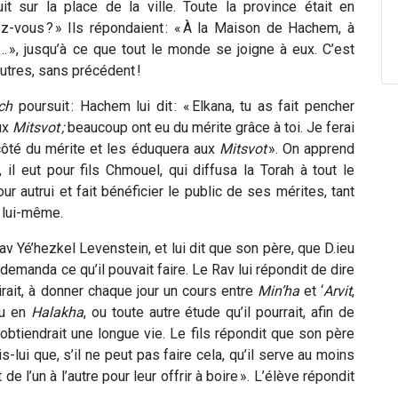
uit sur la place de la ville. Toute la province était en
ez-vous ? » Ils répondaient : « À la Maison de Hachem, à
… », jusqu’à ce que tout le monde se joigne à eux. C’est
utres, sans précédent !
ch
poursuit : Hachem lui dit : « Elkana, tu as fait pencher
ux
Mitsvot
;
beaucoup ont eu du mérite grâce à toi. Je ferai
u côté du mérite et les éduquera aux
Mitsvot
». On apprend
il eut pour fils Chmouel, qui diffusa la Torah à tout le
our autrui et fait bénéficier le public de ses mérites, tant
e lui-même.
Rav Yé’hezkel Levenstein, et lui dit que son père, que D.ieu
i demanda ce qu’il pouvait faire. Le Rav lui répondit de dire
rirait, à donner chaque jour un cours entre
Min’ha
et ‘
Arvit
,
ou en
Halakha
, ou toute autre étude qu’il pourrait, afin de
il obtiendrait une longue vie. Le fils répondit que son père
is-lui que, s’il ne peut pas faire cela, qu’il serve au moins
e l’un à l’autre pour leur offrir à boire ». L’élève répondit