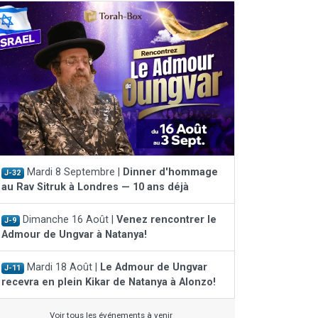
Mardi 8 Septembre |
Dinner d'hommage
J-32
au Rav Sitruk à Londres — 10 ans déjà
Dimanche 16 Août |
Venez rencontrer le
J-9
Admour de Ungvar à Natanya!
Mardi 18 Août |
Le Admour de Ungvar
J-11
recevra en plein Kikar de Natanya à Alonzo!
Voir tous les événements à venir