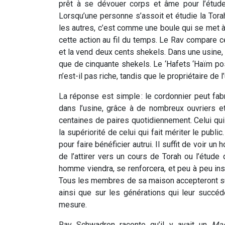
prêt à se dévouer corps et âme pour l’étude
Lorsqu’une personne s’assoit et étudie la Tora
les autres, c’est comme une boule qui se met à 
cette action au fil du temps. Le Rav compare c
et la vend deux cents shekels. Dans une usine, 
que de cinquante shekels. Le ‘Hafets ‘Haïm pose
n’est-il pas riche, tandis que le propriétaire d
La réponse est simple : le cordonnier peut fabr
dans l’usine, grâce à de nombreux ouvriers 
centaines de paires quotidiennement. Celui qui 
la supériorité de celui qui fait mériter le publ
pour faire bénéficier autrui. Il suffit de voir u
de l’attirer vers un cours de Torah ou l’étude 
homme viendra, se renforcera, et peu à peu insuf
Tous les membres de sa maison accepteront sur
ainsi que sur les générations qui leur succé
mesure.
Rav Schwadron raconte qu’il y avait un
Mag