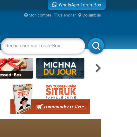
WhatsApp Torah-Box
...
Mon compte
Calendrier
Columbus
vertissements
Livres
Rabbanim
bre