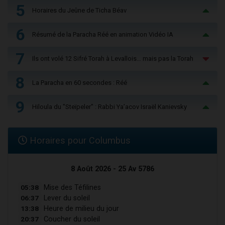
5
Horaires du Jeûne de Ticha Béav
6
Résumé de la Paracha Réé en animation Vidéo IA
7
Ils ont volé 12 Sifré Torah à Levallois… mais pas la Torah
8
La Paracha en 60 secondes : Réé
9
Hiloula du "Steïpeler" : Rabbi Ya’acov Israël Kanievsky
Horaires pour Columbus
8 Août 2026 - 25 Av 5786
05:38
Mise des Téfilines
06:37
Lever du soleil
13:38
Heure de milieu du jour
20:37
Coucher du soleil