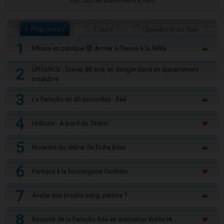
Voir tous les événements à venir
+ Populaires
Cours
Questions au Rav
1
Mitsva en panique 😨 Arriver à l'heure à la Téfila
2
URGENCE - Diane, 80 ans, en danger dans un appartement
insalubre
3
La Paracha en 60 secondes : Réé
4
Histoire - À bord du Titanic
5
Horaires du Jeûne de Ticha Béav
6
Panique à la boulangerie Cachère
7
Avaler son propre sang, permis ?
8
Résumé de la Paracha Réé en animation Vidéo IA