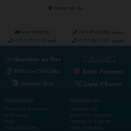
Changer de ville
Nous contacter
+33.1.80.20.5000
France
+972.2.37.41.515
+1.437.887.14.93
Israël
Canada
Raccourcis
Ressources
Paracha de la semaine
Calendrier Juif
Fêtes Juives
Sidour (livre de prière)
News
Horaires de Chabbath
Cours Mp3-Vidéo
Livres Torah-Box