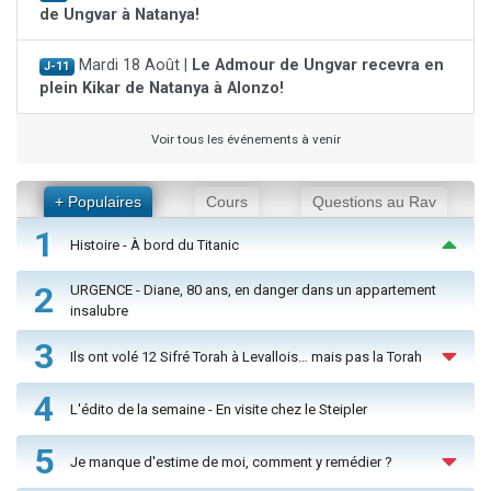
de Ungvar à Natanya!
Mardi 18 Août |
Le Admour de Ungvar recevra en
J-11
plein Kikar de Natanya à Alonzo!
Voir tous les événements à venir
+ Populaires
Cours
Questions au Rav
1
Histoire - À bord du Titanic
2
URGENCE - Diane, 80 ans, en danger dans un appartement
insalubre
3
Ils ont volé 12 Sifré Torah à Levallois… mais pas la Torah
4
L'édito de la semaine - En visite chez le Steipler
5
Je manque d'estime de moi, comment y remédier ?