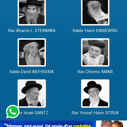
Rav Aharon L. STEINMAN
Rabbi 'Haïm KANIEWSKI
Rabbi David ABI'HSSIRA
Rav Chlomo AMAR
Rav Israël GANTZ
Rav Yossef-Haïm SITRUK