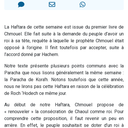
Nouvelle émission radio : Visions de grandeur n°104 : Le Chabbath et le Birkat Hamazone à travers le temps
61 personnes viennent de demander une bénédiction
Ariel vient de donner son Maasser
La Haftara de cette semaine est issue du premier livre de
Il reste 49 places pour étudier en groupe sur Zoom
Chmouel. Elle fait suite à la demande du peuple d’avoir un
Eva vient de donner son Maasser
roi à sa tête, requête à laquelle le prophète Chmouel était
opposé à l’origine. Il finit toutefois par accepter, suite à
l’accord donné par Hachem.
Notre texte présente plusieurs points communs avec la
Paracha que nous lisons généralement la même semaine :
la Paracha de Kora’h. Notons toutefois que cette année,
nous ne lirons pas cette Haftara en raison de la célébration
de Roch ‘Hodech ce même jour.
Au début de notre Haftara, Chmouel propose de
« renouveler » la consécration de Chaoul comme roi. Pour
comprendre cette proposition, il faut revenir un peu en
arrière. En effet, le peuple souhaitait se doter d’un roi à