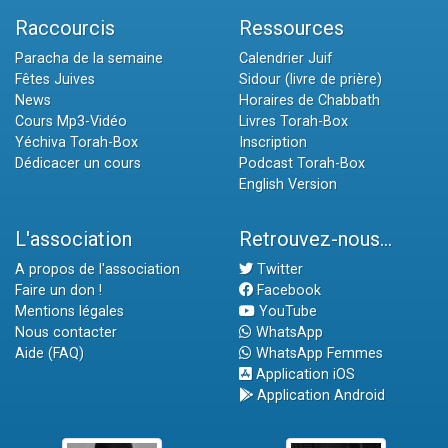
Raccourcis
Ressources
Paracha de la semaine
Calendrier Juif
Fêtes Juives
Sidour (livre de prière)
News
Horaires de Chabbath
Cours Mp3-Vidéo
Livres Torah-Box
Yéchiva Torah-Box
Inscription
Dédicacer un cours
Podcast Torah-Box
English Version
L'association
Retrouvez-nous...
A propos de l'association
Twitter
Faire un don !
Facebook
Mentions légales
YouTube
Nous contacter
WhatsApp
Aide (FAQ)
WhatsApp Femmes
Application iOS
Application Android