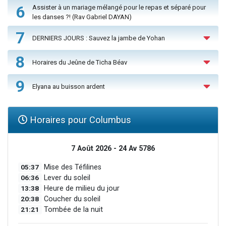
6
Assister à un mariage mélangé pour le repas et séparé pour
les danses ?! (Rav Gabriel DAYAN)
7
DERNIERS JOURS : Sauvez la jambe de Yohan
8
Horaires du Jeûne de Ticha Béav
9
Elyana au buisson ardent
Horaires pour Columbus
7 Août 2026 - 24 Av 5786
05:37
Mise des Téfilines
06:36
Lever du soleil
13:38
Heure de milieu du jour
20:38
Coucher du soleil
21:21
Tombée de la nuit