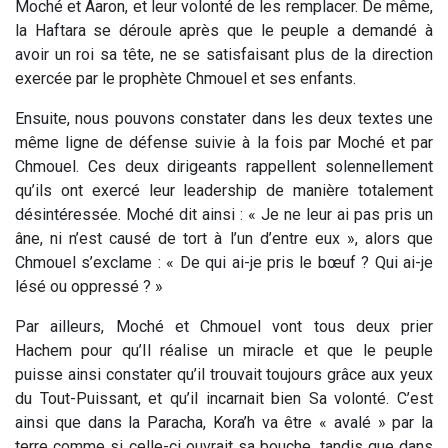
Moché et Aaron, et leur volonté de les remplacer. De même,
la Haftara se déroule après que le peuple a demandé à
avoir un roi sa tête, ne se satisfaisant plus de la direction
exercée par le prophète Chmouel et ses enfants.
Ensuite, nous pouvons constater dans les deux textes une
même ligne de défense suivie à la fois par Moché et par
Chmouel. Ces deux dirigeants rappellent solennellement
qu’ils ont exercé leur leadership de manière totalement
désintéressée. Moché dit ainsi : « Je ne leur ai pas pris un
âne, ni n’est causé de tort à l’un d’entre eux », alors que
Chmouel s’exclame : « De qui ai-je pris le bœuf ? Qui ai-je
lésé ou oppressé ? »
Par ailleurs, Moché et Chmouel vont tous deux prier
Hachem pour qu’Il réalise un miracle et que le peuple
puisse ainsi constater qu’il trouvait toujours grâce aux yeux
du Tout-Puissant, et qu’il incarnait bien Sa volonté. C’est
ainsi que dans la Paracha, Kora’h va être « avalé » par la
terre comme si celle-ci ouvrait sa bouche, tandis que dans