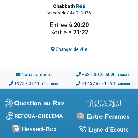
Chabbath
Réé
Vendredi 7 Août 2026
Entrée à
20:20
Sortie à
21:22
Changer de ville
Nous contacter
+33.1.80.20.5000
France
+972.2.37.41.515
+1.437.887.14.93
Israël
Canada