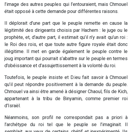
l’image des autres peuples qui l’entouraient, mais Chmouel
était opposé à cette demande pour différentes raisons.
Il déplorait d’une part que le peuple remette en cause la
légitimité des dirigeants choisis par Hachem : le juge ou le
prophète, et, d’autre part, il estimait qu’il n’y avait qu’un roi :
le Roi des rois, et que toute autre figure royale était donc
illégitime. Il met en garde également le peuple contre le
joug important qui pourrait s’abattre sur le peuple en termes
d’obéissance et d’assujettissement à la volonté du roi.
Toutefois, le peuple insiste et D.ieu fait savoir à Chmouel
qu’il peut répondre positivement à la demande du peuple.
Chmouel va ainsi être amené à désigner Chaoul, fils de Kich,
appartenant à la tribu de Binyamin, comme premier roi
d’Israël.
Néanmoins, son profil ne correspondait pas a priori à
l’archétype du roi tel que le peuple se l’imaginait. Il
semblait, aux yeux de certains, chétif et inexpérimenté. Ils