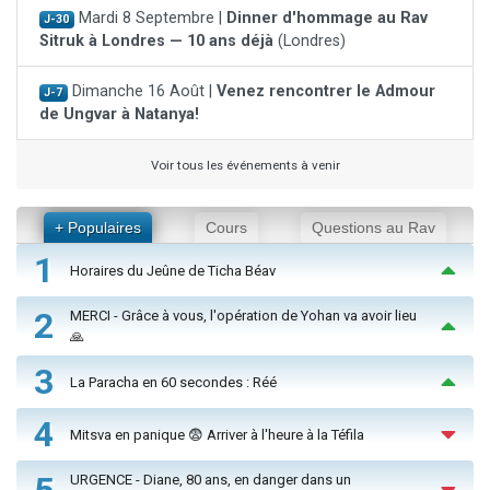
Mardi 8 Septembre |
Dinner d'hommage au Rav
J-30
Sitruk à Londres — 10 ans déjà
(Londres)
Dimanche 16 Août |
Venez rencontrer le Admour
J-7
de Ungvar à Natanya!
Voir tous les événements à venir
+ Populaires
Cours
Questions au Rav
1
Horaires du Jeûne de Ticha Béav
2
MERCI - Grâce à vous, l'opération de Yohan va avoir lieu
🙏
3
La Paracha en 60 secondes : Réé
4
Mitsva en panique 😨 Arriver à l'heure à la Téfila
URGENCE - Diane, 80 ans, en danger dans un