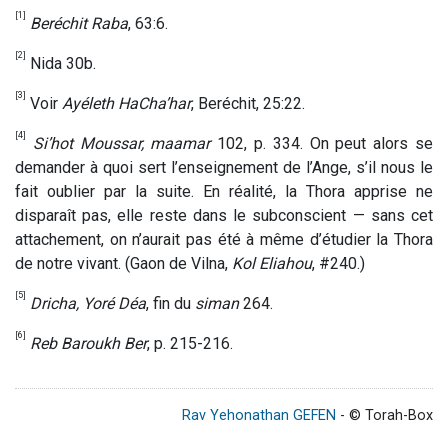
[1]
Beréchit Raba
, 63:6.
[2]
Nida 30b.
[3]
Voir
Ayéleth HaCha’har
, Beréchit, 25:22.
[4]
Si’hot Moussar, maamar
102, p. 334. On peut alors se
demander à quoi sert l’enseignement de l’Ange, s’il nous le
fait oublier par la suite. En réalité, la Thora apprise ne
disparaît pas, elle reste dans le subconscient — sans cet
attachement, on n’aurait pas été à même d’étudier la Thora
de notre vivant. (Gaon de Vilna,
Kol Eliahou
, #240.)
[5]
Dricha, Yoré Déa
, fin du
siman
264.
[6]
Reb Baroukh Ber
, p. 215-216.
Rav Yehonathan GEFEN
- © Torah-Box