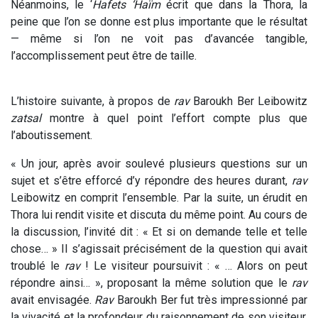
Néanmoins, le ‘
Hafets ‘Haïm
écrit que dans la Thora, la
peine que l’on se donne est plus importante que le résultat
— même si l’on ne voit pas d’avancée tangible,
l’accomplissement peut être de taille.
L’histoire suivante, à propos de
rav
Baroukh Ber Leibowitz
zatsal
montre à quel point l’effort compte plus que
l’aboutissement.
« Un jour, après avoir soulevé plusieurs questions sur un
sujet et s’être efforcé d’y répondre des heures durant,
rav
Leibowitz en comprit l’ensemble. Par la suite, un érudit en
Thora lui rendit visite et discuta du même point. Au cours de
la discussion, l’invité dit : « Et si on demande telle et telle
chose… » Il s’agissait précisément de la question qui avait
troublé le
rav
! Le visiteur poursuivit : « … Alors on peut
répondre ainsi… », proposant la même solution que le
rav
avait envisagée.
Rav
Baroukh Ber fut très impressionné par
la vivacité et la profondeur du raisonnement de son visiteur,