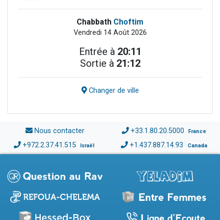
Chabbath
Choftim
Vendredi 14 Août 2026
Entrée à
20:11
Sortie à
21:12
Changer de ville
Nous contacter
+33.1.80.20.5000
France
+972.2.37.41.515
+1.437.887.14.93
Israël
Canada