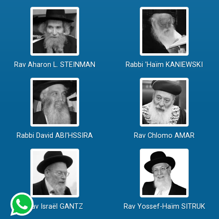
Rav Aharon L. STEINMAN
Rabbi 'Haïm KANIEWSKI
Rabbi David ABI'HSSIRA
Rav Chlomo AMAR
Rav Israël GANTZ
Rav Yossef-Haïm SITRUK