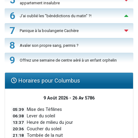
5
appartement insalubre
6
J'ai oublié les "bénédictions du matin" ?!
7
Panique à la boulangerie Cachère
8
Avaler son propre sang, permis ?
9
Offrez une semaine de centre aéré à un enfant orphelin
Horaires pour Columbus
9 Août 2026 - 26 Av 5786
05:39
Mise des Téfilines
06:38
Lever du soleil
13:37
Heure de milieu du jour
20:36
Coucher du soleil
21:18
Tombée de la nuit