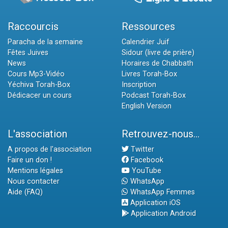
Raccourcis
Ressources
Paracha de la semaine
Calendrier Juif
Fêtes Juives
Sidour (livre de prière)
News
Horaires de Chabbath
Cours Mp3-Vidéo
Livres Torah-Box
Yéchiva Torah-Box
Inscription
Dédicacer un cours
Podcast Torah-Box
English Version
L'association
Retrouvez-nous...
A propos de l'association
Twitter
Faire un don !
Facebook
Mentions légales
YouTube
Nous contacter
WhatsApp
Aide (FAQ)
WhatsApp Femmes
Application iOS
Application Android