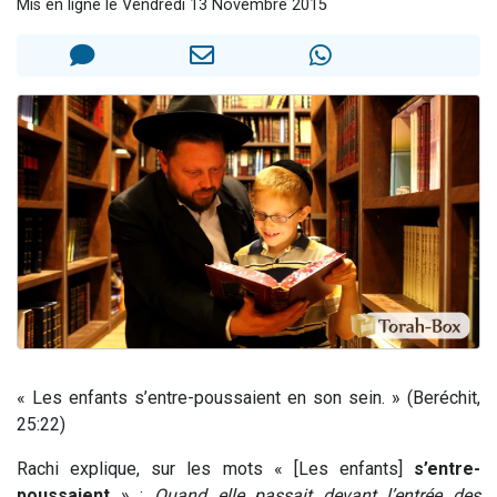
Mis en ligne le Vendredi 13 Novembre 2015
17 personnes viennent de demander une bénédiction
4 personnes viennent de nous rejoindre sur WhatsApp
Il reste 49 places pour étudier en groupe sur Zoom
Eva vient de donner son Maasser
Eli vient de donner son Maasser
« Les enfants s’entre-poussaient en son sein. » (Beréchit,
25:22)
Rachi explique, sur les mots « [Les enfants]
s’entre-
poussaient
» :
Quand elle passait devant l’entrée des