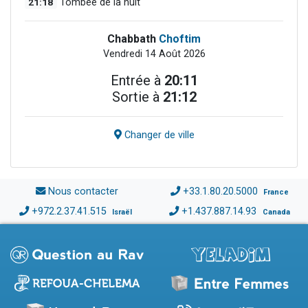
21:18
Tombée de la nuit
Chabbath
Choftim
Vendredi 14 Août 2026
Entrée à
20:11
Sortie à
21:12
Changer de ville
Nous contacter
+33.1.80.20.5000
France
+972.2.37.41.515
+1.437.887.14.93
Israël
Canada