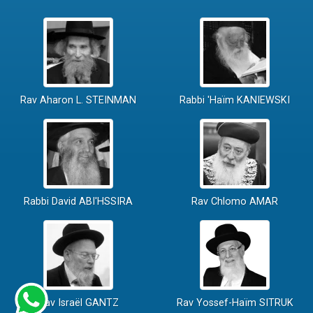
Rav Aharon L. STEINMAN
Rabbi 'Haïm KANIEWSKI
Rabbi David ABI'HSSIRA
Rav Chlomo AMAR
Rav Israël GANTZ
Rav Yossef-Haïm SITRUK