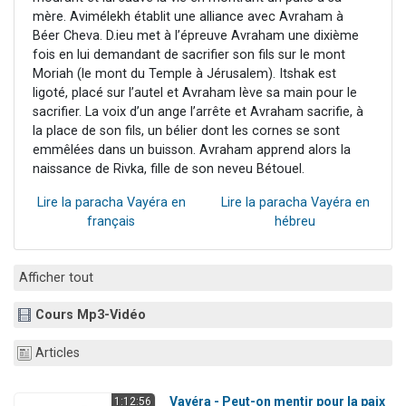
mère. Avimélekh établit une alliance avec Avraham à
Béer Cheva. D.ieu met à l’épreuve Avraham une dixième
fois en lui demandant de sacrifier son fils sur le mont
Moriah (le mont du Temple à Jérusalem). Itshak est
ligoté, placé sur l’autel et Avraham lève sa main pour le
sacrifier. La voix d’un ange l’arrête et Avraham sacrifie, à
la place de son fils, un bélier dont les cornes se sont
emmêlées dans un buisson. Avraham apprend alors la
naissance de Rivka, fille de son neveu Bétouel.
Lire la paracha Vayéra en
Lire la paracha Vayéra en
français
hébreu
Afficher tout
Cours Mp3-Vidéo
Articles
Vayéra - Peut-on mentir pour la paix
1:12:56