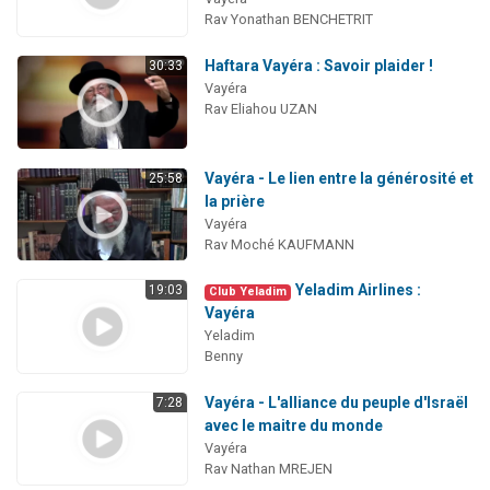
Rav Yonathan BENCHETRIT
Haftara Vayéra : Savoir plaider !
30:33
Vayéra
Rav Eliahou UZAN
Vayéra - Le lien entre la générosité et
25:58
la prière
Vayéra
Rav Moché KAUFMANN
Yeladim Airlines :
19:03
Club Yeladim
Vayéra
Yeladim
Benny
Vayéra - L'alliance du peuple d'Israël
7:28
avec le maitre du monde
Vayéra
Rav Nathan MREJEN