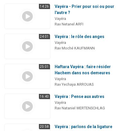
Vayéra - Prier pour soi ou pour
14:26
l'autre ?
Vayéra
Rav Netanel ARFI
Vayéra : le rôle des anges
24:01
Vayéra
Rav Moché KAUFMANN
Haftara Vayéra : faire résider
25:01
Hachem dans nos demeures
Vayéra
Rav Yechaya ARROUAS
Vayéra : Pense aux autres
16:40
Vayéra
Rav Nataniel WERTENSCHLAG
Vayéra : parlons de la ligature
20:58