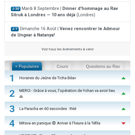
Mardi 8 Septembre |
Dinner d'hommage au Rav
J-30
Sitruk à Londres — 10 ans déjà
(Londres)
Dimanche 16 Août |
Venez rencontrer le Admour
J-7
de Ungvar à Natanya!
Voir tous les événements à venir
+ Populaires
Cours
Questions au Rav
1
Horaires du Jeûne de Ticha Béav
2
MERCI - Grâce à vous, l'opération de Yohan va avoir lieu
🙏
3
La Paracha en 60 secondes : Réé
4
Mitsva en panique 😨 Arriver à l'heure à la Téfila