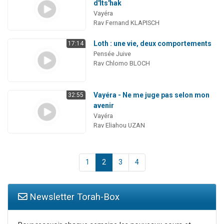
d'Its'hak
Vayéra
Rav Fernand KLAPISCH
Loth : une vie, deux comportements
17:14
Pensée Juive
Rav Chlomo BLOCH
Vayéra - Ne me juge pas selon mon
32:55
avenir
Vayéra
Rav Eliahou UZAN
1
2
3
4
Newsletter Torah-Box