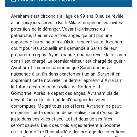
17 personnes viennent de demander une bénédiction
4 personnes viennent de nous rejoindre sur WhatsApp
Avraham s’est circoncis à l’âge de 99 ans. D.ieu se révèle
à lui trois jours après la Brith Mila et empêche les invités
Il reste 49 places pour étudier en groupe sur Zoom
potentiels de le déranger. Voyant la tristesse du
Eva vient de donner son Maasser
patriarche, D.ieu envoie trois anges qui ont pris une
apparence humaine afin qu’ils lui rendent visite. Avraham
Eli vient de donner son Maasser
court pour les accueillir et il demande à Sarah de leur
préparer un repas. Ayant mangé, chacun révèle la mission
dont il est chargé. Le premier visiteur est chargé de guérir
Avraham. Le second annonce que Sarah donnera
naissance à un fils dans exactement un an. Sarah rit en
apprenant cette nouvelle. Le dernier apprend à Avraham
la future destruction des villes de Sodome et
Gomorrhe. Après le départ des anges, Avraham plaide
devant D.ieu et lui demande d’épargner les villes
corrompues. Malgré tous ses efforts, Avraham ne peut
empêcher cette décision de se réaliser car il n’y pas de
juste dans ces villes et seul Lot et deux de ses filles
seront sauvés. Deux des trois anges arrivent à Sodome
où Lot leur offre l’hospitalité et les protège des intentions