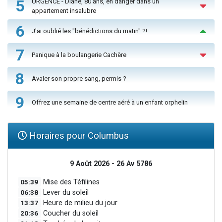
5
URGENCE - Diane, 80 ans, en danger dans un
appartement insalubre
6
J'ai oublié les "bénédictions du matin" ?!
7
Panique à la boulangerie Cachère
8
Avaler son propre sang, permis ?
9
Offrez une semaine de centre aéré à un enfant orphelin
Horaires pour Columbus
9 Août 2026 - 26 Av 5786
05:39
Mise des Téfilines
06:38
Lever du soleil
13:37
Heure de milieu du jour
20:36
Coucher du soleil