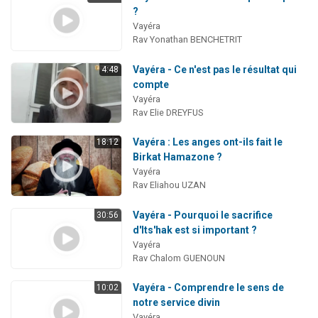
?
Vayéra
Rav Yonathan BENCHETRIT
Vayéra - Ce n'est pas le résultat qui
4:48
compte
Vayéra
Rav Elie DREYFUS
Vayéra : Les anges ont-ils fait le
18:12
Birkat Hamazone ?
Vayéra
Rav Eliahou UZAN
Vayéra - Pourquoi le sacrifice
30:56
d'Its'hak est si important ?
Vayéra
Rav Chalom GUENOUN
Vayéra - Comprendre le sens de
10:02
notre service divin
Vayéra