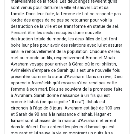
malveillantes de la foule. Les deux anges révèlent qu’ils
sont venus pour détruire la ville et sauver Lot et sa
famille. Dans leur fuite, la femme de Lot ne respecte pas
l’ordre des anges de ne pas se retourner pour voir la
destruction de la ville et se transforme en statue de sel.
Pensant être les seuls rescapés d’une nouvelle
destruction totale du monde, les deux filles de Lot font
boire leur père pour avoir des relations avec lui et assurer
ainsi le renouvellement de la population. Chacune d’elles
met au monde un fils, respectivement Amon et Moab.
Avraham voyage pour arriver à Gérar, où le roi philistin,
Avimélekh s’empare de Sarah qui s’est une nouvelle fois
présentée comme la sœur d’Avraham. Dans un rêve, D.ieu
apprend à Avimélekh qu’il mourra s’il ne rend pas cette
femme à son mari. D.ieu se souvient de la promesse faite
à Avraham. Sarah donne naissance à un fils qui est
nommé Itshak (ce qui signifie " Il rira"). Itshak est
circoncis à l’âge de 8 jours. Avraham est âgé de 100 ans
et Sarah de 90 ans à la naissance d’Itshak. Hagar et
Ismaël sont chassés de la maison d’Avraham et errent
dans le désert. D.ieu entend les pleurs d’Ismaël qui est
mourant et lui sauve la vie en montrant un puits à sa