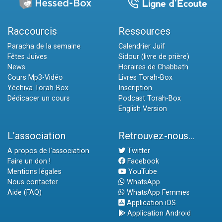
Raccourcis
Ressources
Paracha de la semaine
Calendrier Juif
Fêtes Juives
Sidour (livre de prière)
News
Horaires de Chabbath
Cours Mp3-Vidéo
Livres Torah-Box
Yéchiva Torah-Box
Inscription
Dédicacer un cours
Podcast Torah-Box
English Version
L'association
Retrouvez-nous...
A propos de l'association
Twitter
Faire un don !
Facebook
Mentions légales
YouTube
Nous contacter
WhatsApp
Aide (FAQ)
WhatsApp Femmes
Application iOS
Application Android