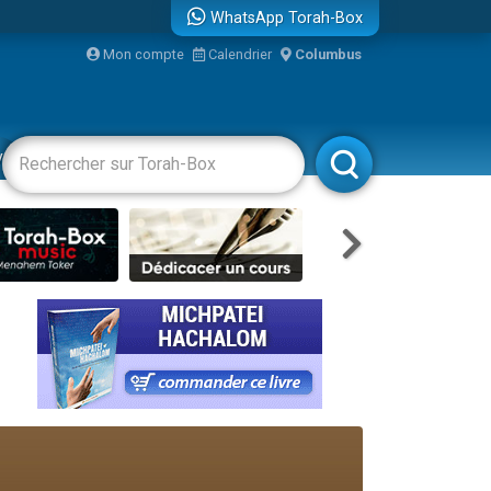
WhatsApp Torah-Box
bre
Mon compte
Calendrier
Columbus
...
vertissements
Livres
Rabbanim