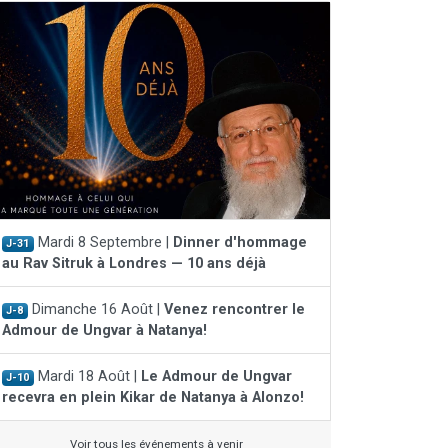
Mardi 8 Septembre |
Dinner d'hommage
J-31
au Rav Sitruk à Londres — 10 ans déjà
Dimanche 16 Août |
Venez rencontrer le
J-8
Admour de Ungvar à Natanya!
Mardi 18 Août |
Le Admour de Ungvar
J-10
recevra en plein Kikar de Natanya à Alonzo!
Voir tous les événements à venir