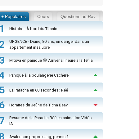
+ Populaires
Cours
Questions au Rav
1
Histoire - À bord du Titanic
2
URGENCE - Diane, 80 ans, en danger dans un
appartement insalubre
3
Mitsva en panique 😨 Arriver à l'heure à la Téfila
4
Panique à la boulangerie Cachère
5
La Paracha en 60 secondes : Réé
6
Horaires du Jeûne de Ticha Béav
7
Résumé de la Paracha Réé en animation Vidéo
IA
8
Avaler son propre sang, permis ?