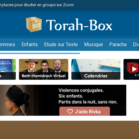
49 places pour étudier en groupe sur Zoom
nes viennent de faire un don pour Diane, 80 ans, dans un appartement insalu
viennent de nous rejoindre sur WhatsApp
viennent de nous rejoindre sur WhatsApp
es viennent de faire un don pour Reloger Rivka, 6 enfants, victime de violences
emmes
Enfants
Etude sur Texte
Musique
Paracha
Di
es viennent de faire un don pour 1 Journée de Vacances Pour les Enfants
 viennent de demander une bénédiction
viennent de nous rejoindre sur WhatsApp
49 places pour étudier en groupe sur Zoom
 donner son Maasser
viennent de nous rejoindre sur WhatsApp
viennent de nous rejoindre sur WhatsApp
de donner son Maasser
es viennent de faire un don pour 5 jours de vacances aux Orphelins
viennent de nous rejoindre sur WhatsApp