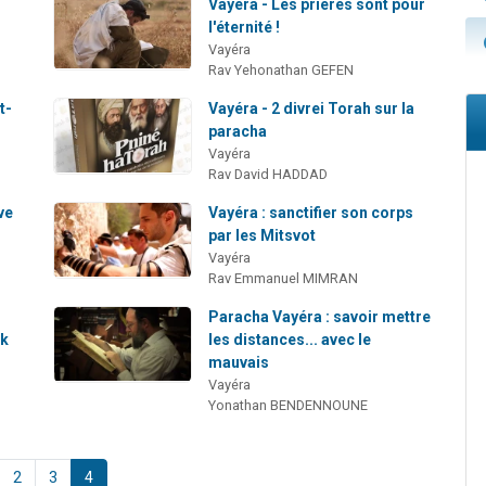
Vayéra - Les prières sont pour
l'éternité !
Vayéra
Rav Yehonathan GEFEN
t-
Vayéra - 2 divrei Torah sur la
paracha
Vayéra
Rav David HADDAD
ve
Vayéra : sanctifier son corps
par les Mitsvot
Vayéra
Rav Emmanuel MIMRAN
Paracha Vayéra : savoir mettre
ak
les distances... avec le
mauvais
Vayéra
Yonathan BENDENNOUNE
2
3
4