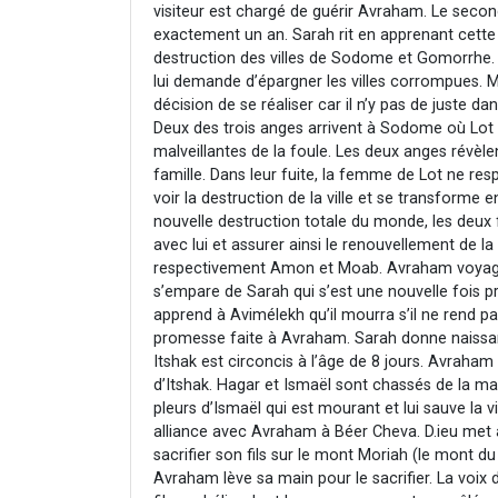
visiteur est chargé de guérir Avraham. Le seco
exactement un an. Sarah rit en apprenant cette
destruction des villes de Sodome et Gomorrhe. 
lui demande d’épargner les villes corrompues. 
décision de se réaliser car il n’y pas de juste dan
Deux des trois anges arrivent à Sodome où Lot le
malveillantes de la foule. Les deux anges révèlent
famille. Dans leur fuite, la femme de Lot ne re
voir la destruction de la ville et se transforme 
nouvelle destruction totale du monde, les deux fi
avec lui et assurer ainsi le renouvellement de l
respectivement Amon et Moab. Avraham voyage po
s’empare de Sarah qui s’est une nouvelle fois 
apprend à Avimélekh qu’il mourra s’il ne rend p
promesse faite à Avraham. Sarah donne naissance 
Itshak est circoncis à l’âge de 8 jours. Avraha
d’Itshak. Hagar et Ismaël sont chassés de la ma
pleurs d’Ismaël qui est mourant et lui sauve la 
alliance avec Avraham à Béer Cheva. D.ieu met
sacrifier son fils sur le mont Moriah (le mont du
Avraham lève sa main pour le sacrifier. La voix d