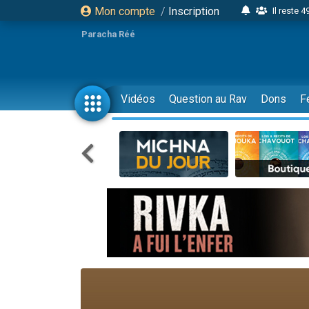
Mon compte
/
Inscription
Il reste 
16 person
Paracha Réé
2 personnes 
6 personnes 
4 personn
Vidéos
Question au Rav
Dons
F
2 personn
17 personnes
4 personnes 
Il reste 
Eva vient de
4 personnes 
3 personnes 
Odaya vient 
3 personn
2 personnes 