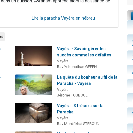
es dans un buisson. Avraham apprend alors la naissance de
Lire la paracha Vayéra en hébreu
es
s
Vayéra - Savoir gérer les
succès comme les défaites
Vayéra
Rav Yehonathan GEFEN
-
La quête du bonheur au fil de la
Paracha - Vayéra
Vayéra
Jérome TOUBOUL
Vayéra : 3 trésors sur la
Paracha
Vayéra
Rav Mordékhai STEBOUN