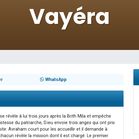
 viennent de demander une bénédiction
nnes viennent de faire un don pour Sauvez la jambe de Yohan
49 places pour étudier en groupe sur Zoom
lles musiques dans Torah-Box Music
 viennent de demander une bénédiction
er
WhatsApp
se révèle à lui trois jours après la Brith Mila et empêche
ristesse du patriarche, D.ieu envoie trois anges qui ont pris
site. Avraham court pour les accueillir et il demande à
hacun révèle la mission dont il est chargé. Le premier