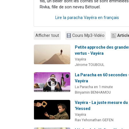
fils, un bélier dont les cornes se sont emmêlé
Rivka, fille de son neveu Bétouel.
Lire la paracha Vayéra en français
Afficher tout
Cours Mp3-Vidéo
Articl
Petite approche des grande
vertus - Vayéra
Vayéra
Jérome TOUBOUL
La Paracha en 60 secondes 
Vayéra
La Paracha en 1 minute
Binyamin BENHAMOU
Vayéra - La juste mesure du
'Hessed
Vayéra
Rav Yehonathan GEFEN