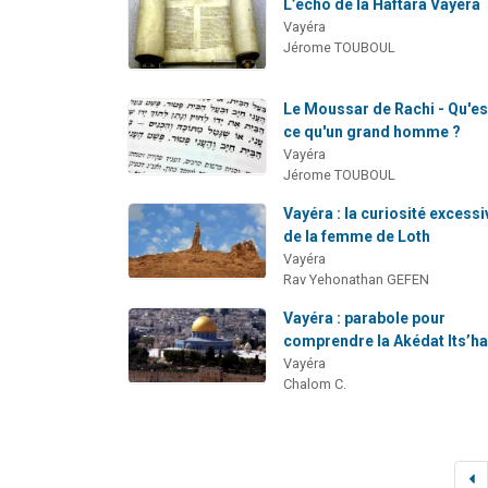
L’écho de la Haftara Vayéra
Vayéra
Jérome TOUBOUL
Le Moussar de Rachi - Qu'es
ce qu'un grand homme ?
Vayéra
Jérome TOUBOUL
Vayéra : la curiosité excessi
de la femme de Loth
Vayéra
Rav Yehonathan GEFEN
Vayéra : parabole pour
comprendre la Akédat Its’h
Vayéra
Chalom C.