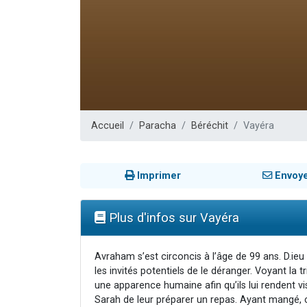
13 personnes
30 perso
Il reste 
12 nouve
29 personnes
Accueil
Paracha
Béréchit
Vayéra
Imprimer
Envoy
Plus d'infos sur Vayéra
Avraham s’est circoncis à l’âge de 99 ans. D.ieu 
les invités potentiels de le déranger. Voyant la t
une apparence humaine afin qu’ils lui rendent vi
Sarah de leur préparer un repas. Ayant mangé, c