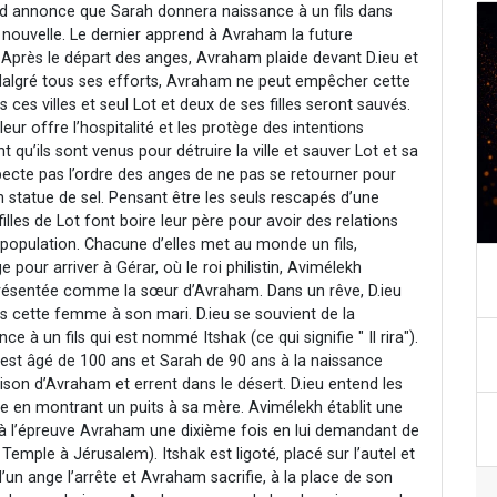
nd annonce que Sarah donnera naissance à un fils dans
 nouvelle. Le dernier apprend à Avraham la future
Après le départ des anges, Avraham plaide devant D.ieu et
Malgré tous ses efforts, Avraham ne peut empêcher cette
s ces villes et seul Lot et deux de ses filles seront sauvés.
ur offre l’hospitalité et les protège des intentions
 qu’ils sont venus pour détruire la ville et sauver Lot et sa
specte pas l’ordre des anges de ne pas se retourner pour
en statue de sel. Pensant être les seuls rescapés d’une
lles de Lot font boire leur père pour avoir des relations
a population. Chacune d’elles met au monde un fils,
ur arriver à Gérar, où le roi philistin, Avimélekh
présentée comme la sœur d’Avraham. Dans un rêve, D.ieu
as cette femme à son mari. D.ieu se souvient de la
à un fils qui est nommé Itshak (ce qui signifie " Il rira").
m est âgé de 100 ans et Sarah de 90 ans à la naissance
ison d’Avraham et errent dans le désert. D.ieu entend les
vie en montrant un puits à sa mère. Avimélekh établit une
 à l’épreuve Avraham une dixième fois en lui demandant de
 Temple à Jérusalem). Itshak est ligoté, placé sur l’autel et
’un ange l’arrête et Avraham sacrifie, à la place de son