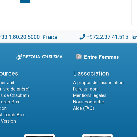
+33.1.80.20.5000
+972.2.37.41.515
France
Is
ources
L'association
ier Juif
A propos de l'association
(livre de prière)
Faire un don !
es de Chabbath
Mentions légales
 Torah-Box
Nous contacter
tion
Aide (FAQ)
t Torah-Box
 Version