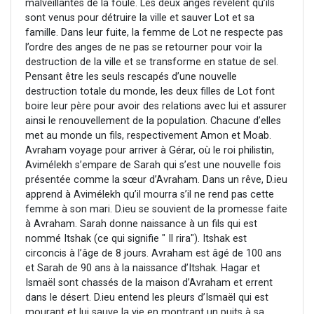
malveillantes de la foule. Les deux anges révèlent qu’ils
sont venus pour détruire la ville et sauver Lot et sa
famille. Dans leur fuite, la femme de Lot ne respecte pas
l’ordre des anges de ne pas se retourner pour voir la
destruction de la ville et se transforme en statue de sel.
Pensant être les seuls rescapés d’une nouvelle
destruction totale du monde, les deux filles de Lot font
boire leur père pour avoir des relations avec lui et assurer
ainsi le renouvellement de la population. Chacune d’elles
met au monde un fils, respectivement Amon et Moab.
Avraham voyage pour arriver à Gérar, où le roi philistin,
Avimélekh s’empare de Sarah qui s’est une nouvelle fois
présentée comme la sœur d’Avraham. Dans un rêve, D.ieu
apprend à Avimélekh qu’il mourra s’il ne rend pas cette
femme à son mari. D.ieu se souvient de la promesse faite
à Avraham. Sarah donne naissance à un fils qui est
nommé Itshak (ce qui signifie " Il rira"). Itshak est
circoncis à l’âge de 8 jours. Avraham est âgé de 100 ans
et Sarah de 90 ans à la naissance d’Itshak. Hagar et
Ismaël sont chassés de la maison d’Avraham et errent
dans le désert. D.ieu entend les pleurs d’Ismaël qui est
mourant et lui sauve la vie en montrant un puits à sa