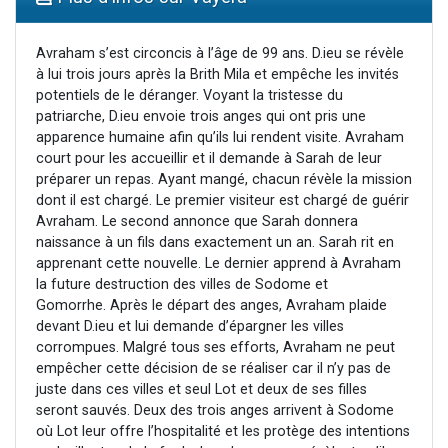
4 personnes viennent de nous rejoindre sur WhatsApp
3 personnes viennent de nous rejoindre sur WhatsApp
Avraham s’est circoncis à l’âge de 99 ans. D.ieu se révèle
à lui trois jours après la Brith Mila et empêche les invités
3 personnes viennent de faire un don pour 5 jours de vacances aux Orphelins
potentiels de le déranger. Voyant la tristesse du
Odaya vient de donner son Maasser
patriarche, D.ieu envoie trois anges qui ont pris une
apparence humaine afin qu’ils lui rendent visite. Avraham
2 personnes viennent de faire un don pour Tsédaka : pauvres d'Israel
court pour les accueillir et il demande à Sarah de leur
préparer un repas. Ayant mangé, chacun révèle la mission
dont il est chargé. Le premier visiteur est chargé de guérir
Avraham. Le second annonce que Sarah donnera
naissance à un fils dans exactement un an. Sarah rit en
apprenant cette nouvelle. Le dernier apprend à Avraham
la future destruction des villes de Sodome et
Gomorrhe. Après le départ des anges, Avraham plaide
devant D.ieu et lui demande d’épargner les villes
corrompues. Malgré tous ses efforts, Avraham ne peut
empêcher cette décision de se réaliser car il n’y pas de
juste dans ces villes et seul Lot et deux de ses filles
seront sauvés. Deux des trois anges arrivent à Sodome
où Lot leur offre l’hospitalité et les protège des intentions