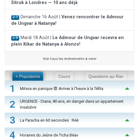
Sitruk à Londres — 10 ans déjà
Dimanche 16 Août |
Venez rencontrer le Admour
J-7
de Ungvar à Natanya!
Mardi 18 Août |
Le Admour de Ungvar recevra en
J-9
plein Kikar de Natanya à Alonzo!
Voir tous les événements à venir
+ Populaires
Cours
Questions au Rav
1
Mitsva en panique 😨 Arriver à l'heure à la Téfila
2
URGENCE - Diane, 80 ans, en danger dans un appartement
insalubre
3
La Paracha en 60 secondes : Réé
4
Horaires du Jeûne de Ticha Béav