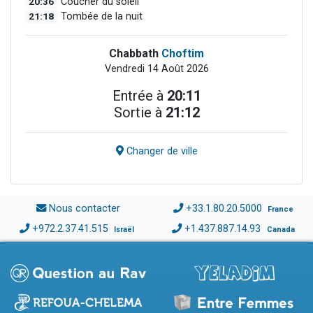
20:36
Coucher du soleil
21:18
Tombée de la nuit
Chabbath
Choftim
Vendredi 14 Août 2026
Entrée à
20:11
Sortie à
21:12
Changer de ville
Nous contacter
+33.1.80.20.5000
France
+972.2.37.41.515
+1.437.887.14.93
Israël
Canada