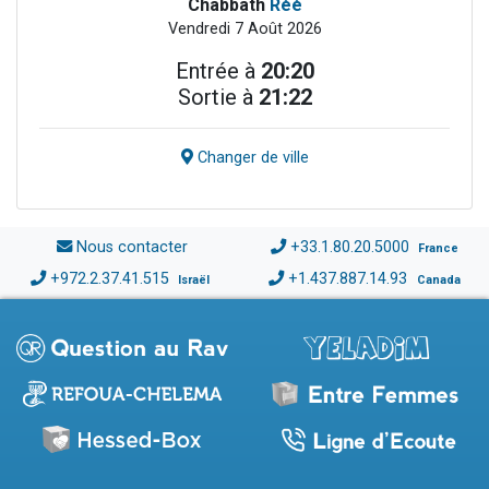
Chabbath
Réé
Vendredi 7 Août 2026
Entrée à
20:20
Sortie à
21:22
Changer de ville
Nous contacter
+33.1.80.20.5000
France
+972.2.37.41.515
+1.437.887.14.93
Israël
Canada