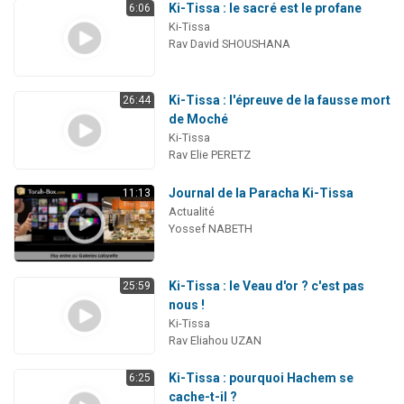
Ki-Tissa : le sacré est le profane
6:06
Ki-Tissa
Rav David SHOUSHANA
Ki-Tissa : l'épreuve de la fausse mort
26:44
de Moché
Ki-Tissa
Rav Elie PERETZ
Journal de la Paracha Ki-Tissa
11:13
Actualité
Yossef NABETH
Ki-Tissa : le Veau d'or ? c'est pas
25:59
nous !
Ki-Tissa
Rav Eliahou UZAN
Ki-Tissa : pourquoi Hachem se
6:25
cache-t-il ?