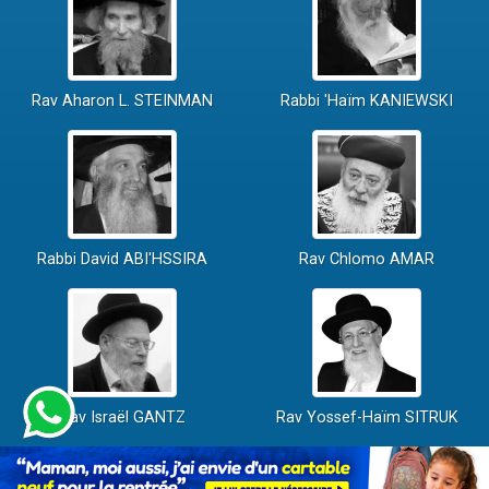
Rav Aharon L. STEINMAN
Rabbi 'Haïm KANIEWSKI
Rabbi David ABI'HSSIRA
Rav Chlomo AMAR
Rav Israël GANTZ
Rav Yossef-Haïm SITRUK