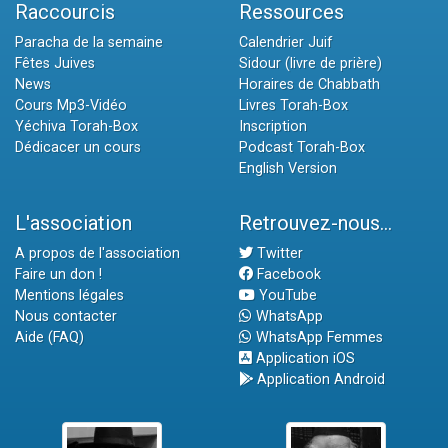
Raccourcis
Ressources
Paracha de la semaine
Calendrier Juif
Fêtes Juives
Sidour (livre de prière)
News
Horaires de Chabbath
Cours Mp3-Vidéo
Livres Torah-Box
Yéchiva Torah-Box
Inscription
Dédicacer un cours
Podcast Torah-Box
English Version
L'association
Retrouvez-nous...
A propos de l'association
Twitter
Faire un don !
Facebook
Mentions légales
YouTube
Nous contacter
WhatsApp
Aide (FAQ)
WhatsApp Femmes
Application iOS
Application Android