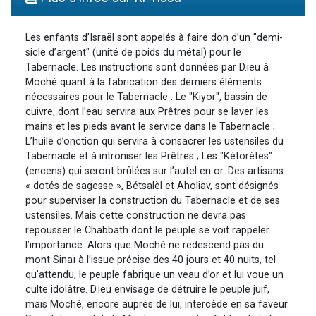
Nouvelle émission radio : Visions de grandeur n°104 : Le Chabbath et le Birkat Hamazone à travers le temps
61 personnes viennent de demander une bénédiction
Les enfants d’Israël sont appelés à faire don d’un "demi-
sicle d’argent" (unité de poids du métal) pour le
Ariel vient de donner son Maasser
Tabernacle. Les instructions sont données par D.ieu à
Il reste 49 places pour étudier en groupe sur Zoom
Moché quant à la fabrication des derniers éléments
nécessaires pour le Tabernacle : Le "Kiyor", bassin de
Eva vient de donner son Maasser
cuivre, dont l’eau servira aux Prêtres pour se laver les
mains et les pieds avant le service dans le Tabernacle ;
L’huile d’onction qui servira à consacrer les ustensiles du
Tabernacle et à introniser les Prêtres ; Les "Kétorètes"
(encens) qui seront brûlées sur l’autel en or. Des artisans
« dotés de sagesse », Bétsalèl et Aholiav, sont désignés
pour superviser la construction du Tabernacle et de ses
ustensiles. Mais cette construction ne devra pas
repousser le Chabbath dont le peuple se voit rappeler
l’importance. Alors que Moché ne redescend pas du
mont Sinaï à l’issue précise des 40 jours et 40 nuits, tel
qu’attendu, le peuple fabrique un veau d’or et lui voue un
culte idolâtre. D.ieu envisage de détruire le peuple juif,
mais Moché, encore auprès de lui, intercède en sa faveur.