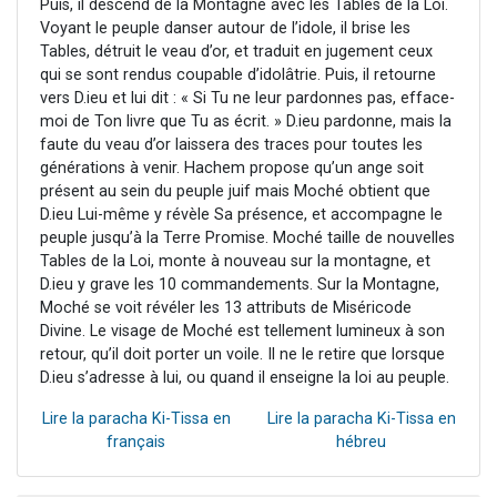
Puis, il descend de la Montagne avec les Tables de la Loi.
Voyant le peuple danser autour de l’idole, il brise les
Tables, détruit le veau d’or, et traduit en jugement ceux
qui se sont rendus coupable d’idolâtrie. Puis, il retourne
vers D.ieu et lui dit : « Si Tu ne leur pardonnes pas, efface-
moi de Ton livre que Tu as écrit. » D.ieu pardonne, mais la
faute du veau d’or laissera des traces pour toutes les
générations à venir. Hachem propose qu’un ange soit
présent au sein du peuple juif mais Moché obtient que
D.ieu Lui-même y révèle Sa présence, et accompagne le
peuple jusqu’à la Terre Promise. Moché taille de nouvelles
Tables de la Loi, monte à nouveau sur la montagne, et
D.ieu y grave les 10 commandements. Sur la Montagne,
Moché se voit révéler les 13 attributs de Miséricode
Divine. Le visage de Moché est tellement lumineux à son
retour, qu’il doit porter un voile. Il ne le retire que lorsque
D.ieu s’adresse à lui, ou quand il enseigne la loi au peuple.
Lire la paracha Ki-Tissa en
Lire la paracha Ki-Tissa en
français
hébreu