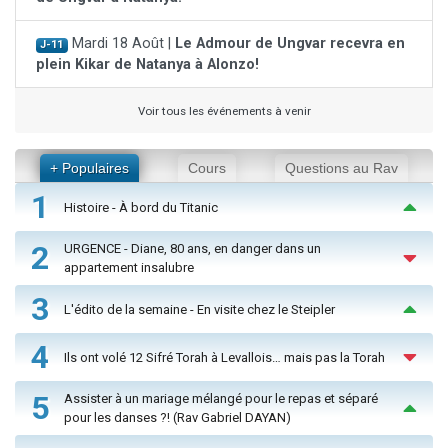
Mardi 18 Août |
Le Admour de Ungvar recevra en
J-11
plein Kikar de Natanya à Alonzo!
Voir tous les événements à venir
+ Populaires
Cours
Questions au Rav
1
Histoire - À bord du Titanic
2
URGENCE - Diane, 80 ans, en danger dans un
appartement insalubre
3
L'édito de la semaine - En visite chez le Steipler
4
Ils ont volé 12 Sifré Torah à Levallois… mais pas la Torah
5
Assister à un mariage mélangé pour le repas et séparé
pour les danses ?! (Rav Gabriel DAYAN)