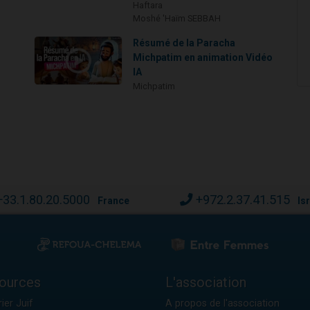
Haftara
Moshé 'Haïm SEBBAH
Résumé de la Paracha
Michpatim en animation Vidéo
IA
Michpatim
+33.1.80.20.5000
+972.2.37.41.515
France
Is
ources
L'association
ier Juif
A propos de l'association