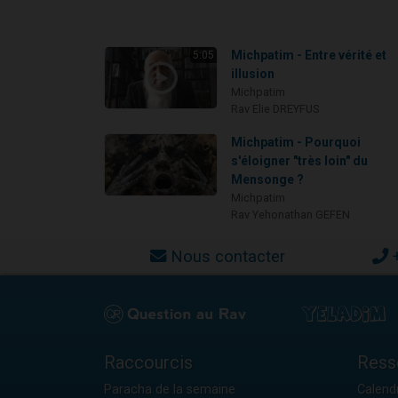
Michpatim - Entre vérité et
5:05
illusion
Michpatim
Rav Elie DREYFUS
Michpatim - Pourquoi
s'éloigner "très loin" du
Mensonge ?
Michpatim
Rav Yehonathan GEFEN
Nous contacter
Raccourcis
Ress
Paracha de la semaine
Calendr