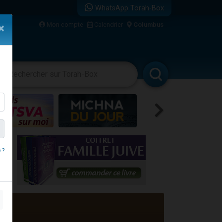
WhatsApp Torah-Box
Mon compte
Calendrier
Columbus
×
vertissements
Livres
Rabbanim
re
 ?
...