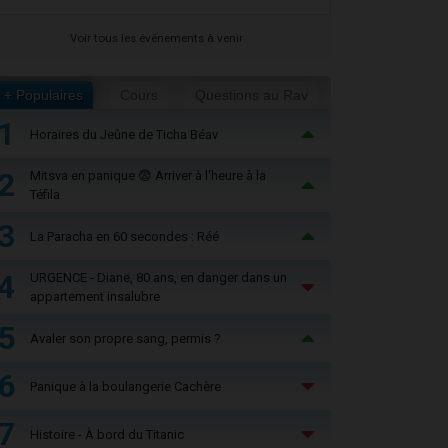
Voir tous les événements à venir
+ Populaires
Cours
Questions au Rav
1
Horaires du Jeûne de Ticha Béav
2
Mitsva en panique 😨 Arriver à l'heure à la
Téfila
3
La Paracha en 60 secondes : Réé
4
URGENCE - Diane, 80 ans, en danger dans un
appartement insalubre
5
Avaler son propre sang, permis ?
6
Panique à la boulangerie Cachère
7
Histoire - À bord du Titanic