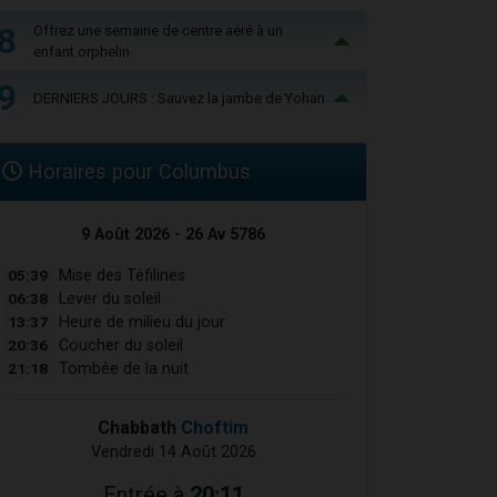
8
Offrez une semaine de centre aéré à un
enfant orphelin
9
DERNIERS JOURS : Sauvez la jambe de Yohan
Horaires pour Columbus
9 Août 2026 - 26 Av 5786
05:39
Mise des Téfilines
06:38
Lever du soleil
13:37
Heure de milieu du jour
20:36
Coucher du soleil
21:18
Tombée de la nuit
Chabbath
Choftim
Vendredi 14 Août 2026
Entrée à
20:11