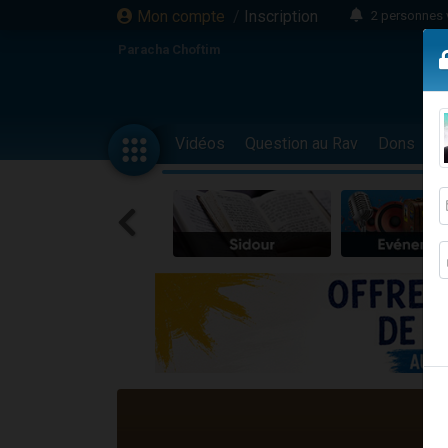
Mon compte
/
Inscription
2 personnes 
Lisbel Esthe
Paracha Choftim
3 person
2 personn
3 personnes 
Vidéos
Question au Rav
Dons
F
11 personnes
3 personn
Il reste 
2 personnes 
29 personnes
Il reste 
2 personnes 
6 personnes 
4 personn
2 personn