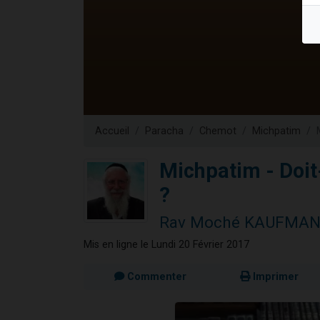
17 personnes
4 personnes 
Il reste 
Eva vient de
Eli vient de 
Accueil
Paracha
Chemot
Michpatim
Michpatim - Doit-
?
Rav Moché KAUFMA
Mis en ligne le Lundi 20 Février 2017
Commenter
Imprimer