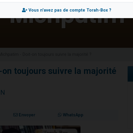
 viennent de demander une bénédiction
Vous n'avez pas de compte Torah-Box ?
viennent de nous rejoindre sur WhatsApp
49 places pour étudier en groupe sur Zoom
 donner son Maasser
donner son Maasser
Michpatim - Doit-on toujours suivre la majorité ?
on toujours suivre la majorité
NN
Envoyer
WhatsApp