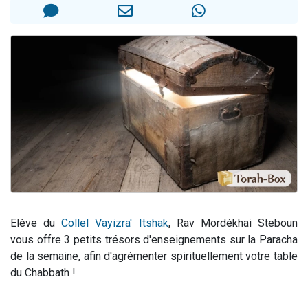
Il reste 49 places pour étudier en groupe sur Zoom
3 personnes viennent de nous rejoindre sur WhatsApp
2 personnes viennent de nous rejoindre sur WhatsApp
2 nouvelles musiques dans Torah-Box Music
6 personnes viennent de nous rejoindre sur WhatsApp
Elève du
Collel Vayizra' Itshak
, Rav Mordékhai Steboun
vous offre 3 petits trésors d'enseignements sur la Paracha
de la semaine, afin d'agrémenter spirituellement votre table
du Chabbath !