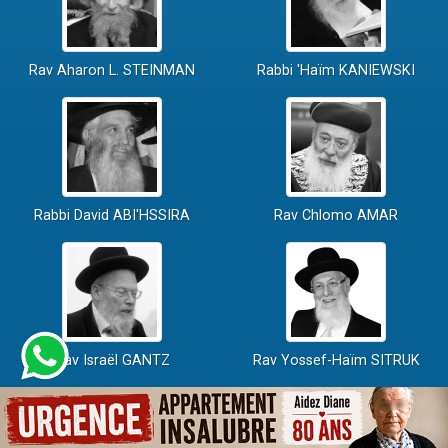
Rav Aharon L. STEINMAN
Rabbi 'Haïm KANIEWSKI
Rabbi David ABI'HSSIRA
Rav Chlomo AMAR
Rav Israël GANTZ
Rav Yossef-Haïm SITRUK