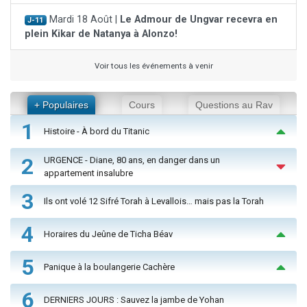
Mardi 18 Août |
Le Admour de Ungvar recevra en
J-11
plein Kikar de Natanya à Alonzo!
Voir tous les événements à venir
+ Populaires
Cours
Questions au Rav
1
Histoire - À bord du Titanic
2
URGENCE - Diane, 80 ans, en danger dans un
appartement insalubre
3
Ils ont volé 12 Sifré Torah à Levallois… mais pas la Torah
4
Horaires du Jeûne de Ticha Béav
5
Panique à la boulangerie Cachère
6
DERNIERS JOURS : Sauvez la jambe de Yohan