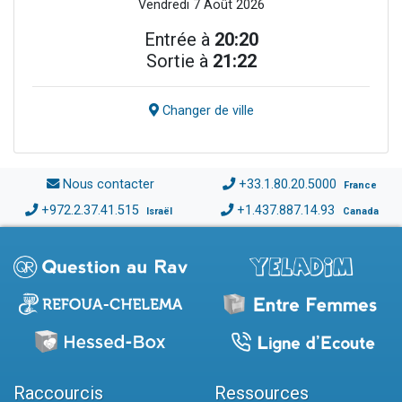
Vendredi 7 Août 2026
Entrée à
20:20
Sortie à
21:22
Changer de ville
Nous contacter
+33.1.80.20.5000
France
+972.2.37.41.515
+1.437.887.14.93
Israël
Canada
Raccourcis
Ressources