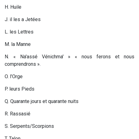
H. Huile
J. il les a Jetées
L
. les Lettres
M. la Manne
N. « Na'assé Vénichma' » « nous ferons et nous
comprendrons ».
O. l’Orge
P. leurs Pieds
Q. Quarante jours et quarante nuits
R. Rassasié
S
. Serpents/Scorpions
T. Talon