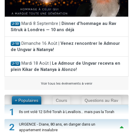
Mardi 8 Septembre |
Dinner d'hommage au Rav
J-33
Sitruk à Londres — 10 ans déjà
Dimanche 16 Août |
Venez rencontrer le Admour
J-10
de Ungvar à Natanya!
Mardi 18 Août |
Le Admour de Ungvar recevra en
J-12
plein Kikar de Natanya à Alonzo!
Voir tous les événements à venir
+ Populaires
Cours
Questions au Rav
1
Ils ont volé 12 Sifré Torah à Levallois… mais pas la Torah
2
URGENCE - Diane, 80 ans, en danger dans un
appartement insalubre