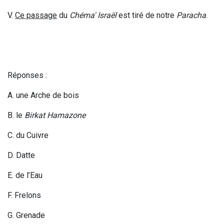
V.
Ce passage
du
Chéma' Israël
est tiré de notre
Paracha
.
Réponses :
A
. une Arche de bois
B. le
Birkat Hamazone
C. du Cuivre
D. Datte
E. de l
’E
au
F. Frelons
G. Grenade