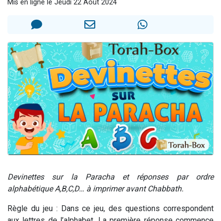
Mis en ligne le Jeudi 22 Août 2024
Dovan vient de donner son Maasser
2 personnes viennent de nous rejoindre sur WhatsApp
2 personnes viennent de nous rejoindre sur WhatsApp
Malgorzata vient de donner son Maasser
3 personnes viennent de nous rejoindre sur WhatsApp
Devinettes sur la Paracha et réponses par ordre
alphabétique A,B,C,D… à imprimer avant Chabbath.
Règle du jeu : Dans ce jeu, des questions correspondent
aux lettres de l’alphabet. La première réponse commence