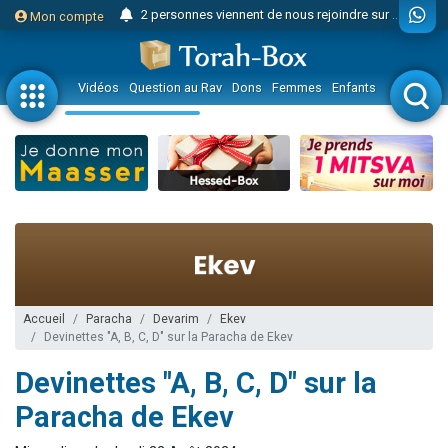
2 personnes viennent de nous rejoindre sur WhatsApp
Mon compte
3 personnes viennent de nous rejoindre sur WhatsApp
2 nouvelles musiques dans Torah-Box Music
Vidéos
Question au Rav
Dons
Femmes
Enfants
Etude sur 
8 personnes viennent de faire un don pour Tsédaka : pauvres d'Israel
4 personnes viennent de faire un don pour Diane, 80 ans, dans un appartement insalubre
Nouvelle émission radio : Visions de grandeur n°104 : Le Chabbath et le Birkat Hamazone à travers le temps
61 personnes viennent de demander une bénédiction
39 personnes viennent de faire un don pour Sauvez la jambe de Yohan
Il reste 49 places pour étudier en groupe sur Zoom
Ariel vient de donner son Maasser
Nathaniel vient de donner son Maasser
Accueil
Paracha
Devarim
Ekev
Devinettes "A, B, C, D" sur la Paracha de Ekev
6 personnes viennent de faire un don pour 5 enfants déjà orphelins risquent de perdre leur maman
Devinettes "A, B, C, D" sur la
2 personnes viennent de faire un don pour Reloger Rivka, 6 enfants, victime de violences...
10 personnes viennent de demander une bénédiction
Paracha de Ekev
Il reste 49 places pour étudier en groupe sur Zoom