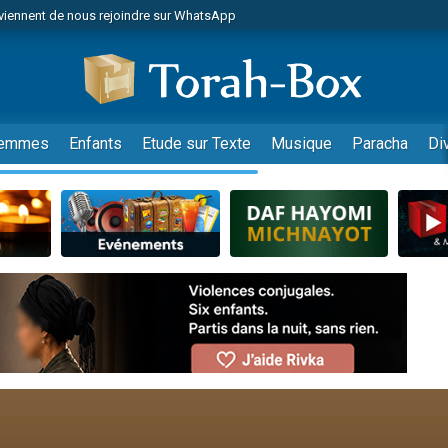
viennent de nous rejoindre sur WhatsApp
es viennent de faire un don pour Reloger Rivka, 6 enfants, victime de violences
es viennent de faire un don pour 1 Journée de Vacances Pour les Enfants
 viennent de demander une bénédiction
viennent de nous rejoindre sur WhatsApp
emmes
Enfants
Etude sur Texte
Musique
Paracha
Di
49 places pour étudier en groupe sur Zoom
nes viennent de faire un don pour Diane, 80 ans, dans un appartement insalu
 donner son Maasser
viennent de nous rejoindre sur WhatsApp
viennent de nous rejoindre sur WhatsApp
es viennent de faire un don pour 5 jours de vacances aux Orphelins
de donner son Maasser
 viennent de demander une bénédiction
viennent de nous rejoindre sur WhatsApp
nnes viennent de faire un don pour Sauvez la jambe de Yohan