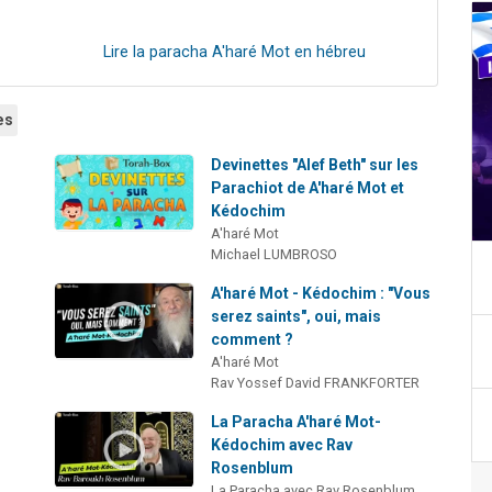
Lire la paracha A'haré Mot en hébreu
es
s
Devinettes "Alef Beth" sur les
Parachiot de A'haré Mot et
Kédochim
A'haré Mot
Michael LUMBROSO
A'haré Mot - Kédochim : "Vous
serez saints", oui, mais
comment ?
A'haré Mot
Rav Yossef David FRANKFORTER
La Paracha A'haré Mot-
Kédochim avec Rav
Rosenblum
La Paracha avec Rav Rosenblum