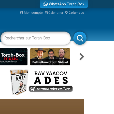
WhatsApp Torah-Box
...
Mon compte
Calendrier
Columbus
vertissements
Livres
Rabbanim
bre