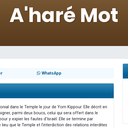
49 places pour étudier en groupe sur Zoom
lles musiques dans Torah-Box Music
viennent de nous rejoindre sur WhatsApp
viennent de nous rejoindre sur WhatsApp
viennent de nous rejoindre sur WhatsApp
er
WhatsApp
onial dans le Temple le jour de Yom Kippour. Elle décrit en
ésigner, parmi deux boucs, celui qui sera offert dans le
our y expier les fautes d’Israël. Elle se termine par
e lieu que le Temple et l’interdiction des relations interdites