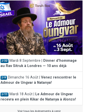
Mardi 8 Septembre |
Dinner d'hommage
J-32
au Rav Sitruk à Londres — 10 ans déjà
Dimanche 16 Août |
Venez rencontrer le
J-9
Admour de Ungvar à Natanya!
Mardi 18 Août |
Le Admour de Ungvar
J-11
recevra en plein Kikar de Natanya à Alonzo!
Voir tous les événements à venir