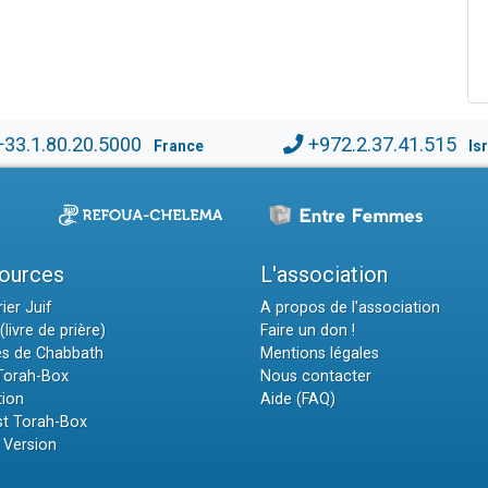
+33.1.80.20.5000
+972.2.37.41.515
France
Is
ources
L'association
ier Juif
A propos de l'association
(livre de prière)
Faire un don !
es de Chabbath
Mentions légales
 Torah-Box
Nous contacter
tion
Aide (FAQ)
t Torah-Box
 Version