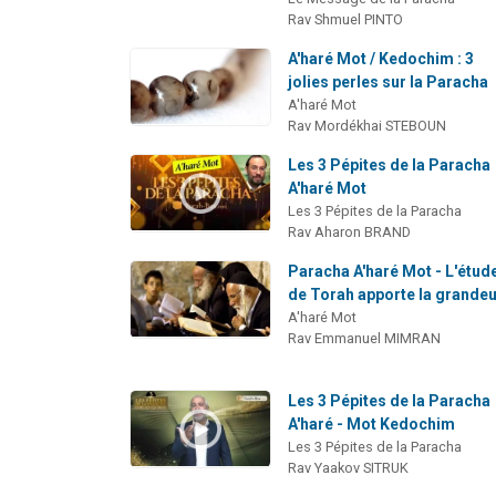
Rav Shmuel PINTO
A'haré Mot / Kedochim : 3
jolies perles sur la Paracha
A'haré Mot
Rav Mordékhai STEBOUN
Les 3 Pépites de la Paracha
A'haré Mot
Les 3 Pépites de la Paracha
Rav Aharon BRAND
Paracha A'haré Mot - L'étud
de Torah apporte la grande
A'haré Mot
Rav Emmanuel MIMRAN
Les 3 Pépites de la Paracha
A'haré - Mot Kedochim
Les 3 Pépites de la Paracha
Rav Yaakov SITRUK