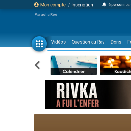
Mon compte
/
Inscription
6 personnes 
4 personn
Paracha Réé
2 personn
17 personnes
4 personnes 
Vidéos
Question au Rav
Dons
F
Il reste 
23 person
Eva vient de
4 personnes 
3 personnes 
3 personn
Odaya vient 
13 personnes
2 personnes 
30 perso