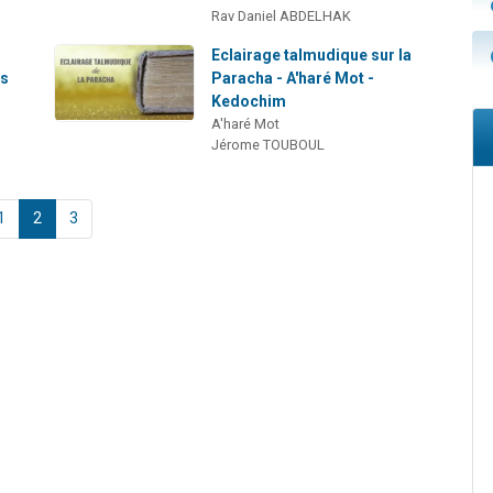
Rav Daniel ABDELHAK
Eclairage talmudique sur la
es
Paracha - A'haré Mot -
Kedochim
A'haré Mot
Jérome TOUBOUL
1
2
3