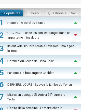
+ Populaires
Cours
Questions au Rav
1
Histoire - À bord du Titanic
2
URGENCE - Diane, 80 ans, en danger dans un
appartement insalubre
3
Ils ont volé 12 Sifré Torah à Levallois… mais pas
la Torah
4
Horaires du Jeûne de Ticha Béav
5
Panique à la boulangerie Cachère
6
DERNIERS JOURS : Sauvez la jambe de Yohan
7
Mitsva en panique 😨 Arriver à l'heure à la
Téfila
L'édito de la semaine - En visite chez le