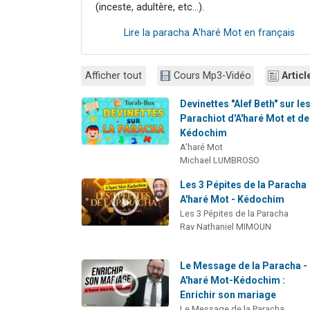
(inceste, adultère, etc...).
Lire la paracha A'haré Mot en français
Afficher tout
Cours Mp3-Vidéo
Articl
Devinettes "Alef Beth" sur le
Parachiot d'A'haré Mot et de
Kédochim
A'haré Mot
Michael LUMBROSO
Les 3 Pépites de la Paracha
A'haré Mot - Kédochim
Les 3 Pépites de la Paracha
Rav Nathaniel MIMOUN
Le Message de la Paracha -
A'haré Mot-Kédochim :
Enrichir son mariage
Le Message de la Paracha