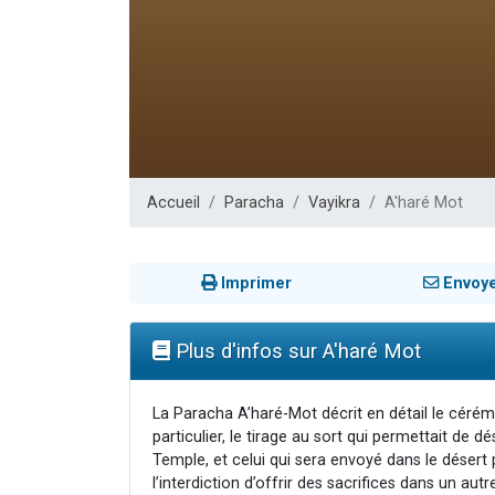
Il reste 
12 nouve
3 personnes 
2 personnes 
2 personnes 
Accueil
Paracha
Vayikra
A'haré Mot
Imprimer
Envoy
Plus d'infos sur A'haré Mot
La Paracha A’haré-Mot décrit en détail le cérém
particulier, le tirage au sort qui permettait de d
Temple, et celui qui sera envoyé dans le désert p
l’interdiction d’offrir des sacrifices dans un autr