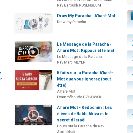
Rav Baroukh ROSENBLUM
Draw My Paracha : A'haré Mot
Draw my Paracha
Le Message de la Paracha -
A'haré Mot : Kippour et le mal
Le Message de la Paracha
Rav Marc MEYER
e
5 faits sur la Paracha A'haré-
ur
Mot que vous ignorez (peut-
être)
A'haré Mot
Eytan Yéhouda DZIKOWSKI
A'haré Mot - Kedochim : Les
élèves de Rabbi Akiva et le
secret d'Israël
Cours sur la Paracha du Rav
Abdelkhak