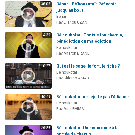
Béhar - Bé'houkotaï : Réfléchir
36:03
jusqu'au bout
Béhar
Rav Eliahou UZAN
Bé'houkotaï - Choisis ton chemin,
4:39
bénédiction ou malédiction
Bé'houkotaï
Rav Aharon BRAND
Qui est le sage, le fort, le riche ?
10:27
Bé'houkotaï
Rav Chlomo AMAR
Bé'houkotaï : ne rejette pas l'Alliance
40:49
Bé'houkotaï
Rav Ariel FHIMA
Bé'houkotaï : Une couronne à la
26:28
portée de chacun