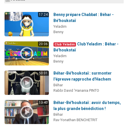
Benny prépare Chabbat : Béhar -
17:24
Bé'houkotaï
Yeladim
Benny
Club Yeladim : Béhar -
20:06
Club Yeladim
Bé'houkotaï
Yeladim
Benny
Béhar-Bé'houkotaï : surmonter
50:01
l'épreuve rapproche d'Hachem
Béhar
Rabbi David 'Hanania PINTO
Béhar-Bé'houkotaï : avoir du temps,
13:40
la plus grande bénédiction !
Béhar
Rav Yonathan BENCHETRIT