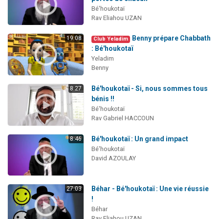
Bé'houkotaï
Rav Eliahou UZAN
Benny prépare Chabbath
19:08
Club Yeladim
: Bé'houkotaï
Yeladim
Benny
Bé'houkotaï - Si, nous sommes tous
8:27
bénis !!
Bé'houkotaï
Rav Gabriel HACCOUN
Bé'houkotaï : Un grand impact
8:46
Bé'houkotaï
David AZOULAY
Béhar - Bé'houkotaï : Une vie réussie
27:03
!
Béhar
Rav Eliahou UZAN