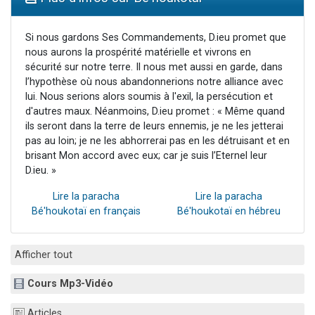
Nouvelle émission radio : Visions de grandeur n°104 : Le Chabbath et le Birkat Hamazone à travers le temps
61 personnes viennent de demander une bénédiction
Si nous gardons Ses Commandements, D.ieu promet que
nous aurons la prospérité matérielle et vivrons en
Ariel vient de donner son Maasser
sécurité sur notre terre. Il nous met aussi en garde, dans
Il reste 49 places pour étudier en groupe sur Zoom
l’hypothèse où nous abandonnerions notre alliance avec
lui. Nous serions alors soumis à l'exil, la persécution et
Eva vient de donner son Maasser
d'autres maux. Néanmoins, D.ieu promet : « Même quand
ils seront dans la terre de leurs ennemis, je ne les jetterai
pas au loin; je ne les abhorrerai pas en les détruisant et en
brisant Mon accord avec eux; car je suis l’Eternel leur
D.ieu. »
Lire la paracha
Lire la paracha
Bé'houkotaï en français
Bé'houkotaï en hébreu
Afficher tout
Cours Mp3-Vidéo
Articles