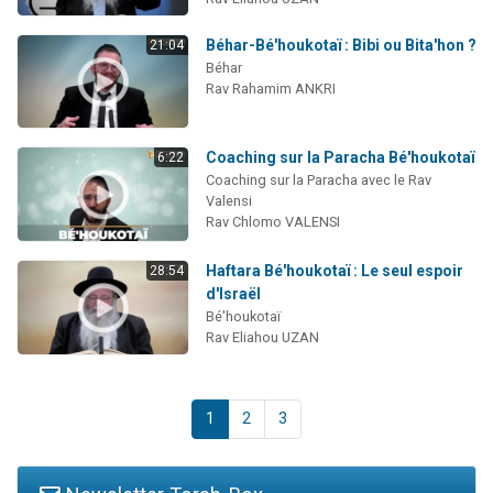
Béhar-Bé'houkotaï : Bibi ou Bita'hon ?
21:04
Béhar
Rav Rahamim ANKRI
Coaching sur la Paracha Bé'houkotaï
6:22
Coaching sur la Paracha avec le Rav
Valensi
Rav Chlomo VALENSI
Haftara Bé'houkotaï : Le seul espoir
28:54
d'Israël
Bé'houkotaï
Rav Eliahou UZAN
1
2
3