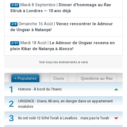
Mardi 8 Septembre |
Dinner d'hommage au Rav
J-32
Sitruk à Londres — 10 ans déjà
Dimanche 16 Août |
Venez rencontrer le Admour
J-9
de Ungvar à Natanya!
Mardi 18 Août |
Le Admour de Ungvar recevra en
J-11
plein Kikar de Natanya à Alonzo!
Voir tous les événements à venir
+ Populaires
Cours
Questions au Rav
1
Histoire - À bord du Titanic
2
URGENCE - Diane, 80 ans, en danger dans un appartement
insalubre
3
Ils ont volé 12 Sifré Torah à Levallois… mais pas la Torah