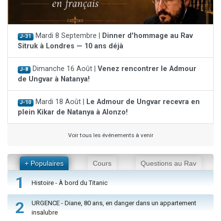
Mardi 8 Septembre |
Dinner d'hommage au Rav
J-31
Sitruk à Londres — 10 ans déjà
Dimanche 16 Août |
Venez rencontrer le Admour
J-8
de Ungvar à Natanya!
Mardi 18 Août |
Le Admour de Ungvar recevra en
J-10
plein Kikar de Natanya à Alonzo!
Voir tous les événements à venir
+ Populaires
Cours
Questions au Rav
1
Histoire - À bord du Titanic
2
URGENCE - Diane, 80 ans, en danger dans un appartement
insalubre