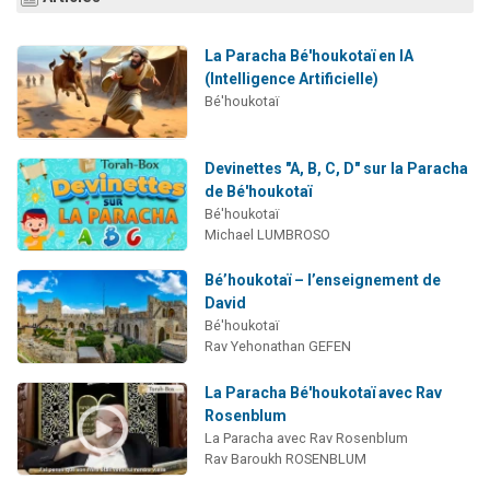
La Paracha Bé'houkotaï en IA
(Intelligence Artificielle)
Bé'houkotaï
Devinettes "A, B, C, D" sur la Paracha
de Bé'houkotaï
Bé'houkotaï
Michael LUMBROSO
Bé’houkotaï – l’enseignement de
David
Bé'houkotaï
Rav Yehonathan GEFEN
La Paracha Bé'houkotaï avec Rav
Rosenblum
La Paracha avec Rav Rosenblum
Rav Baroukh ROSENBLUM