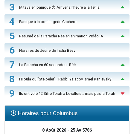
3
Mitsva en panique 😨 Arriver à l'heure à la Téfila
4
Panique à la boulangerie Cachère
5
Résumé de la Paracha Réé en animation Vidéo IA
6
Horaires du Jeûne de Ticha Béav
7
La Paracha en 60 secondes : Réé
8
Hiloula du "Steïpeler" : Rabbi Ya’acov Israël Kanievsky
9
Ils ont volé 12 Sifré Torah à Levallois… mais pas la Torah
Horaires pour Columbus
8 Août 2026 - 25 Av 5786