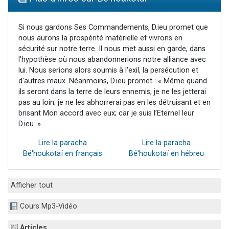
Il reste 49 places pour étudier en groupe sur Zoom
12 nouvelles musiques dans Torah-Box Music
Si nous gardons Ses Commandements, D.ieu promet que
nous aurons la prospérité matérielle et vivrons en
3 personnes viennent de nous rejoindre sur WhatsApp
sécurité sur notre terre. Il nous met aussi en garde, dans
2 personnes viennent de nous rejoindre sur WhatsApp
l’hypothèse où nous abandonnerions notre alliance avec
lui. Nous serions alors soumis à l'exil, la persécution et
2 personnes viennent de nous rejoindre sur WhatsApp
d'autres maux. Néanmoins, D.ieu promet : « Même quand
ils seront dans la terre de leurs ennemis, je ne les jetterai
pas au loin; je ne les abhorrerai pas en les détruisant et en
brisant Mon accord avec eux; car je suis l’Eternel leur
D.ieu. »
Lire la paracha
Lire la paracha
Bé'houkotaï en français
Bé'houkotaï en hébreu
Afficher tout
Cours Mp3-Vidéo
Articles