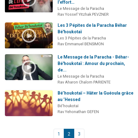
l’effort…
Le Message de la Paracha
Rav Yossef Yitzhak PEVZNER
Les 3 Pépites de la Paracha Béhar
Bé'houkotaï
Les 3 Pépites de la Paracha
Rav Emmanuel BENSIMON
Le Message de la Paracha - Béhar-
Bé'houkotaï : Amour du prochain,
de...
Le Message de la Paracha
Rav Aharon Chalom PARIENTE
Bé’houkotaï – Hâter la Guéoula grâce
au ’Hessed
Bé'houkotaï
Rav Yehonathan GEFEN
1
2
3