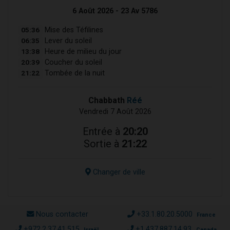
6 Août 2026 - 23 Av 5786
05:36
Mise des Téfilines
06:35
Lever du soleil
13:38
Heure de milieu du jour
20:39
Coucher du soleil
21:22
Tombée de la nuit
Chabbath
Réé
Vendredi 7 Août 2026
Entrée à
20:20
Sortie à
21:22
Changer de ville
Nous contacter
+33.1.80.20.5000
France
+972.2.37.41.515
+1.437.887.14.93
Israël
Canada