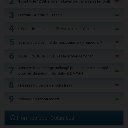
2
Ils ont volé 12 Sifré Torah à Levallois… mais pas la Torah
3
Histoire - À bord du Titanic
4
L'édito de la semaine - En visite chez le Steipler
5
Je manque d'estime de moi, comment y remédier ?
6
DERNIERS JOURS : Sauvez la jambe de Yohan
7
Assister à un mariage mélangé pour le repas et séparé
pour les danses ?! (Rav Gabriel DAYAN)
8
Horaires du Jeûne de Ticha Béav
9
Elyana au buisson ardent
Horaires pour Columbus