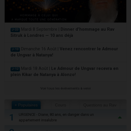
Mardi 8 Septembre |
Dinner d'hommage au Rav
J-33
Sitruk à Londres — 10 ans déjà
Dimanche 16 Août |
Venez rencontrer le Admour
J-10
de Ungvar à Natanya!
Mardi 18 Août |
Le Admour de Ungvar recevra en
J-12
plein Kikar de Natanya à Alonzo!
Voir tous les événements à venir
+ Populaires
Cours
Questions au Rav
1
URGENCE - Diane, 80 ans, en danger dans un
appartement insalubre