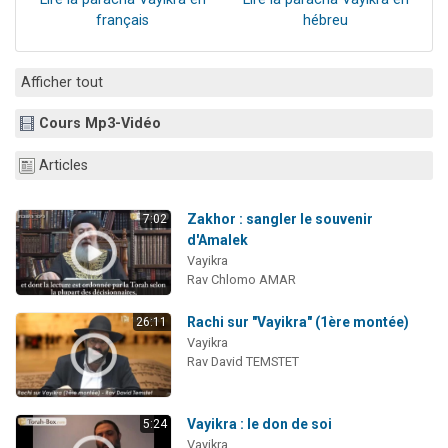
français
hébreu
Afficher tout
Cours Mp3-Vidéo
Articles
Zakhor : sangler le souvenir
7:02
d'Amalek
Vayikra
Rav Chlomo AMAR
Rachi sur "Vayikra" (1ère montée)
26:11
Vayikra
Rav David TEMSTET
Vayikra : le don de soi
5:24
Vayikra