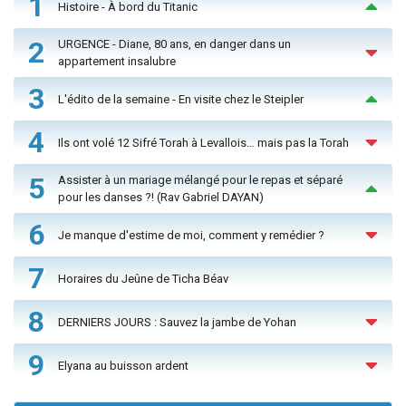
1
Histoire - À bord du Titanic
2
URGENCE - Diane, 80 ans, en danger dans un
appartement insalubre
3
L'édito de la semaine - En visite chez le Steipler
4
Ils ont volé 12 Sifré Torah à Levallois… mais pas la Torah
5
Assister à un mariage mélangé pour le repas et séparé
pour les danses ?! (Rav Gabriel DAYAN)
6
Je manque d'estime de moi, comment y remédier ?
7
Horaires du Jeûne de Ticha Béav
8
DERNIERS JOURS : Sauvez la jambe de Yohan
9
Elyana au buisson ardent