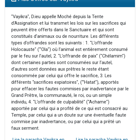
3 personnes viennent de nous rejoindre sur WhatsApp
2 nouvelles musiques dans Torah-Box Music
"Vayikra", D.ieu appelle Moché depuis la Tente
d’Assignation et lui transmet les lois sur les sacrifices qui
8 personnes viennent de faire un don pour Tsédaka : pauvres d'Israel
peuvent être offerts dans le Sanctuaire et qui sont
Nouvelle émission radio : Visions de grandeur n°104 : Le Chabbath et le Birkat Hamazone à travers le temps
constitués d’animaux ou de nourriture. Les différents
types d’offrandes sont les suivants : 1. "L’offrande
4 personnes viennent de nous rejoindre sur WhatsApp
Holocauste" ("'Ola") où l’animal est entièrement consumé
par le feu sur l’autel, 2. "L’offrande de paix" ("Chélamim")
dont certaines parties sont consumées sur l’autel,
d’autres sont données aux prêtres le reste étant
consommée par celui qui offre le sacrifice, 3. Les
différents "sacrifices expiatoires", ("’Hatat"), apportés
pour effacer les fautes commises par inadvertance par le
Grand Prêtre, la communauté, le roi, ou un simple
individu, 4. "L’offrande de culpabilité" ("Achame")
apportée par celui qui a profité de ce qui est consacré au
Temple, par celui qui a un doute sur une éventuelle faute
commise par inadvertance, ou par celui qui a prêté un
faux serment.
Lire la paracha Vayikra en
Lire la paracha Vayikra en