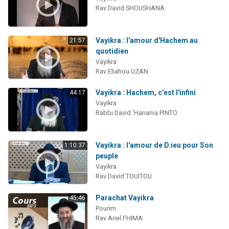
Rav David SHOUSHANA
Vayikra : l'amour d'Hachem au
21:57
quotidien
Vayikra
Rav Eliahou UZAN
Vayikra : Hachem, c'est l'infini
44:17
Vayikra
Rabbi David 'Hanania PINTO
Vayikra : l'amour de D.ieu pour Son
1:10:37
peuple
Vayikra
Rav David TOUITOU
Parachat Vayikra
45:46
Pourim
Rav Ariel FHIMA