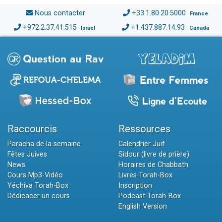
Nous contacter
+33.1.80.20.5000
France
+972.2.37.41.515
+1.437.887.14.93
Israël
Canada
Raccourcis
Ressources
Paracha de la semaine
Calendrier Juif
Fêtes Juives
Sidour (livre de prière)
News
Horaires de Chabbath
Cours Mp3-Vidéo
Livres Torah-Box
Yéchiva Torah-Box
Inscription
Dédicacer un cours
Podcast Torah-Box
English Version