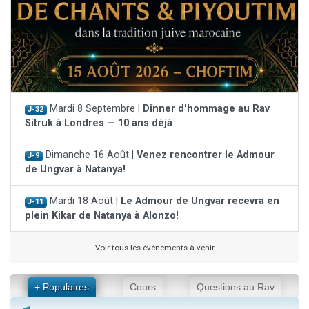
Mardi 8 Septembre |
Dinner d'hommage au Rav
J-32
Sitruk à Londres — 10 ans déjà
Dimanche 16 Août |
Venez rencontrer le Admour
J-9
de Ungvar à Natanya!
Mardi 18 Août |
Le Admour de Ungvar recevra en
J-11
plein Kikar de Natanya à Alonzo!
Voir tous les événements à venir
+ Populaires
Cours
Questions au Rav